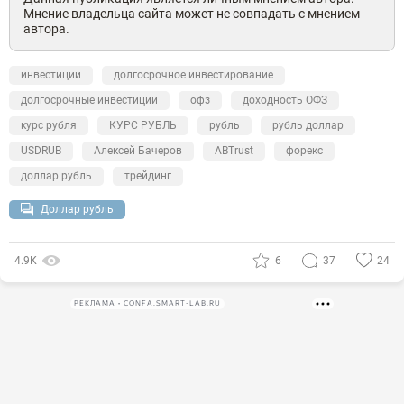
Мнение владельца сайта может не совпадать с мнением
автора.
инвестиции
долгосрочное инвестирование
долгосрочные инвестиции
офз
доходность ОФЗ
курс рубля
КУРС РУБЛЬ
рубль
рубль доллар
USDRUB
Алексей Бачеров
ABTrust
форекс
доллар рубль
трейдинг
Доллар рубль
4.9К
6
37
24
РЕКЛАМА • CONFA.SMART-LAB.RU