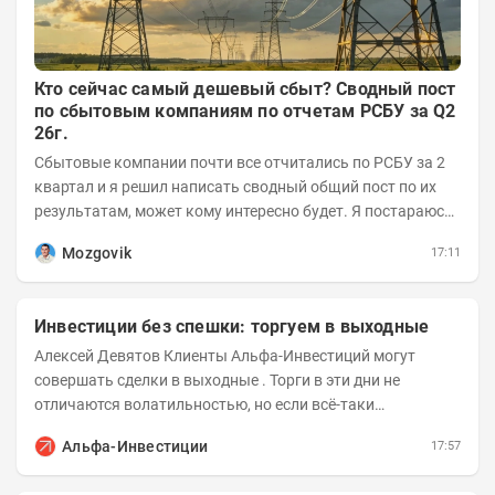
Кто сейчас самый дешевый сбыт? Сводный пост
по сбытовым компаниям по отчетам РСБУ за Q2
26г.
Сбытовые компании почти все отчитались по РСБУ за 2
квартал и я решил написать сводный общий пост по их
результатам, может кому интересно будет. Я постараюсь
коротко и в основном в виде...
Mozgovik
17:11
Инвестиции без спешки: торгуем в выходные
Алексей Девятов Клиенты Альфа-Инвестиций могут
совершать сделки в выходные . Торги в эти дни не
отличаются волатильностью, но если всё-таки
происходят значимые события, инвесторы могут...
Альфа-Инвестиции
17:57