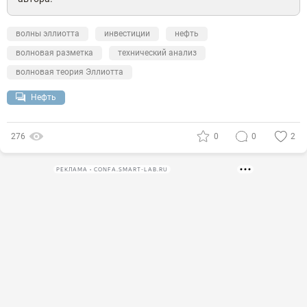
волны эллиотта
инвестиции
нефть
волновая разметка
технический анализ
волновая теория Эллиотта
Нефть
276
0
0
2
РЕКЛАМА • CONFA.SMART-LAB.RU