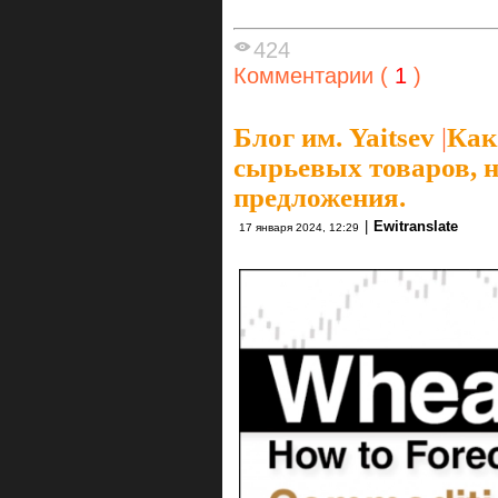
424
Комментарии (
1
)
Блог им. Yaitsev
|
Как
сырьевых товаров, н
предложения.
|
Ewitranslate
17 января 2024, 12:29