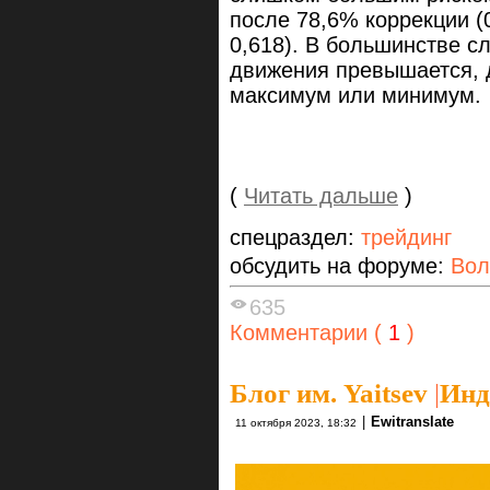
после 78,6% коррекции (
0,618). В большинстве с
движения превышается, 
максимум или минимум.
(
Читать дальше
)
спецраздел:
трейдинг
обсудить на форуме:
Вол
635
Комментарии (
1
)
Блог им. Yaitsev
|
Инд
|
Ewitranslate
11 октября 2023, 18:32