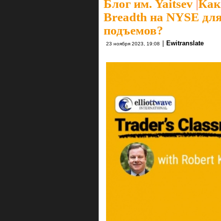
Блог им. Yaitsev
|
Как
Breadth на NYSE дл
подъемов?
|
Ewitranslate
23 ноября 2023, 19:08