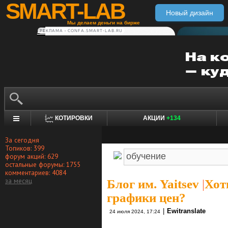
SMART-LAB
Новый дизайн
Мы делаем деньги на бирже
РЕКЛАМА • CONFA.SMART-LAB.RU
КОТИРОВКИ
АКЦИИ
+134
За сегодня
Топиков: 399
форум акций: 629
остальные форумы: 1755
комментариев: 4084
за месяц
Блог им. Yaitsev
|
Хот
графики цен?
|
Ewitranslate
24 июля 2024, 17:24