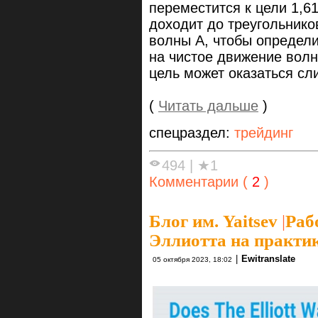
переместится к цели 1,61
доходит до треугольнико
волны А, чтобы определи
на чистое движение волн
цель может оказаться сл
(
Читать дальше
)
спецраздел:
трейдинг
494
|
★1
Комментарии (
2
)
Блог им. Yaitsev
|
Раб
Эллиотта на практи
|
Ewitranslate
05 октября 2023, 18:02