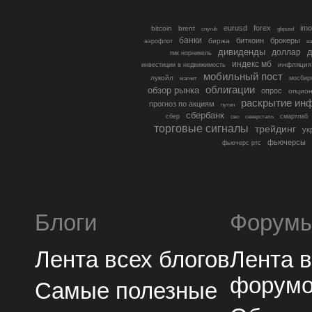
eurusd
forex
imo
bitcoin
brent
cnyrub
gbpusd
банки
биткоин
брокеры
биржа
аэрофлот
в
дивиденды
доллар
д
гмк норникель
индекс мб
инфляция
инвестиции в недвижимость
мобильный пост
лукойл
мосбир
магнит
облигации
обзор рынка
опрос
опцио
раскрытие ин
прогноз по акциям
путин
сбербанк
сбер
северсталь
смартлаб
сво
торговые сигналы
трейдинг
ук
фьючерсы
фьючерс ртс
Блоги
Форум
Лента всех блогов
Лента 
форум
Самые полезные