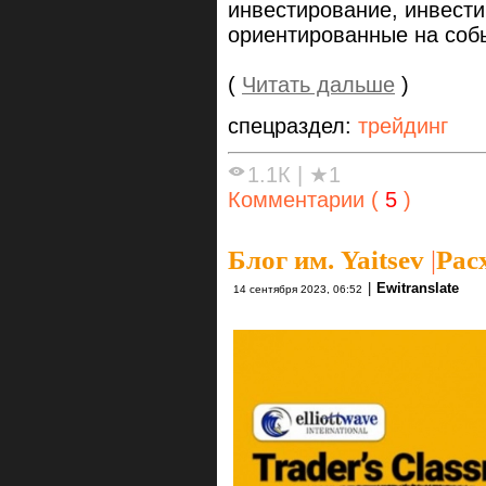
инвестирование, инвести
ориентированные на собы
(
Читать дальше
)
спецраздел:
трейдинг
1.1К
|
★1
Комментарии (
5
)
Блог им. Yaitsev
|
Рас
|
Ewitranslate
14 сентября 2023, 06:52