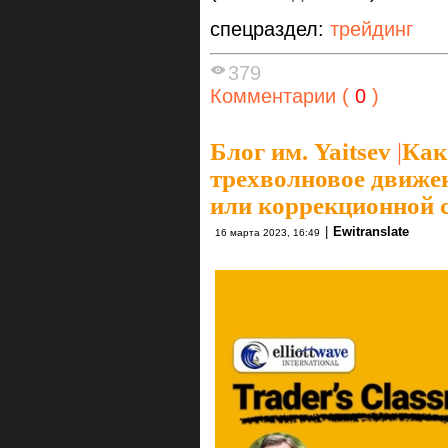
спецраздел:
трейдинг
379
Комментарии (
0
)
Блог им. Yaitsev
|
Как
трехволновое движе
или коррекционной 
|
Ewitranslate
16 марта 2023, 16:49