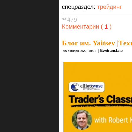
спецраздел:
трейдинг
479
Комментарии (
1
)
Блог им. Yaitsev
|
Тех
|
Ewitranslate
05 октября 2023, 18:03