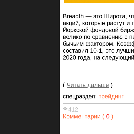
Breadth — это Широта, ч
акций, которые растут и
Йоркской фондовой бирже
велико по сравнению с 
бычьим фактором. Коэфф
составил 10-1, это лучш
2020 года, на следующи
(
Читать дальше
)
спецраздел:
трейдинг
412
Комментарии (
0
)