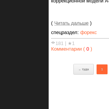
коррекционной модели A
(
Читать дальше
)
спецраздел:
форекс
181
|
★1
Комментарии (
0
)
← туда
1