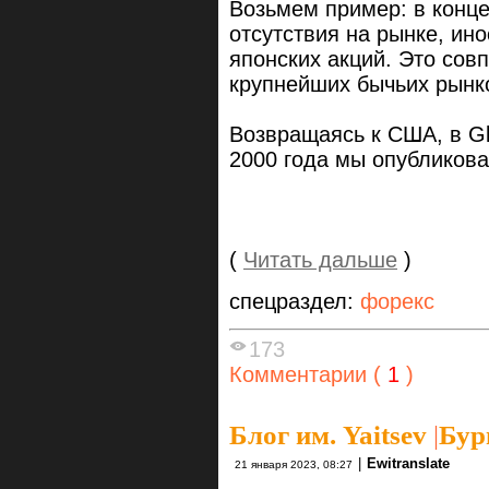
Возьмем пример: в конце
отсутствия на рынке, ин
японских акций. Это сов
крупнейших бычьих рынко
Возвращаясь к США, в Glo
2000 года мы опубликов
(
Читать дальше
)
спецраздел:
форекс
173
Комментарии (
1
)
Блог им. Yaitsev
|
Бур
|
Ewitranslate
21 января 2023, 08:27