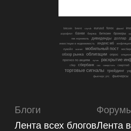
eurusd
forex
imo
bitcoin
brent
cnyrub
gbpusd
банки
биткоин
брокеры
биржа
аэрофлот
в
дивиденды
доллар
д
гмк норникель
индекс мб
инфляция
инвестиции в недвижимость
мобильный пост
лукойл
мосбир
магнит
облигации
обзор рынка
опрос
опцио
раскрытие ин
прогноз по акциям
путин
сбербанк
сбер
северсталь
смартлаб
сво
торговые сигналы
трейдинг
ук
фьючерсы
фьючерс ртс
Блоги
Форум
Лента всех блогов
Лента 