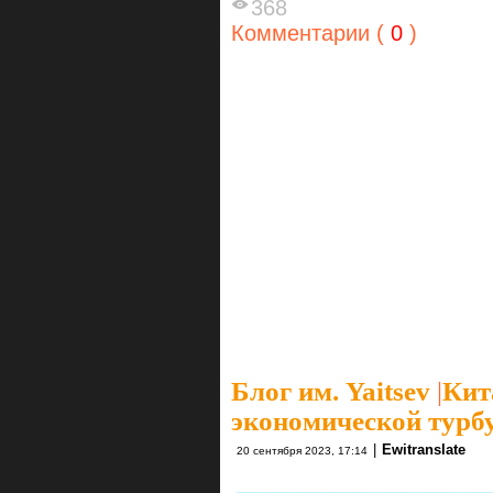
368
Комментарии (
0
)
Блог им. Yaitsev
|
Кит
экономической турб
|
Ewitranslate
20 сентября 2023, 17:14