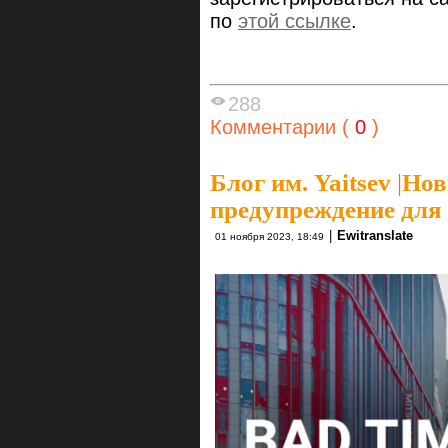
по
этой ссылке
.
288
Комментарии (
0
)
Блог им. Yaitsev
|
Нов
предупреждение для
|
Ewitranslate
01 ноября 2023, 18:49