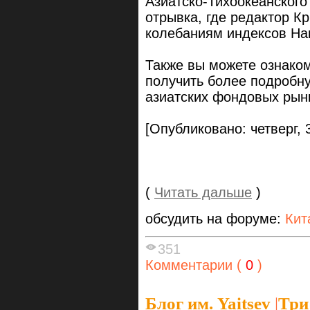
Азиатско-Тихоокеанского
отрывка, где редактор К
колебаниям индексов Han
Также вы можете ознаком
получить более подробн
азиатских фондовых рын
[Опубликовано: четверг, 3
(
Читать дальше
)
обсудить на форуме:
Кит
351
Комментарии (
0
)
Блог им. Yaitsev
|
Три