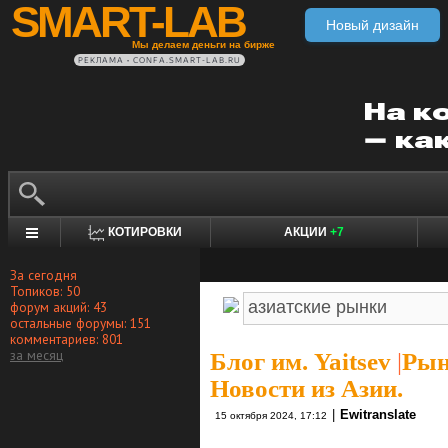
SMART-LAB
Новый дизайн
Мы делаем деньги на бирже
РЕКЛАМА • CONFA.SMART-LAB.RU
КОТИРОВКИ
АКЦИИ
+7
За сегодня
Топиков: 50
форум акций: 43
остальные форумы: 151
комментариев: 801
за месяц
Блог им. Yaitsev
|
Рын
Новости из Азии.
|
Ewitranslate
15 октября 2024, 17:12