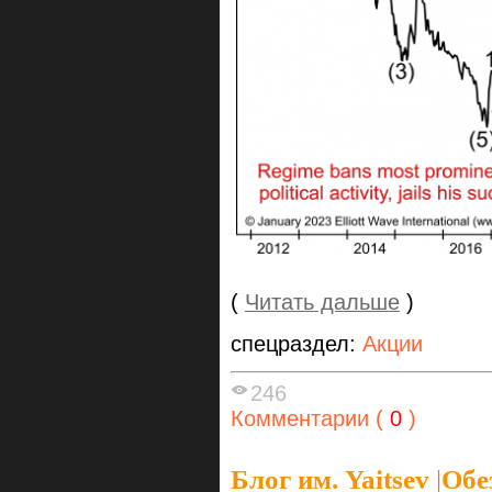
(
Читать дальше
)
спецраздел:
Акции
246
Комментарии (
0
)
Блог им. Yaitsev
|
Обе