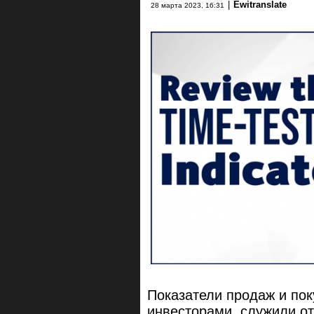
|
Ewitranslate
28 марта 2023, 16:31
Показатели продаж и по
инвесторами, служили о