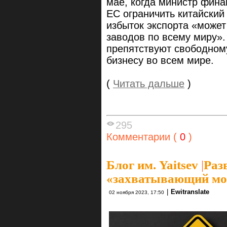
мае, когда министр фин
ЕС ограничить китайский
избыток экспорта «может
заводов по всему миру».
препятствуют свободном
бизнесу во всем мире.
(
Читать дальше
)
295
Комментарии (
0
)
Блог им. Yaitsev
|
Раз
«захватывающий мо
|
Ewitranslate
02 ноября 2023, 17:50