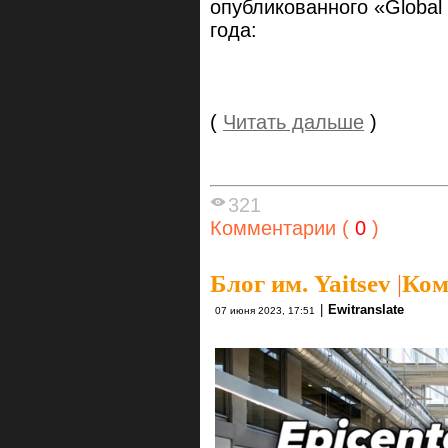
опубликованного «Global 
года:
(
Читать дальше
)
321
Комментарии (
0
)
Блог им. Yaitsev
|
Ком
|
Ewitranslate
07 июня 2023, 17:51