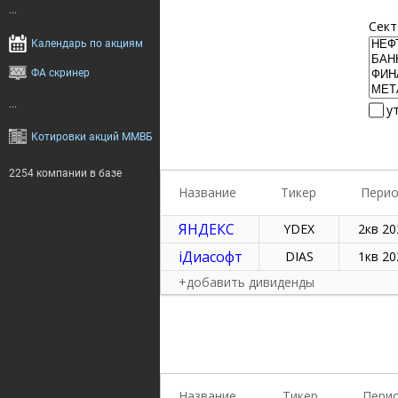
...
Сект
Календарь по акциям
ФА скринер
...
у
Котировки акций ММВБ
2254 компании в базе
Название
Тикер
Пери
ЯНДЕКС
YDEX
2кв 20
iДиасофт
DIAS
1кв 20
+добавить дивиденды
Название
Тикер
Пери