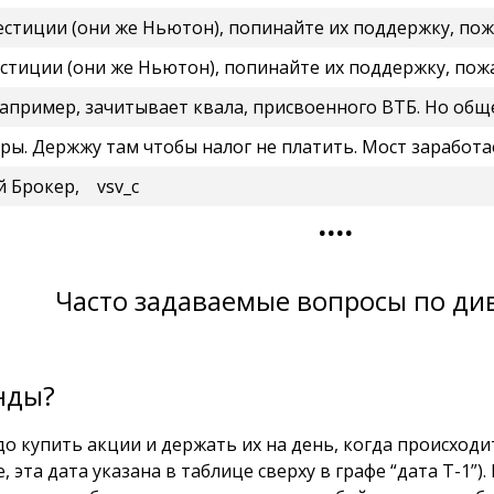
ютон), попинайте их поддержку, пожалуйста. Все брокеры ещё два дня назад зачислили дивы Т
 же Ньютон), попинайте их поддержку, пожалуйста. Все брокеры ещё два дня наз
зачитывает квала, присвоенного ВТБ. Но общей базы пока нет и будет ли, неизв
тобы налог не платить. Мост заработает хорошо будет. Если ещё квала бы переводили к друг
ой Брокер
,
vsv_c
....
Часто задаваемые вопросы по д
нды?
о купить акции и держать их на день, когда происходит
эта дата указана в таблице сверху в графе “дата Т-1”). 