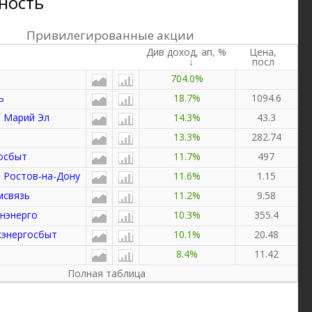
ность
Привилегированные акции
Див доход, ап,
%
Цена,
посл
704.0%
ь
18.7%
1094.6
о Марий Эл
14.3%
43.3
13.3%
282.74
осбыт
11.7%
497
 Ростов-на-Дону
11.6%
1.15
мсвязь
11.2%
9.58
нэнерго
10.3%
355.4
кэнергосбыт
10.1%
20.48
8.4%
11.42
Полная таблица