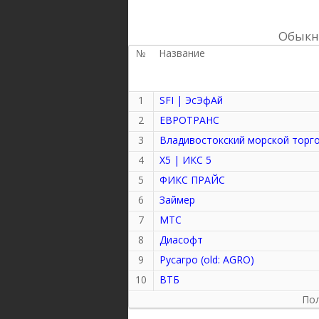
Обыкн
№
Название
1
SFI | ЭсЭфАй
2
ЕВРОТРАНС
3
Владивостокский морской торг
4
X5 | ИКС 5
5
ФИКС ПРАЙС
6
Займер
7
МТС
8
Диасофт
9
Русагро (old: AGRO)
10
ВТБ
Пол