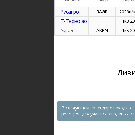
Русагро
RAGR
2026н/
Т-Техно ао
T
1кв 2
Акрон
AKRN
1кв 2
Диви
В следующем календаре находятся
реестров для участия в годовых и