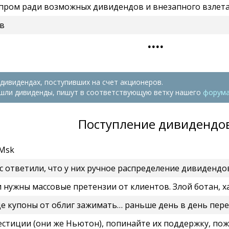
азпром ради возможных дивидендов и внезапного взлет
в
....
дивидендах, поступивших на счет акционеров.
ишли дивиденды, пишут в соответствующую ветку нашего
форума
Поступление дивидендо
cMsk
 них ручное распределение дивидендов. Поэтому втб будет завтра. AI, роботизация, автомати
вые претензии от клиентов. Злой ботан, хаха. Мне щас ответили, что у них ручное распред
г зажимать… раньше день в день переводили, теперь через день или типа того…испортились 
ьютон), попинайте их поддержку, пожалуйста. Все брокеры ещё два дня назад зачислили д