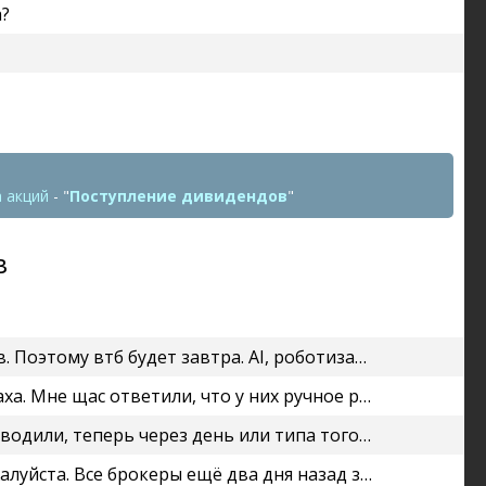
а?
 акций
- "
Поступление дивидендов
"
в
зация — не... Doppler, «Барышня, мне Смольный, пожалуйста», вот...
еление дивидендов. Поэтому втб будет завтра. AI, роботизация,...
Jav, да, всё так. Поэтому и нужны массовые претензии от клиентов.
ивы Транснефти, ... Злой ботан, они стали еще купоны от облиг...