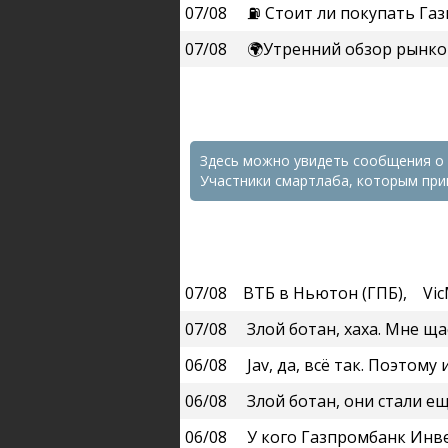
07/08
⛽️ Стоит ли покупать Г
07/08
🌍Утренний обзор рынко
Здесь можно увидеть сообщения о 
Участники смартлаба, которым пр
07/08
ВТБ в Ньютон (ГПБ)
,
Vi
07/08
Злой ботан, хаха. Мне щас ответили, что у
06/08
Jav, да, всё так. Поэтому и нужны массо
06/08
Злой ботан, они стали еще купоны от обли
06/08
У кого Газпромбанк Инвестиции (они же Н