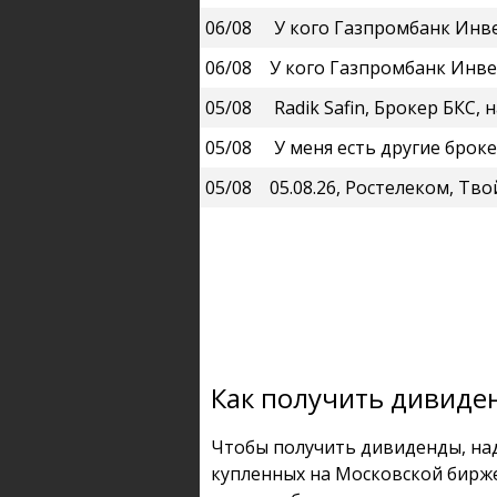
06/08
У кого Газпромбанк Инвестиции (они же Нь
06/08
У кого Газпромбанк Инвестиции (они
05/08
Radik Safin, Брокер БКС, например, 
05/08
У меня есть другие брокеры. Держжу там ч
05/08
05.08.26, Ростелеком, Тв
Как получить дивиде
Чтобы получить дивиденды, над
купленных на Московской бирже, 