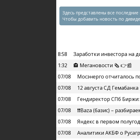
Здесь представлены все последние
Чтобы добавить новость по дивиде
8:58
Заработки инвестора на 
1:32
🏤 Мегановости 🗞 👉📰
07/08
Мосэнерго отчиталось по
07/08
12 августа СД Гемабанк
07/08
Гендиректор СПб Биржи: К 
07/08
❗️❗️Baza (базис) – разби
07/08
Яндекс в первом полуго
07/08
Аналитики АКБФ о Русагр