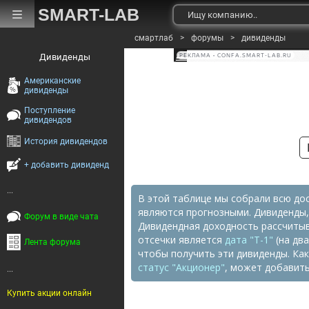
SMART-LAB
смартлаб
>
форумы
>
дивиденды
Дивиденды
РЕКЛАМА • CONFA.SMART-LAB.RU
Американские
дивиденды
Поступление
дивидендов
История дивидендов
+ добавить дивиденд
...
В этой таблице мы собрали всю до
являются прогнозными. Дивиденды,
Форум в виде чата
Дивидендная доходность рассчитыв
отсечки является
дата "Т-1"
(на два
Лента форума
чтобы получить эти дивиденды. Как
статус "Акционер"
, может добавит
...
Купить акции онлайн