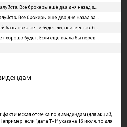
ранснефти, ... Злой ботан, они со всеми дивами тормозят. За ВТБ...
ад зачислили дивы Транснефти, а эти, как обычно, тормозят.
естно. будем надеяться что что-то изменится Михаил Гайлит,
ому брокеру Radik Safin, Брокер БКС, например, зачитывает квала,...
ивидендам
 фактическая отсечка по дивидендам (для акций,
Например, если “дата Т-1” указана 16 июля, то для