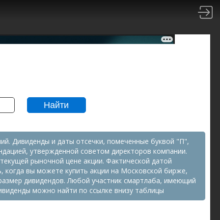
Найти
й. Дивиденды и даты отсечки, помеченные буквой "П",
ндацией, утвержденной советом директоров компании.
текущей рыночной цене акции. Фактической датой
ь, когда вы можете купить акции на Московской бирже,
а размер дивидендов. Любой участник смартлаба, имеющий
ивиденды можно найти по ссылке внизу таблицы