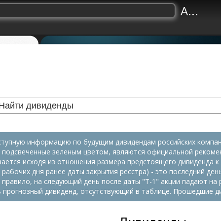
A...
ступную информацию по будущим дивидендам российских компани
 подсвеченные зеленым цветом, являются официальной рекоме
ается исходя из отношения размера предстоящего дивиденда к 
 рабочих дня ранее даты закрытия ресстра) - это последний ден
 правило, на следующий день после даты "Т-1" акции падают н
ь прогнозный дивиденд, отсутствующий в таблице. Прошедшие д