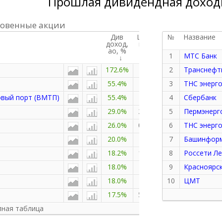
Прошлая дивидендная доход
овенные акции
Див
Цена,
№
Название
доход,
посл
ао,
%
1
МТС Банк
172.6%
622.2
2
Транснефт
55.4%
36.7
3
ТНС энерг
овый порт (ВМТП)
55.4%
30.9
4
Сбербанк
29.0%
2113.5
5
Пермэнерг
26.0%
0.4225
6
ТНС энерго
20.0%
136.3
7
Башинфор
18.2%
191.95
8
Россети Ле
18.0%
1110
9
Красноярс
18.0%
91.7
10
ЦМТ
17.5%
55.545
ная таблица