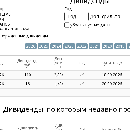
Дивиденды
ор:
Год:
убрать пустые даты
твержденные дивиденды
2026
2025
2024
2023
2022
2021
2020
2019
Див.
Дивиденд,
од
Дох.
СД
Купить До
руб
26
110
2,8%
18.09.2026
26
16
1,4%
20.09.2026
Дивиденды, по которым недавно пр
Див.
Дивиденд,
од
Дох.
СД
Купить До