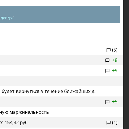
иденды
"
(5)
+8
+9
рнуться в течение ближайших двух-трех лет
+5
рдную маржинальность
 154,42 руб.
(1)