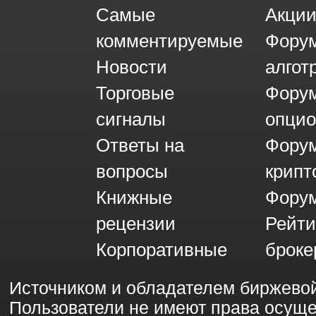
Самые
Акци
комментируемые
Фору
Новости
алгот
Торговые
Фору
сигналы
опци
Ответы на
Фору
вопросы
крипт
Книжные
Форум
рецензии
Рейти
Корпоративные
броке
Источником и обладателем биржево
Пользователи не имеют права осущ