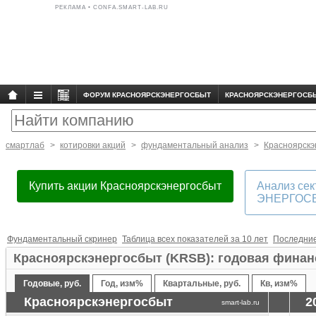
РЕКЛАМА • CONFA.SMART-LAB.RU
ФОРУМ КРАСНОЯРСКЭНЕРГОСБЫТ
КРАСНОЯРСКЭНЕРГОСБ
смартлаб
котировки акций
фундаментальный анализ
Красноярскэ
Купить акции Красноярскэнергосбыт
Aнализ сек
ЭНЕРГОС
Фундаментальный скринер
Таблица всех показателей за 10 лет
Последние
Финаме
Красноярскэнергосбыт (KRSB): годовая фина
Годовые, руб.
Год, изм%
Квартальные, руб.
Кв, изм%
БКС Мир Инвестиций
Красноярскэнергосбыт
2
smart-lab.ru