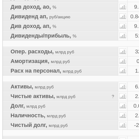
Див доход, ао
,
9
%
Дивиденд ап
,
0.8
руб/акцию
Див доход, ап
,
9
%
Дивиденды/прибыль
,
5
%
Опер. расходы
,
3
млрд руб
Амортизация
,
млрд руб
Расх на персонал
,
1
млрд руб
Активы
,
6
млрд руб
Чистые активы
,
2
млрд руб
?
Долг
,
0.
млрд руб
Наличность
,
2
млрд руб
Чистый долг
,
-
млрд руб