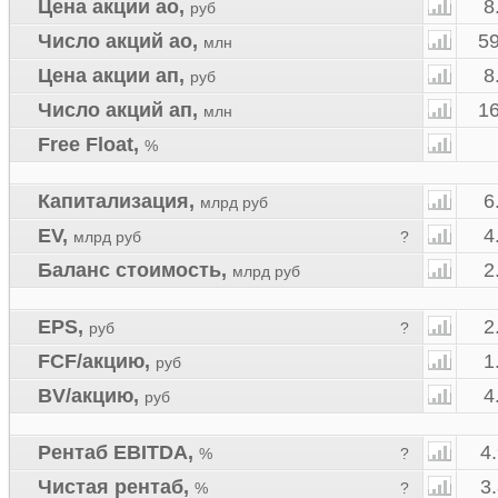
Цена акции ао
,
8
руб
Число акций ао
,
59
млн
Цена акции ап
,
8
руб
Число акций ап
,
16
млн
Free Float
,
%
Капитализация
,
6
млрд руб
EV
,
4
млрд руб
?
Баланс стоимость
,
2
млрд руб
EPS
,
2
руб
?
FCF/акцию
,
1
руб
BV/акцию
,
4
руб
Рентаб EBITDA
,
4
%
?
Чистая рентаб
,
3
%
?