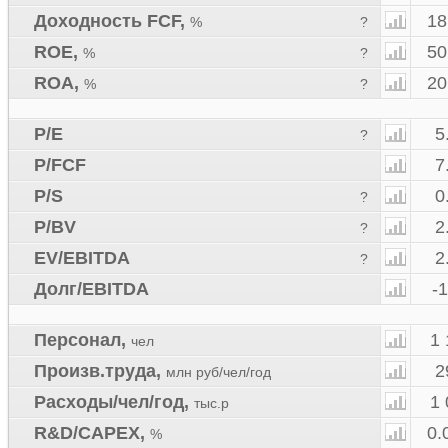
Доходность FCF
,
18
%
?
ROE
,
50
%
?
ROA
,
20
%
?
P/E
5
?
P/FCF
7
P/S
0
?
P/BV
2
?
EV/EBITDA
2
?
Долг/EBITDA
-
Персонал
,
1 
чел
Произв.труда
,
2
млн руб/чел/год
Расходы/чел/год
,
1 
тыс.р
R&D/CAPEX
,
0.
%