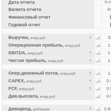
Дата отчета
26.0
Валюта отчета
R
Финансовый отчет
Годовой отчет
Выручка
,
3
млрд руб
?
Операционная прибыль
,
1
млрд руб
EBITDA
,
1
млрд руб
?
Чистая прибыль
,
1
млрд руб
?
Опер.денежный поток
,
1
млрд руб
?
CAPEX
,
0.
млрд руб
?
FCF
,
0.
млрд руб
?
Див.выплата
,
0.
млрд руб
Дивиденд
,
0.8
руб/акцию
?