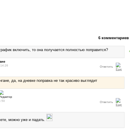
6 комментариев
график включить, то она получается полностью поправится?
ане
 14:26
Ответить
нгане, да, на дневке поправка не так красиво выглядит
4:50
Ответить
кете, можно уже и падать.