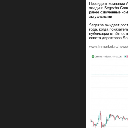
Президент компании 
холдинг Segezha Grou
ранее озвученные ком
актуальными
Segezha ожидает рост
года, когда показател
публикации отчётност
совета директоров Se
www.finmarket.ru/news