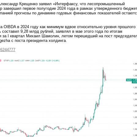
Александр Крещенко заявил «Интерфаксу, что лесопромышленный
p завершил первое полугодие 2024 года в рамках утвержденного бюджет
панией прогнозы по динамике годовых финансовых показателей остают
а OIBDA в 2024 году как минимум вдвое относительно уровня прошлого
ь составил 9,28 млрд рублей, заявлял в мае этого года по итогам
и за I квартал Михаил Шамолин, летом перешедший на пост председате
gezha с поста президента холдинга.
/6244777