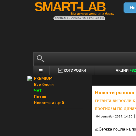
SMART-LAB
Но
Мы делаем деньги на бирже
РЕКЛАМА • CONFA.SMART-LAB.RU
КОТИРОВКИ
АКЦИИ
+82
PREMIUM
Все блоги
ЧАТ
Новости рынков
Поток
гиганта выросли к
Новости акций
прогнозы по дина
|
04 сентября 2024, 14:25
📈Сегежа пошла на по