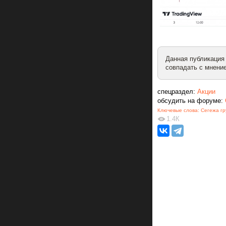
Данная публикация
совпадать с мнение
спецраздел:
Акции
обсудить на форуме:
Ключевые слова:
Сегежа гр
1.4К