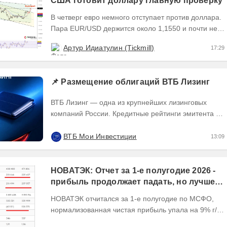
США готовит доллару главную проверку
В четверг евро немного отступает против доллара.
Пара EUR/USD держится около 1,1550 и почти не
выходит за пределы узкого диапазона. Главным...
Артур Идиатулин (Tickmill)
17:29
📌 Размещение облигаций ВТБ Лизинг
ВТБ Лизинг — одна из крупнейших лизинговых
компаний России. Кредитные рейтинги эмитента —
ruAA от Эксперт РА и AA(RU) от АКРА. О...
ВТБ Мои Инвестиции
13:09
НОВАТЭК: Отчет за 1-е полугодие 2026 -
прибыль продолжает падать, но лучшее
впереди, если не прилетит
НОВАТЭК отчитался за 1-е полугодие по МСФО,
нормализованная чистая прибыль упала на 9% г/г
Пресс релизы максимально...