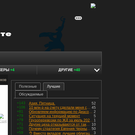
КЕРЫ
+4
ДРУГИЕ
+40
нков
Полезные
Лучшие
Обсуждаемые
+143
Азия. Пятница.
52
+106
10 млн р на счету сделали меня счастливым? Ожидание vs Реальность!
45
+81
Обновляем информацию по Диасофту: дивиденды и выкуп
2
+79
Ситуация на текущий момент
5
+79
Грузоперевозки по ЖД за июль 2026 г. — четвёртый месяц подряд роста, чёрные металлы на уровне прошлого года, а каменный уголь в плюсе.
1
+71
Другие цеха отказываются от таких деталей — а мы построили на них производство с оборотом 70 млн
10
+70
Почему стратегия Евгения Черных приведет вас к убыткам в 2026 году
50
+59
3
👌 Вместо вкладов: лучшие облигации — только супер надёжные