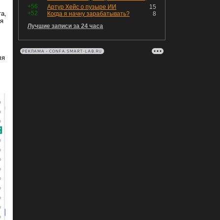
+56
Артур Хейс о пузыре ИИ
15
а,
+52
Когда я начну зарабатывать?
8
ся
Лучшие записи за 24 часа
РЕКЛАМА • CONFA.SMART-LAB.RU
ля