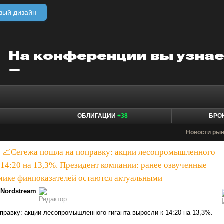
вый дизайн
ОБЛИГАЦИИ
+38
БРО
Новости ры
|
📈Сегежа пошла на поправку: акции лесопромышленного
 14:20 на 13,3%. Президент компании: ранее озвученные
мике финпоказателей остаются актуальными
Nordstream
правку: акции лесопромышленного гиганта выросли к 14:20 на 13,3%.