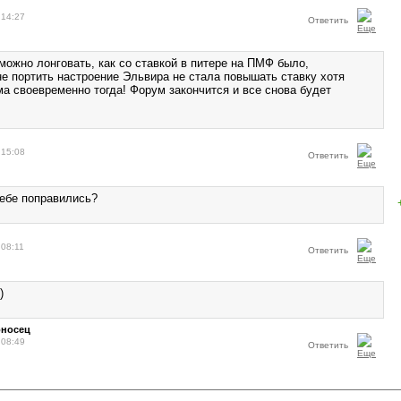
 14:27
Ответить
можно лонговать, как со ставкой в питере на ПМФ было,
не портить настроение Эльвира не стала повышать ставку хотя
ма своевременно тогда! Форум закончится и все снова будет
 15:08
Ответить
себе поправились?
 08:11
Ответить
)
оносец
 08:49
Ответить