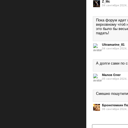
Z_Mc
04 сентября 2024,
Пока форум идет 
верховному чтоб 
это было бы весь
падать!
Ultramarine_81
04 сентября 2024,
А долги сами по 
Малов Олег
05 сентября 2024,
Смешно пошутили
Бронетемкин П
06 сентября 2024,