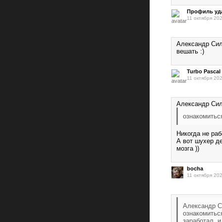
Профиль уд
11 октября 202
Александр Сила
вешать :)
Turbo Pascal
11 октября 202
Александр С
ознакомиться
Никогда не раб
А вот шухер д
мозга ))
bocha
11 октября 202
Александр С
ознакомиться
заработал, и