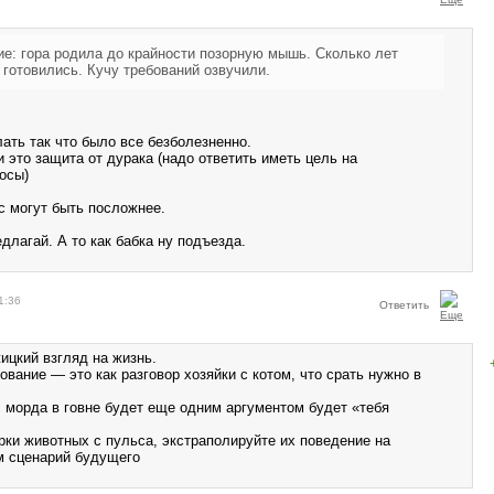
: гора родила до крайности позорную мышь. Сколько лет
 готовились. Кучу требований озвучили.
ать так что было все безболезненно.
 это защита от дурака (надо ответить иметь цель на
осы)
с могут быть посложнее.
лагай. А то как бабка ну подъезда.
1:36
Ответить
ицкий взгляд на жизнь.
ование — это как разговор хозяйки с котом, что срать нужно в
с морда в говне будет еще одним аргументом будет «тебя
рки животных с пульса, экстраполируйте их поведение на
м сценарий будущего