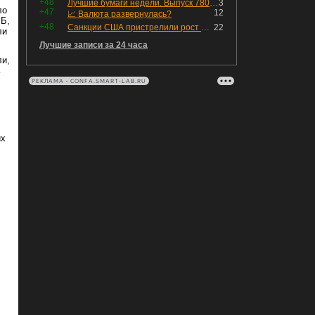
+48
Лучшие бумаги недели. Выпуск 780 – обновления для пятницы
3
ло
+47
12
📈 Валюта развернулась?
 Б,
+48
Санкции США пристрелили рост акций в России
22
ли
Лучшие записи за 24 часа
и,
ь
РЕКЛАМА • CONFA.SMART-LAB.RU
их