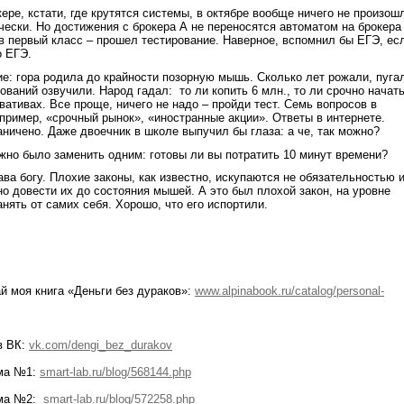
 кстати, где крутятся системы, в октябре вообще ничего не произош
ически. Но достижения с брокера А не переносятся автоматом на брокера
в первый класс – прошел тестирование. Наверное, вспомнил бы ЕГЭ, ес
о ЕГЭ.
ра родила до крайности позорную мышь. Сколько лет рожали, пугал
ований озвучили. Народ гадал: то ли копить 6 млн., то ли срочно начат
вативах. Все проще, ничего не надо – пройди тест. Семь вопросов в
пример, «срочный рынок», «иностранные акции». Ответы в интернете.
аничено. Даже двоечник в школе выпучил бы глаза: а че, так можно?
было заменить одним: готовы ли вы потратить 10 минут времени?
 богу. Плохие законы, как известно, искупаются не обязательностью 
о довести их до состояния мышей. А это был плохой закон, на уровне
анять от самих себя. Хорошо, что его испортили.
оя книга «Деньги без дураков»:
www.alpinabook.ru/catalog/personal-
 ВК:
vk.com/dengi_bez_durakov
а №1:
smart-lab.ru/blog/568144.php
ма №2:
smart-lab.ru/blog/572258.php