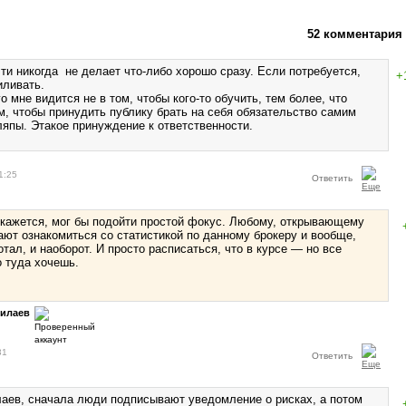
52 комментария
ти никогда не делает что-либо хорошо сразу. Если потребуется,
+
иливать.
го мне видится не в том, чтобы кого-то обучить, тем более, что
ом, чтобы принудить публику брать на себя обязательство самим
ляпы. Этакое принуждение к ответственности.
1:25
Ответить
 кажется, мог бы подойти простой фокус. Любому, открывающему
дают ознакомиться со статистикой по данному брокеру и вообще,
отал, и наоборот. И просто расписаться, что в курсе — но все
о туда хочешь.
Силаев
31
Ответить
аев, сначала люди подписывают уведомление о рисках, а потом