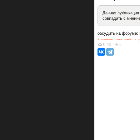
Данная публикация
совпадать с мнение
обсудить на форуме:
Ключевые слова:
инвестиц
6.4К
|
★5