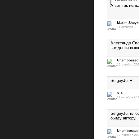
А вот так нел
Maxim Sheyk
11 октября 202
Александр Сил
вождения выше
Unembosse
12 октября 20
SergeyJu, +
s_s
11 октября 202
SergeyJu, плю
обиду автору.
Unembosse
12 октября 20