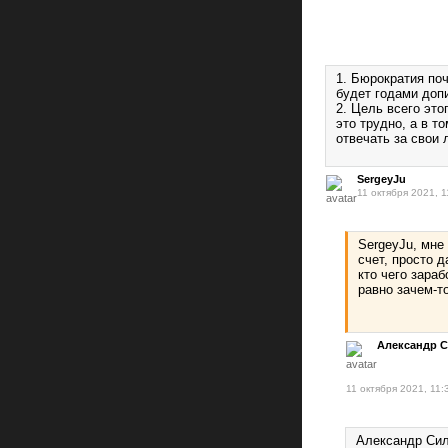
1. Бюрократия поч
будет годами доп
2. Цель всего это
это трудно, а в т
отвечать за свои 
SergeyJu
11 октября 2021, 1
SergeyJu, мне
счет, просто 
кто чего зараб
равно зачем-т
Александр 
11 октября 2021, 11:
Александр Сил