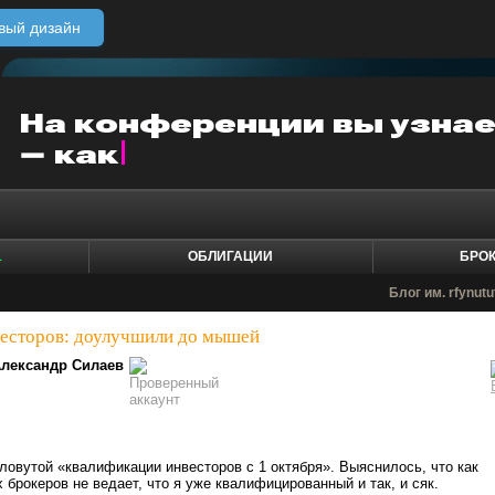
вый дизайн
1
ОБЛИГАЦИИ
БРО
Блог им. rfynut
есторов: доулучшили до мышей
лександр Силаев
той «квалификации инвесторов с 1 октября». Выяснилось, что как
 брокеров не ведает, что я уже квалифицированный и так, и сяк.