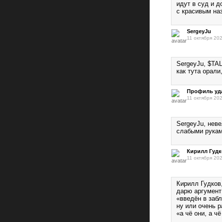
идут в суд и д
с красивым на
SergeyJu
11 октября 202
SergeyJu, $TA
как тута орали,
Профиль уд
11 октября 202
SergeyJu, неве
слабыми рукам
Кирилл Гуд
11 октября 202
Кирилл Гудков
дарю аргумент
«введён в заб
ну или очень 
«а чё они, а ч