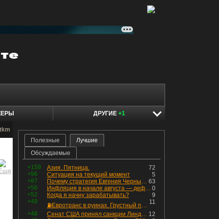
КЕРЫ
ДРУГИЕ
+1
utkm
Полезные
Лучшие
Обсуждаемые
+159
Азия. Пятница.
72
+96
Ситуация на текущий момент
5
+87
Почему стратегия Евгения Черных приведет вас к убыткам в 2026 году
63
+56
Инфляция в начале августа — дефляция из-за топлива и плодоовощной корзины, но услуги продолжают дорожать, а рубль начал ослабевать.
0
+52
Когда я начну зарабатывать?
9
+49
11
⛽️Евротранс в руинах. Грустный пост😶😞 Что изменилось в облигациях?
+48
Сенат США принял санкции Линдси Грэма против России
12