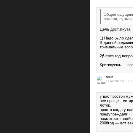
Общее ощущение
рожали, пугали,
Цель достигнута.
1) Надо было сдел
В данной редакции
тривиальные вопр
2)Через год вопро
Критикуешь — пред
smit
11 октября 2021, 1
у вас простой муж
все проще. тестир
лоток.
просто когда у ва
предупреждали»
посмотрите подбо
2008год — вот ва