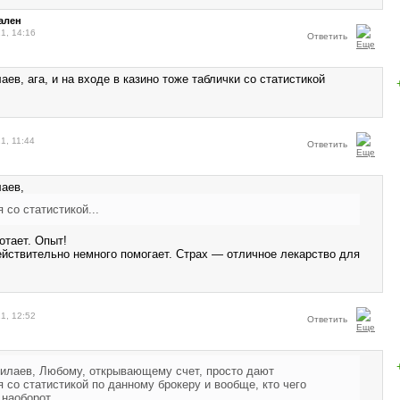
ален
1, 14:16
Ответить
ев, ага, и на входе в казино тоже таблички со статистикой
1, 11:44
Ответить
илаев,
 со статистикой...
отает. Опыт!
ействительно немного помогает. Страх — отличное лекарство для
1, 12:52
Ответить
илаев, Любому, открывающему счет, просто дают
 со статистикой по данному брокеру и вообще, кто чего
 наоборот.