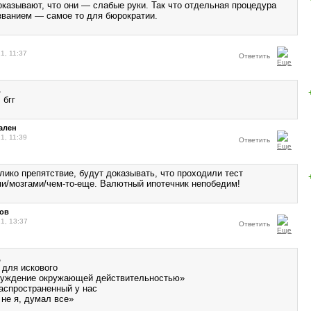
оказывают, что они — слабые руки. Так что отдельная процедура
званием — самое то для бюрократии.
1, 11:37
Ответить
L
 бгг
ален
1, 11:39
Ответить
лико препятствие, будут доказывать, что проходили тест
и/мозгами/чем-то-еще. Валютный ипотечник непобедим!
ков
1, 13:37
Ответить
,
 для искового
луждение окружающей действительностью»
распространенный у нас
ё не я, думал все»