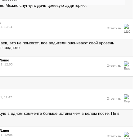
ьзя. Можно спугнуть
дичь
целевую аудиторию.
o
1, 13:24
Ответить
аев, это не поможет, все водители оценивают свой уровень
 среднего.
dName
21, 12:05
Ответить
1, 11:47
Ответить
сую в одном комменте больше истины чем в целом посте. Не в
dName
21, 12:06
Ответить