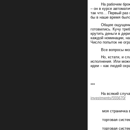
На рабочем брокере,
– он в курсе автомат
так что… Первый раз 
бы в наше время был
Общее ощущение: го
готовились. Кучу треб
крутить деньги в дери
каждой номинации, на
Число попыток не огр
Все вопросы можно 
Но, кстати, и слава
исполнения. Или можн
идеи – как людей охр
***
На всякий случай м
investments/555670/
моя страничка в
торговая систем
торговая систе