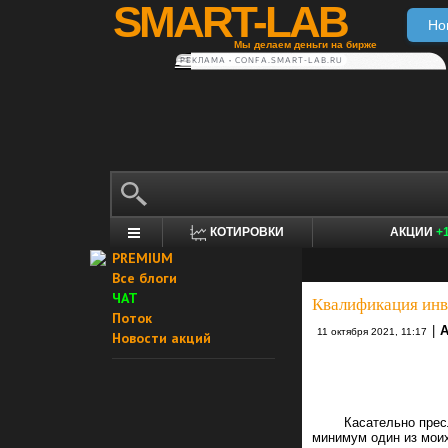
SMART-LAB
Но
Мы делаем деньги на бирже
РЕКЛАМА • CONFA.SMART-LAB.RU
КОТИРОВКИ
АКЦИИ
+
PREMIUM
Все блоги
ЧАТ
Квалификация инв
Поток
|
А
11 октября 2021, 11:17
Новости акций
Касательно преслову
минимум один из моих