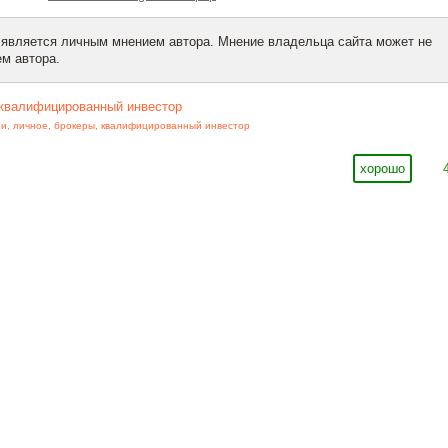
 является личным мнением автора. Мнение владельца сайта может не
м автора.
квалифицированный инвестор
ии
,
личное
,
брокеры
,
квалифицированный инвестор
хорошо