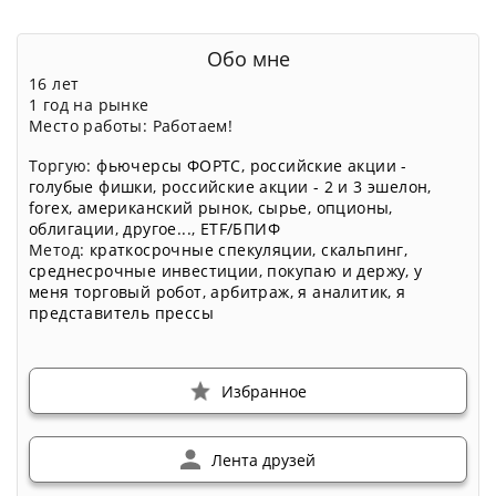
Обо мне
16 лет
1 год на рынке
Место работы: Работаем!
Торгую:
фьючерсы ФОРТС
,
российские акции -
голубые фишки
,
российские акции - 2 и 3 эшелон
,
forex
,
американский рынок
,
сырье
,
опционы
,
облигации
,
другое...
,
ETF/БПИФ
Метод:
краткосрочные спекуляции
,
скальпинг
,
среднесрочные инвестиции
,
покупаю и держу
,
у
меня торговый робот
,
арбитраж
,
я аналитик
,
я
представитель прессы
Избранное
Лента друзей