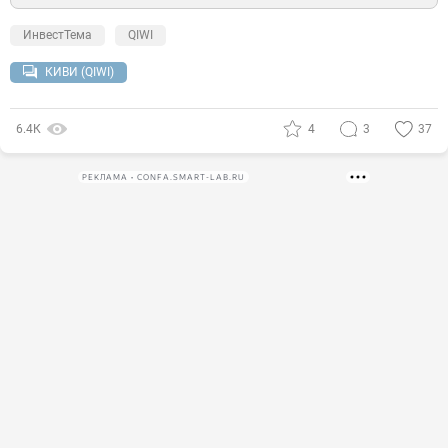
ИнвестТема
QIWI
КИВИ (QIWI)
6.4К
4
3
37
РЕКЛАМА • CONFA.SMART-LAB.RU