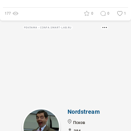
177
0
0
1
РЕКЛАМА • CONFA.SMART-LAB.RU
Nordstream
Псков