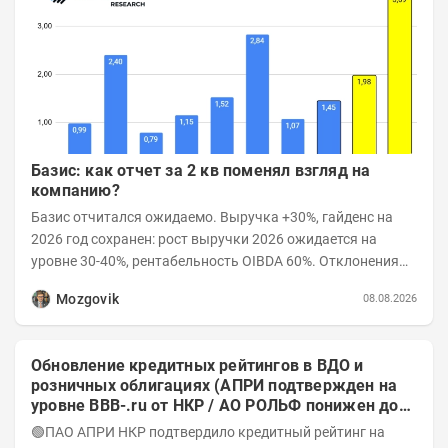
Базис: как отчет за 2 кв поменял взгляд на
компанию?
Базис отчитался ожидаемо. Выручка +30%, гайденс на
2026 год сохранен: рост выручки 2026 ожидается на
уровне 30-40%, рентабельность OIBDA 60%. Отклонения
значений отчета 2-го квартала от модели —...
Mozgovik
08.08.2026
Обновление кредитных рейтингов в ВДО и
розничных облигациях (АПРИ подтвержден на
уровне BBB-.ru от НКР / АО РОЛЬФ понижен до
А-(RU) / Элит Строй присвоен на уровне BBB.ru)
🟢ПАО АПРИ НКР подтвердило кредитный рейтинг на