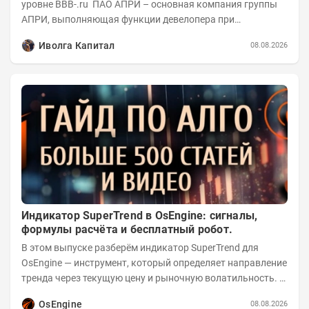
уровне BBB-.ru ПАО АПРИ – основная компания группы
АПРИ, выполняющая функции девелопера при
реализации проектов. Группа с 2014 года...
Иволга Капитал
08.08.2026
Индикатор SuperTrend в OsEngine: сигналы,
формулы расчёта и бесплатный робот.
В этом выпуске разберём индикатор SuperTrend для
OsEngine — инструмент, который определяет направление
тренда через текущую цену и рыночную волатильность. В
отличие от сложных осцилляторов, он...
OsEngine
08.08.2026