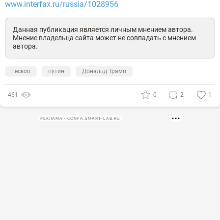
www.interfax.ru/russia/1028956
Данная публикация является личным мнением автора.
Мнение владельца сайта может не совпадать с мнением
автора.
песков
путин
Дональд Трамп
461
0
2
1
РЕКЛАМА • CONFA.SMART-LAB.RU