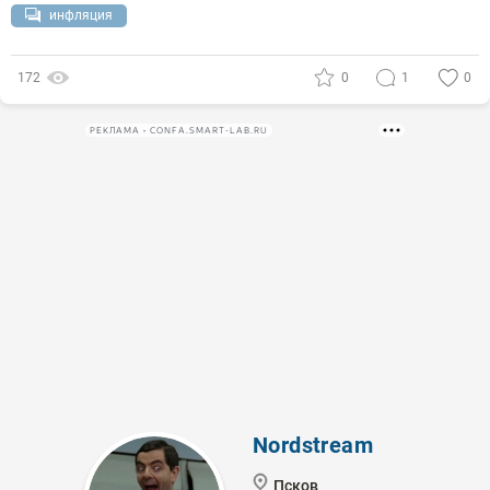
инфляция
172
0
1
0
РЕКЛАМА • CONFA.SMART-LAB.RU
Nordstream
Псков