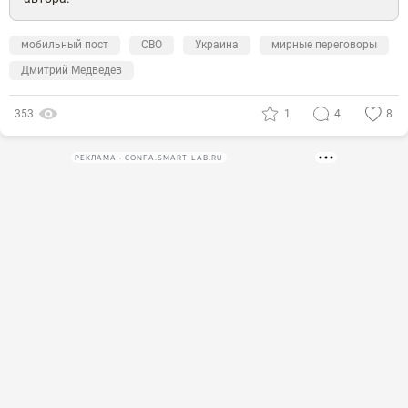
мобильный пост
СВО
Украина
мирные переговоры
Дмитрий Медведев
353
1
4
8
РЕКЛАМА • CONFA.SMART-LAB.RU