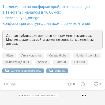
Традиционно на нонфарме пройдет конференция
в Telegram с началом в
16
.00мск:
t.me/analitycs_omega
Конференция доступна для всех в режиме чтения
Данная публикация является личным мнением автора.
Мнение владельца сайта может не совпадать с мнением
автора.
Kitten
Лика Кошкина
Omega Global
Nonfarm payrolls
рынок труда США
форекс
S&P500
EURUSD
S&P500 фьючерс | SPX
EURUSD
1.3К
0
1
9
РЕКЛАМА • CONFA.SMART-LAB.RU