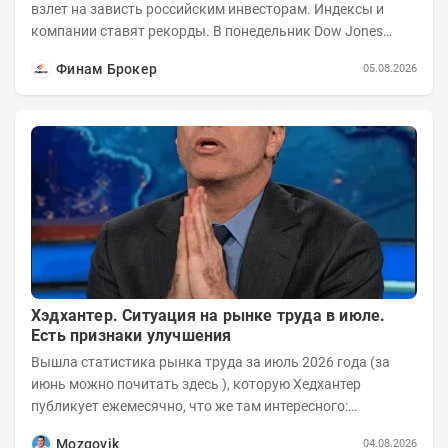
взлет на зависть российским инвесторам. Индексы и
компании ставят рекорды. В понедельник Dow Jones
вырос до 53 178,41 пункта – это 22-е...
Финам Брокер
05.08.2026
Хэдхантер. Ситуация на рынке труда в июле.
Есть признаки улучшения
Вышла статистика рынка труда за июль 2026 года (за
июнь можно почитать здесь ), которую Хедхантер
публикует ежемесячно, что же там интересного:
Динамика hh.индекса с 2022 года:
Mozgovik
04.08.2026