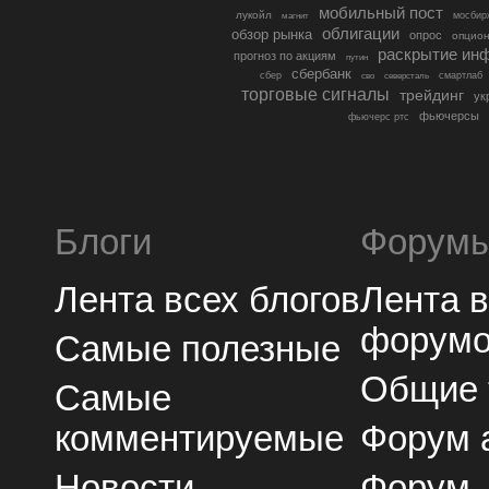
мобильный пост
лукойл
мосбир
магнит
облигации
обзор рынка
опрос
опцио
раскрытие ин
прогноз по акциям
путин
сбербанк
сбер
северсталь
смартлаб
сво
торговые сигналы
трейдинг
ук
фьючерсы
фьючерс ртс
Блоги
Форум
Лента всех блогов
Лента 
форум
Самые полезные
Общие
Самые
комментируемые
Форум 
Новости
Форум