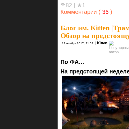
82
|
★1
Комментарии (
36
)
Блог им. Kitten
|
Трам
Обзор на предстоящу
|
Kitten
12 ноября 2017, 21:52
По ФА…
На предстоящей неделе