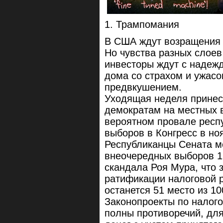
1. Трампомания
В США ждут возращения Т
Но чувства разных слоев
инвесторы ждут с надежд
дома со страхом и ужас
предвкушением.
Уходящая неделя принес
демократам на местных 
вероятном провале респ
выборов в Конгресс в но
Республиканцы Сената мо
внеочередных выборов 12
скандала Роя Мура, что 
ратификации налоговой р
останется 51 место из 10
Законопроекты по налог
полны противоречий, для