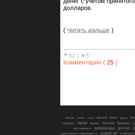
денег с учетом принятог
долларов.
(
Читать дальше
)
82
|
★5
Комментарии (
25
)
eurusd
forex
imo
bitcoin
brent
cnyrub
gbpusd
банки
биткоин
брокеры
биржа
аэрофлот
в
дивиденды
доллар
д
гмк норникель
индекс мб
инфляция
инвестиции в недвижимость