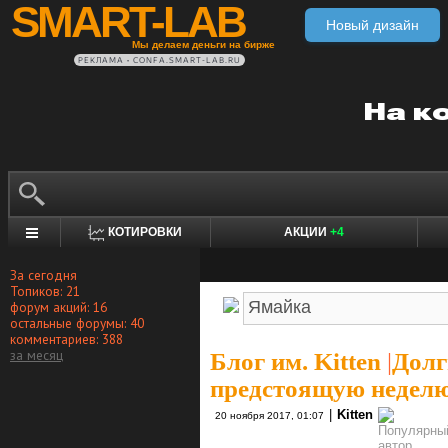
SMART-LAB
Новый дизайн
Мы делаем деньги на бирже
РЕКЛАМА • CONFA.SMART-LAB.RU
КОТИРОВКИ
АКЦИИ
+4
За сегодня
Топиков: 21
форум акций: 16
остальные форумы: 40
комментариев: 388
за месяц
Блог им. Kitten
|
Долг
предстоящую неделю 
|
Kitten
20 ноября 2017, 01:07