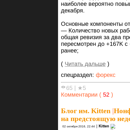
наиболее вероятно повы
декабря.
Основные компоненты от
— Количество новых рабо
общая ревизия за два пр
пересмотрен до +167K с 
ранее;
(
Читать дальше
)
спецраздел:
форекс
65
|
★5
Комментарии (
52
)
Блог им. Kitten
|
Нонф
на предстоящую неде
|
Kitten
02 октября 2016, 22:44