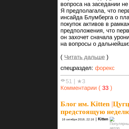
вопроса на заседании не 
Я предполагала, что пер
инсайда Блумберга о пл
покупок активов в рамка
предположения, что перв
он захочет сначала урони
на вопросы о дальнейши
(
Читать дальше
)
спецраздел:
форекс
51
|
★3
Комментарии (
33
)
Блог им. Kitten
|
Цугц
предстоящую неделю 
|
Kitten
16 октября 2016, 22:16