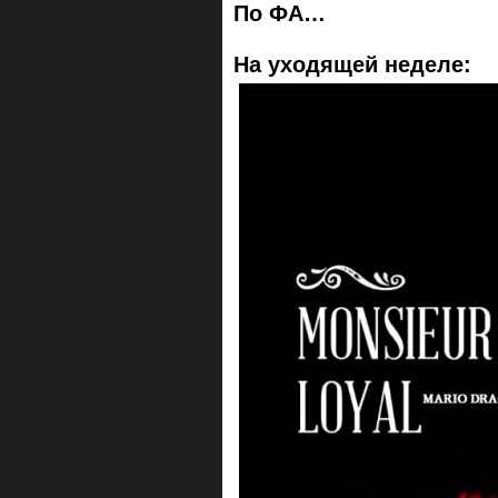
По ФА…
На уходящей неделе: