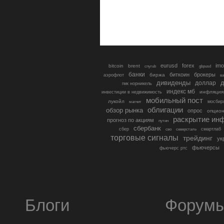
eurusd
forex
imo
bitcoin
brent
cnyrub
gbpusd
банки
биткоин
брокеры
биржа
аэрофлот
в
дивиденды
доллар
д
гмк норникель
индекс мб
инфляция
инвестиции в недвижимость
мобильный пост
лукойл
мосбир
магнит
облигации
обзор рынка
опрос
опцио
раскрытие ин
прогноз по акциям
путин
сбербанк
сбер
северсталь
смартлаб
сво
торговые сигналы
трейдинг
ук
фьючерсы
фьючерс ртс
Блоги
Форум