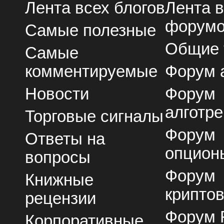
Лента всех блогов
Лента 
форум
Самые полезные
Общие
Самые
комментируемые
Форум 
Новости
Форум
алготре
Торговые сигналы
Форум
Ответы на
опцион
вопросы
Форум
Книжные
крипто
рецензии
Форум 
Корпоративные