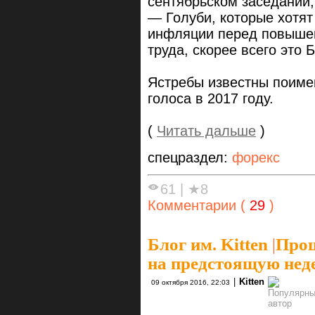
сентябрьском заседании;
— Голуби, которые хотят
инфляции перед повышен
труда, скорее всего это
Ястребы известны поимен
голоса в 2017 году.
(
Читать дальше
)
спецраздел:
форекс
61
|
★8
Комментарии (
29
)
Блог им. Kitten
|
Прощ
на предстоящую неде
|
Kitten
09 октября 2016, 22:03