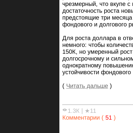
чрезмерный, что вкупе с
достаточность роста нов
предстоящие три месяца 
фондового и долгового р
Для роста доллара в от
немного: чтобы количест
150К, но умеренный рост
долгосрочному и сильному
однократному повышению
устойчивости фондового 
(
Читать дальше
)
1.3К
|
★11
Комментарии (
51
)