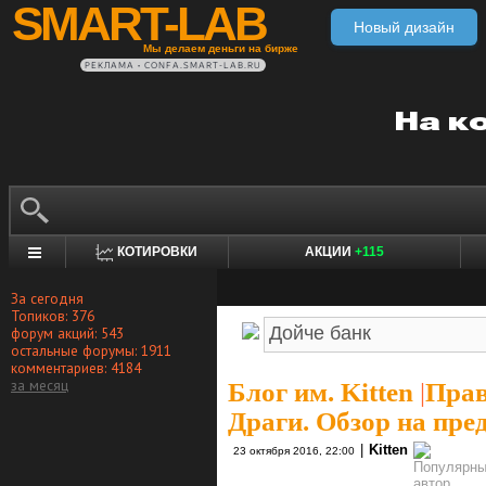
SMART-LAB
Новый дизайн
Мы делаем деньги на бирже
РЕКЛАМА • CONFA.SMART-LAB.RU
КОТИРОВКИ
АКЦИИ
+115
За сегодня
Топиков: 376
форум акций: 543
остальные форумы: 1911
комментариев: 4184
за месяц
Блог им. Kitten
|
Прав
Драги. Обзор на пре
|
Kitten
23 октября 2016, 22:00