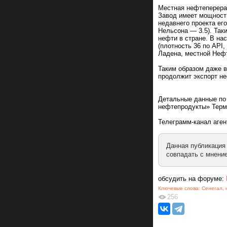
Местная нефтеперера
Завод имеет мощность
недавнего проекта ег
Нельсона — 3.5). Так
нефти в стране. В на
(плотность 36 по API
Ладена, местной Неф
Таким образом даже 
продолжит экспорт не
Детальные данные по
нефтепродукты» Терм
Телеграмм-канал аген
Данная публикация
совпадать с мнение
обсудить на форуме:
Ключевые слова:
Сенегал
,
256