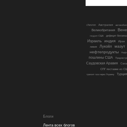
Австралия
chevron
автомобил
Вене
Великобритания
дефицит бензина
госдолг США
индия
Израиль
Ирак
мазут
Лукойл
ливия
нефтепродукты
Нефт
пошлины США
Приднестр
Саудовская Аравия
Саха
СПГ поставки из С
Турция
транзит газа через Украину
Блоги
Лента всех блогов