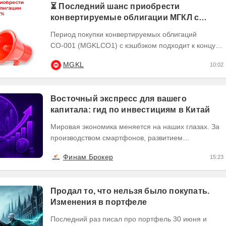
⏳ Последний шанс приобрести
конвертируемые облигации МГКЛ с
кэшбэком 10%
Период покупки конвертируемых облигаций
СО-001 (MGKLCO1) с кэшбэком подходит к концу.
Чтобы получить кэшбэк 10% ,
MGKL
10:02
квалифицированным...
Восточный экспресс для вашего
капитала: гид по инвестициям в Китай
Мировая экономика меняется на наших глазах. За
производством смартфонов, развитием
искусственного интеллекта и зеленой революцией
Финам Брокер
15:23
часто...
Продал то, что нельзя было покупать.
Изменения в портфеле
Последний раз писал про портфель 30 июня и