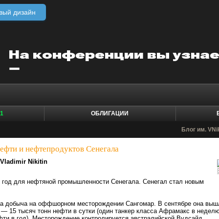
вый дизайн
1
ОБЛИГАЦИИ
Блог им. VNik
ефти и нефтепродуктов Сенегала
Vladimir Nikitin
й год для нефтяной промышленности Сенегала. Сенегал стал новым
а добыча на оффшорном месторождении Сангомар. В сентябре она выш
 — 15 тысяч тонн нефти в сутки (один танкер класса Афрамакс в неделю
фти в год). Месторождение контролируется австралийской Вудсайд