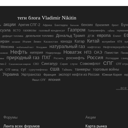
теги блога Vladimir Nikitin
акции
Бун
Арктик СПГ-2
бензин
Бразилия
Бангладеш
Африка
брент
и
Бельгия
Газпром
суэла
газовозы
газовый конденсат
Газпромнефть
ВСТО
германия
гайана
европа
Е
Дональд Трамп
дизельное топливо
дефицит топлива
ДТЭК
Египет
Китай
иран
Катар
канада
Италия
йемен
Казахстан
колумбия
КТК
ку
испания
натуральный газ
Мексика
нафтогаз
Нефтепереработ
мобильный пост
Молдавия
Нефть
Новатэк
ОАЭ
нигерия
НПЗ
Пакистан
Нидерланды
Пана
ехимия
природный газ
Россия
ПХГ
роснефть
Роснеть
Роттердам
санк
овье
СПГ
Сингапур
Совкомфлот
слухи
СПГ отр
лин-2
СВО
Сирия
Сахалинская энергия
сша
танкеры
суг
торговые войны
ША
СПГ-завод
сургутнефтегаз
Тайвань
Украина
Укртрансгаз
Франция
экспорт нефти из России
Южная Корея
юр
япония
Ямал СПГ
....все
Форумы
Акции
Лента всех форумов
Карта рынка