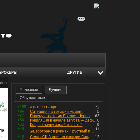
БРОКЕРЫ
ДРУГИЕ
itin
Полезные
Лучшие
Обсуждаемые
+155
Азия. Пятница.
72
+96
Ситуация на текущий момент
5
+87
Почему стратегия Евгения Черных приведет вас к убыткам в 2026 году
63
+56
Инфляция в начале августа — дефляция из-за топлива и плодоовощной корзины, но услуги продолжают дорожать, а рубль начал ослабевать.
0
+52
Когда я начну зарабатывать?
9
+49
11
ла
⛽️Евротранс в руинах. Грустный пост😶😞 Что изменилось в облигациях?
,
+48
Сенат США принял санкции Линдси Грэма против России
12