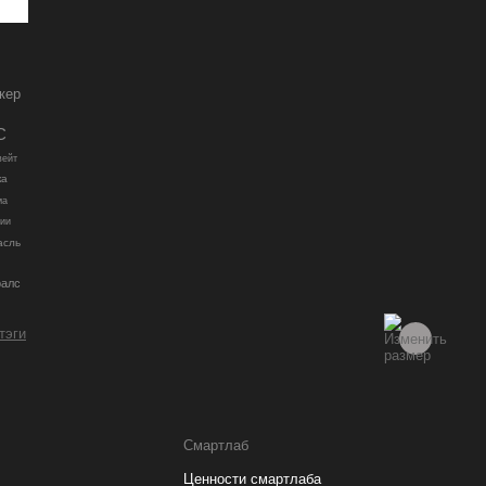
кер
С
вейт
ка
ма
ции
асль
алс
 тэги
Смартлаб
Ценности смартлаба