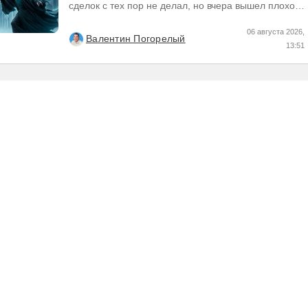
сделок с тех пор не делал, но вчера вышел плохой
отчет по компании, которую я держал и я её...
06 августа 2026,
Валентин Погорелый
13:51