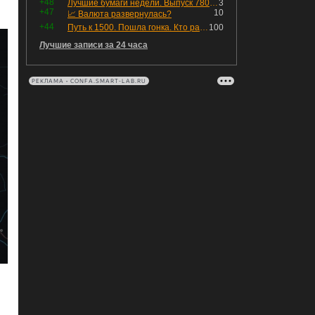
+48
Лучшие бумаги недели. Выпуск 780 – обновления для пятницы
3
+47
10
📈 Валюта развернулась?
+44
Путь к 1500. Пошла гонка. Кто раньше продаст.
100
Лучшие записи за 24 часа
РЕКЛАМА • CONFA.SMART-LAB.RU