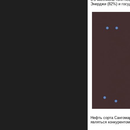
Энерджи (82%) и гос
Нефть сорта Сангомар
являться конкурентом