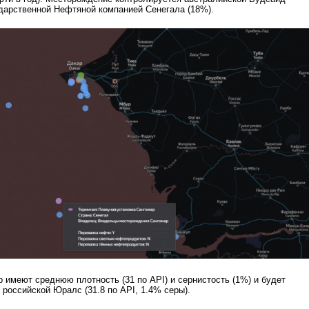
ударственной Нефтяной компанией Сенегала (18%).
 имеют среднюю плотность (31 по API) и сернистость (1%) и будет
 российской Юралс (31.8 по API, 1.4% серы).