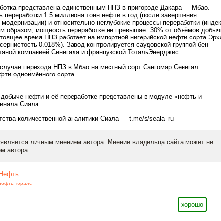
ботка представлена единственным НПЗ в пригороде Дакара — Мбао.
 переработки 1.5 миллиона тонн нефти в год (после завершения
о модернизации) и относительно неглубокие процессы переработки (инде
им образом, мощность переработке не превышает 30% от объёмов добыч
стоящее время НПЗ работает на импортной нигерийской нефти сорта Эрх
, сернистость 0.018%). Завод контролируется саудовской группой бен
тяной компанией Сенегала и французской ТотальЭнерджис.
вслучае перехода НПЗ в Мбао на местный сорт Сангомар Сенегал
фти одноимённого сорта.
 добыче нефти и её переработке представлены в модуле «нефть и
инала Сиала.
тства количественной аналитики Сиала — t.me/s/seala_ru
 является личным мнением автора. Мнение владельца сайта может не
м автора.
Нефть
нефть
,
юралс
хорошо