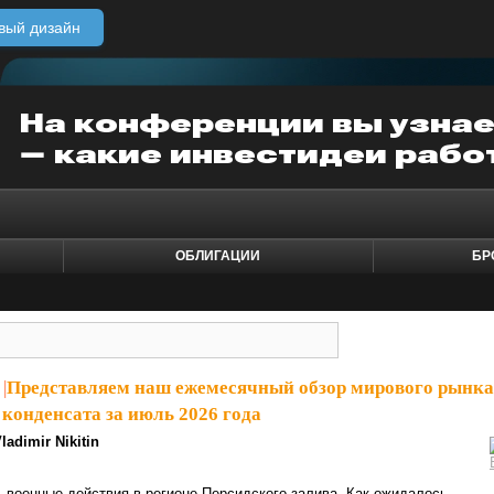
вый дизайн
ОБЛИГАЦИИ
БР
|
Представляем наш ежемесячный обзор мирового рынка
 конденсата за июль 2026 года
ladimir Nikitin
 военные действия в регионе Персидского залива. Как ожидалось,