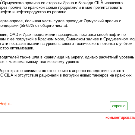
а Ормузского пролива со стороны Ирана и блокада США иранского
через пролив по иранской схеме продолжили в мае препятствовать
нефти и нефтепродуктов из региона.
 марте-апреле, большая часть судов проходит Ормузский пролив с
ондерами (55-65% от общего числа).
авия, ОАЭ и Ирак продолжили наращивать поставки своей нефти по
ам с её погрузкой в Красном море, Оманском заливе и Средиземном мо
е эти поставки вышли на уровень своего технического потолка с учётом
стро оптимизации.
одителей также шла в хранилища на берегу, однако расчётный уровень
зок к максимальному техническому уровню.
борот кратно снизился по отношению к апрелю вследствие захвата
С США и отсутствия рационали в погрузки новых танкеров на иранских
Нефть
хорошо
комментироват