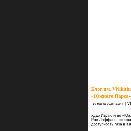
Блог им. VNikitin
«Южного Парса» 
|
Vl
19 марта 2026, 21:44
Удар Израиля по «Южн
Рас-Лаффане, сжижаю
доступность газа в аз