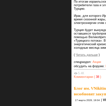
По итогам израильско
потребители газа и эл
Турцию.
Ирак, для которого И
время сезонной жары,
электроэнергии этим 
Турция будет вынужде
оставшихся трубопро
помощью Великобрита
«Турецкого потока». 
энергетический кризи
холодные месяца зим
(
Читать дальше
)
спецраздел:
Акции
обсудить на форуме:
5.4К
Комментарии (
38
)
Блог им. VNikitin
возобновят заку
|
Vl
17 марта 2026, 19:04