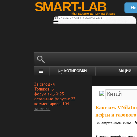
SMART-LAB
Но
Мы делаем деньги на бирже
РЕКЛАМА • CONFA.SMART-LAB.RU
КОТИРОВКИ
АКЦИИ
За сегодня
Топиков: 6
форум акций: 23
остальные форумы: 22
комментариев: 104
Блог им. VNikitin
за месяц
нефти и газового
|
V
03 августа 2026, 10:52
8 июля возобновились