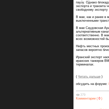
паузу. Однако блокад
экспорта и транзита 
свободному экспорту 
В мае, как и ранее в
выключенными трансп
В мае Саудовская Ар
альтернативным канал
соответственно. В ма
всех возможностей бы
Нефть местных произв
запасов вероятно бли
Иранский экспорт нао
иранских танкеров ВМ
терминалах.
(
Читать дальше
)
обсудить на форуме:
379
Комментарии (
0
)