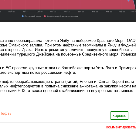
астично перенаправила потоки в Янбу на побережье Красного Моря, ОА
ежье Оманского залива. При этом нефтяные терминалы в Янбу и Фуджей
со стороны Ирака. Ирак стремится увеличить пропускную способность
авлении турецкого Джейхана на побережье Средиземного моря. Иранск
.
а и ЕС провели крупные атаки на балтийские порты Усть-Луга и Приморск
ило экспортный поток российской нефти.
е нефтеперерабатывающие страны (Китай, Япония и Южная Корея) вели
етлых нефтепродуктов в попытка снижение ажиотажа на закупку нефти н
венными НПЗ, а также ценовой стабилизации на внутренних топливных
Нефть
хорошо
комментироват