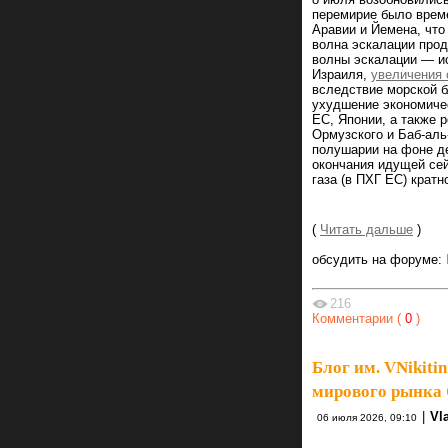
перемирие было врем
Аравии и Йемена, что
волна эскалации про
волны эскалации — и
Израиля,
увеличения 
вследствие морской б
ухудшение экономичес
ЕС, Японии, а также 
Ормузского и Баб-аль
полушарии на фоне д
окончания идущей сей
газа (в ПХГ ЕС) крат
(
Читать дальше
)
обсудить на форуме:
216
Комментарии (
0
)
Блог им. VNikitin
мирового рынка
|
Vl
06 июля 2026, 09:10