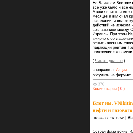
На Ближнем Востоке 
всё уже было и всё е
Атаки являются ежег
месяцев и включал кр
эскалации, и вялотек
действий не исчезла 
соглашение» между С
Израиль. При этом Из
«мирного соглашения
решить военным спос
падающий рейтинг Тра
положение экономики 
(
Читать дальше
)
спецраздел:
Акции
обсудить на форуме:
376
Комментарии (
0
)
Блог им. VNikitin
нефти и газового
|
Vl
02 июня 2026, 12:52
Острая фаза войны Из