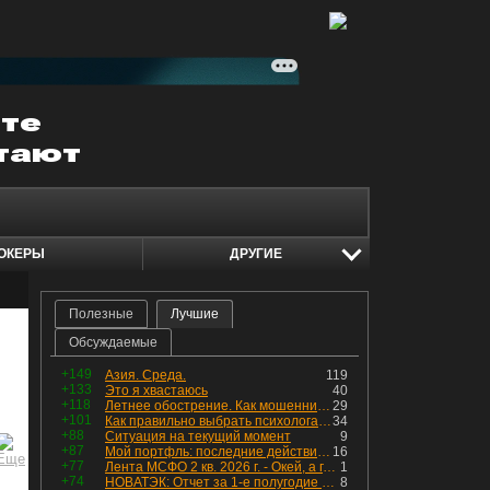
ОКЕРЫ
ДРУГИЕ
Полезные
Лучшие
Обсуждаемые
+149
Азия. Среда.
119
+133
Это я хвастаюсь
40
+118
Летнее обострение. Как мошенники пытаются подсунуть кнопку "БАБЛО" девушкам
29
+101
Как правильно выбрать психолога. Показания к лечению
34
+88
Ситуация на текущий момент
9
+87
Мой портфль: последние действия и текущая структура. Краткий комментарий по всем позициям
16
+77
Лента МСФО 2 кв. 2026 г. - Окей, а где прибыль?
1
+74
НОВАТЭК: Отчет за 1-е полугодие 2026 - прибыль продолжает падать, но лучшее впереди, если не прилетит
8