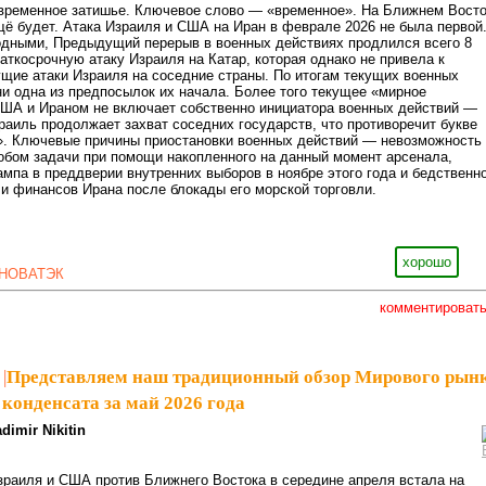
временное затишье. Ключевое слово — «временное». На Ближнем Вост
щё будет. Атака Израиля и США на Иран в феврале 2026 не была первой
одными, Предыдущий перерыв в военных действиях продлился всего 8
аткосрочную атаку Израиля на Катар, которая однако не привела к
ущие атаки Израиля на соседние страны. По итогам текущих военных
ни одна из предпосылок их начала. Более того текущее «мирное
ША и Ираном не включает собственно инициатора военных действий —
раиль продолжает захват соседних государств, что противоречит букве
». Ключевые причины приостановки военных действий — невозможность
обом задачи при помощи накопленного на данный момент арсенала,
мпа в преддверии внутренних выборов в ноябре этого года и бедственн
и финансов Ирана после блокады его морской торговли.
хорошо
НОВАТЭК
комментироват
|
Представляем наш традиционный обзор Мирового рын
 конденсата за май 2026 года
adimir Nikitin
раиля и США против Ближнего Востока в середине апреля встала на