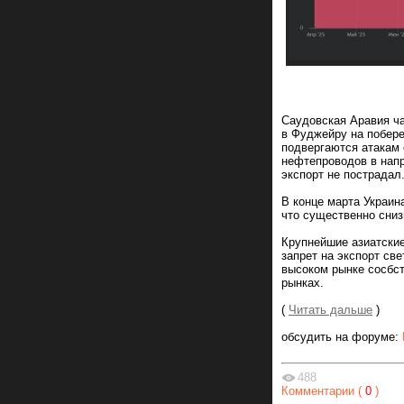
Саудовская Аравия ч
в Фуджейру на побер
подвергаются атакам 
нефтепроводов в напр
экспорт не пострадал
В конце марта Украин
что существенно сниз
Крупнейшие азиатски
запрет на экспорт св
высоком рынке сосбст
рынках.
(
Читать дальше
)
обсудить на форуме:
488
Комментарии (
0
)