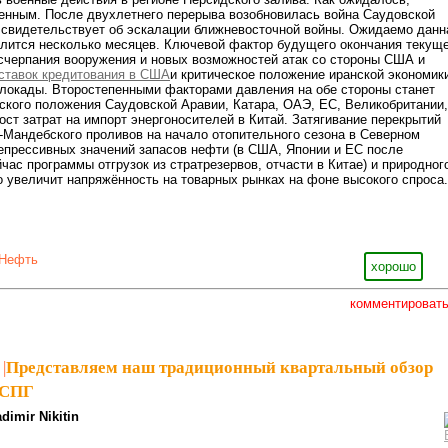
енным. После двухлетнего перерыва возобновилась война Саудовской
 свидетельствует об эскалации ближневосточной войны. Ожидаемо данн
длится несколько месяцев. Ключевой фактор будущего окончания текущ
счерпания вооружения и новых возможностей атак со стороны США и
ставок кредитования в США
и критическое положение иранской экономик
локады. Второстепенными факторами давления на обе стороны станет
кого положения Саудовской Аравии, Катара, ОАЭ, ЕС, Великобритании,
рост затрат на импорт энергоносителей в Китай. Затягивание перекрытий
-Мандебского проливов на начало отопительного сезона в Северном
епрессивных значений запасов нефти (в США, Японии и ЕС после
час программы отгрузок из стратрезервов, отчасти в Китае) и природног
но увеличит напряжённость на товарных рынках на фоне высокого спроса.
Нефть
хорошо
комментироват
|
Представляем наш традиционный квартальный обзор
 СПГ
adimir Nikitin