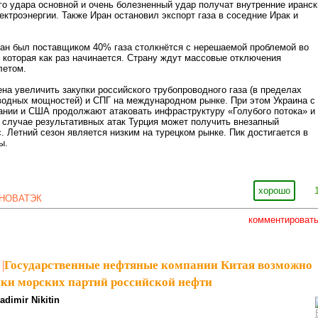
го удара основной и очень болезненный удар получат внутренние иранск
ектроэнергии. Также Иран остановил экспорт газа в соседние Ирак и
ран был поставщиком 40% газа столкнётся с нерешаемой проблемой во
 которая как раз начинается. Страну ждут массовые отключения
летом.
на увеличить закупки российского трубопроводного газа (в пределах
водных мощностей) и СПГ на международном рынке. При этом Украина с
нии и США продолжают атаковать инфраструктуру «Голубого потока» и
В случае результативных атак Турция может получить внезапный
с. Летний сезон является низким на турецком рынке. Пик достигается в
ы.
хорошо
НОВАТЭК
комментироват
|
Государственные нефтяные компании Китая возможно
пки морских партий российской нефти
adimir Nikitin