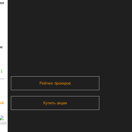
оке
.
ое
1
Рейтинг брокеров
ь
ка
Купить акции