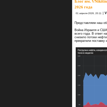
Блог им. VNikitin
2026 года
|
V
01 апреля 2026, 20:11
Представляем наш обз
Война Израиля и США
всего года.
В ответ н
снизило потоки нефти
прекратили поставку 