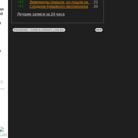
+64
Дивиденды пришли, но пошли не туда
22
+61
Синдром бумажного миллионера
20
ая
ей
Лучшие записи за 24 часа
и
РЕКЛАМА • CONFA.SMART-LAB.RU
о
0
ь