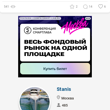
541
2
14
6
РЕКЛАМА • CONFA.SMART-LAB.RU
Stanis
Москва
485