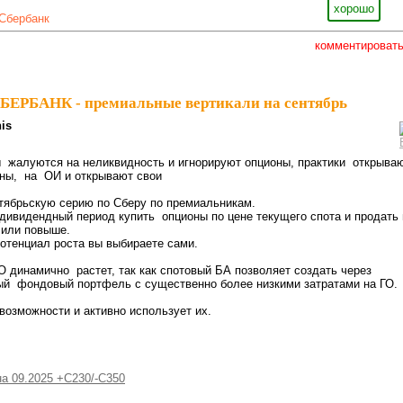
хорошо
Сбербанк
комментироват
БЕРБАНК - премиальные вертикали на сентябрь
is
ы жалуются на неликвидность и игнорируют опционы, практики открыва
каны, на ОИ и открывают свои
нтябрьскую серию по Сберу по премиальникам.
дивидендный период купить опционы по цене текущего спота и продать 
 или повыше.
потенциал роста вы выбираете сами.
 динамично растет, так как спотовый БА позволяет создать через
ый фондовый портфель с существенно более низкими затратами на ГО.
 возможности и активно использует их.
а 09.2025 +С230/-С350