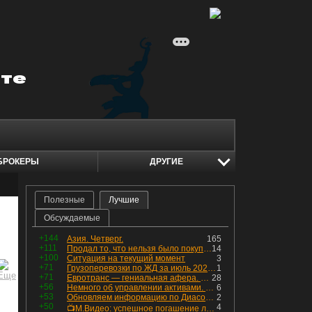
БРОКЕРЫ
ДРУГИЕ
Полезные
Лучшие
Обсуждаемые
+144
Азия. Четверг.
165
+111
Продал то, что нельзя было покупать. Изменения в портфеле
14
+100
Ситуация на текущий момент
3
+71
Грузоперевозки по ЖД за июль 2026 г. — четвёртый месяц подряд роста, чёрные металлы на уровне прошлого года, а каменный уголь в плюсе.
1
+71
Евротранс — гениальная афера. Собрал с инвесторов денег, выплатил дивидендов больше текущей капитализации и ушёл в дефолт
28
+56
Немного об управлении активами. Для заинтересованных
6
+53
Обновляем информацию по Диасофту: дивиденды и выкуп
2
+50
4
📺М.Видео: успешное погашение любимого флоатера