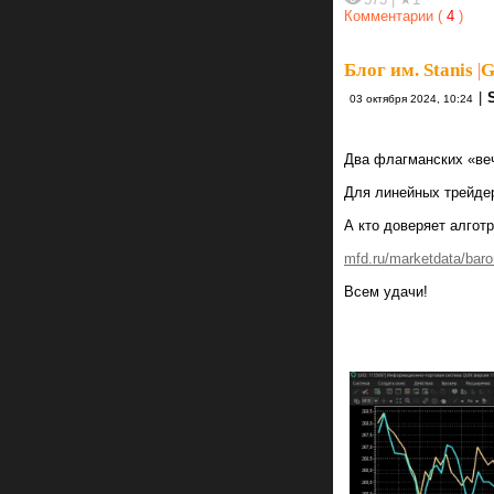
Комментарии (
4
)
Блог им. Stanis
|
G
|
03 октября 2024, 10:24
Два флагманских «веч
Для линейных трейдер
А кто доверяет алгот
mfd.ru/marketdata/baro
Всем удачи!