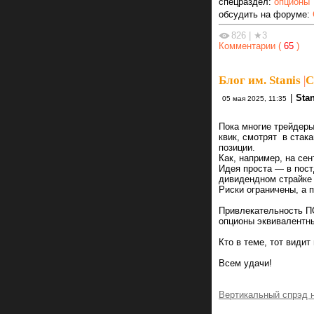
спецраздел:
опционы
обсудить на форуме:
826
|
★3
Комментарии (
65
)
Блог им. Stanis
|
С
|
Stan
05 мая 2025, 11:35
Пока многие трейдер
квик, смотрят в ста
позиции.
Как, например, на се
Идея проста — в пост
дивидендном страйке
Риски ограничены, а 
Привлекательность ПО
опционы эквивалентн
Кто в теме, тот видит
Всем удачи!
Вертикальный спрэд н