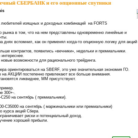
ечный СБЕРБАНК и его опционные спутники
nis
юбителей изящных и доходных комбинаций на FORTS
о рынка в том, что на нем представлены одновременно линейные и
нты.
а днях вспомнил, как он применял когда-то опционную логику для акций
льше контрактов, появились «вечники», недельки и премиальники.
 интереснее.
ь новые возможности для рационального трейдинга.
ера ориентироваться на SBERF, это уже значительная экономия ГО.
 на АКЦИИ постепенно привлекают все больше внимания.
тановятся ликвиднее, ММ присутствуют.
пример.
е 300+-.
С250 на сентябрь ( премиальники).
0-С35000 на сентябрь ( маржинальники или премиальники)
о курса акций Сбера.
граничивает риски и потенциальный доход.
учение хорошей прибыли.