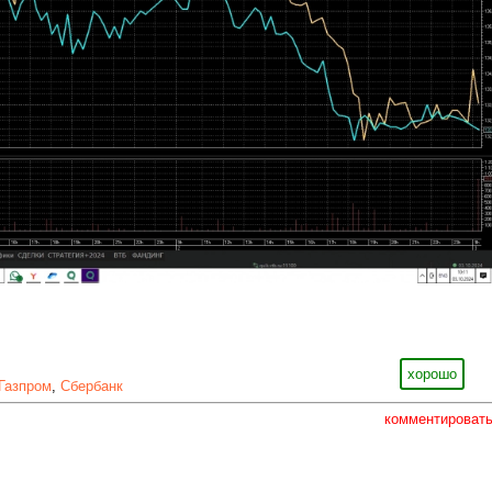
хорошо
Газпром
,
Сбербанк
комментироват