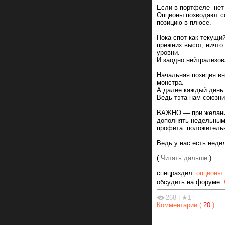
Если в портфеле нет 
Опционы позводяют со
позицию в плюсе.
Пока спот как текущи
прежних высот, ничто
уровни.
И заодно нейтрализов
Начальная позиция в
монстра.
А далее каждый день
Ведь тэта нам союзни
ВАЖНО — при желани
дополнять недельным
профита положительн
Ведь у нас есть неде
(
Читать дальше
)
спецраздел:
опционы
обсудить на форуме:
268
|
★1
Комментарии (
20
)