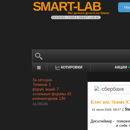
SMART-LAB
Но
Мы делаем деньги на бирже
РЕКЛАМА • CONFA.SMART-LAB.RU
КОТИРОВКИ
АКЦИИ
+
За сегодня
Топиков: 3
форум акций: 7
остальные форумы: 65
комментариев: 136
Блог им. Stanis
|
C
за месяц
|
St
21 июля 2026, 09:27
Дисклеймер - помож
и себе то