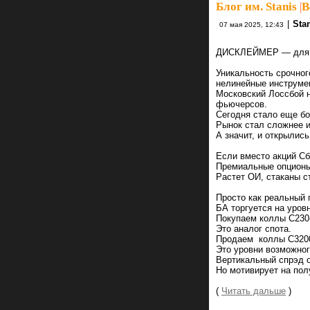
Блог им. Stanis
|
В
|
Sta
07 мая 2025, 12:43
ДИСКЛЕЙМЕР — для л
Уникальность срочног
нелинейные инструме
Московский Лоссбой н
фьючерсов.
Сегодня стало еще бо
Рынок стал сложнее и
А значит, и открылис
Если вместо акций Сб
Премиальные опционы
Растет ОИ, стаканы с
Просто как реальный 
БА торгуется на уровн
Покупаем коллы С230-
Это аналог спота.
Продаем коллы С3200
Это уровни возможног
Вертикальный спрэд о
Но мотивирует на пол
(
Читать дальше
)