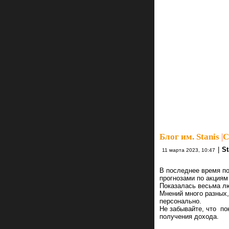
Блог им. Stanis
|
С
|
St
11 марта 2023, 10:47
В последнее время п
прогнозами по акциям
Показалась весьма лю
Мнений много разных
персонально.
Не забывайте, что по
получения дохода.