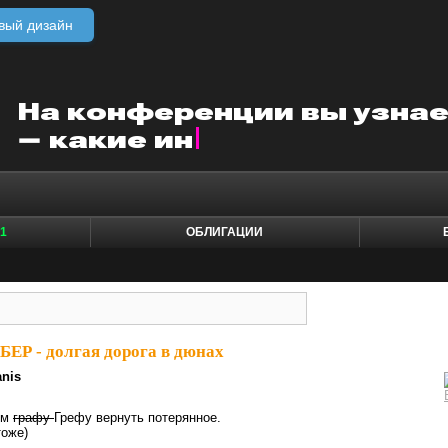
вый дизайн
1
ОБЛИГАЦИИ
БЕР - долгая дорога в дюнах
anis
ем
графу
Грефу вернуть потерянное.
же)