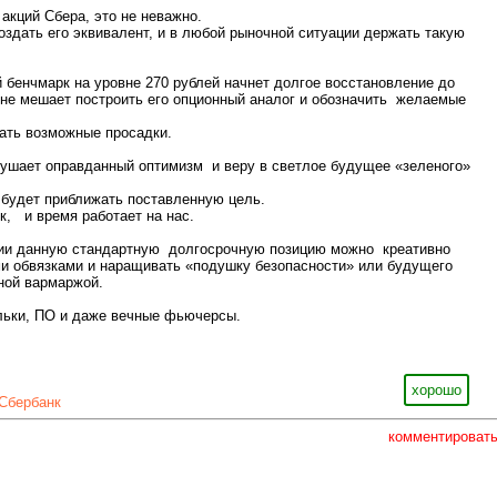
акций Сбера, это не неважно.
здать его эквивалент, и в любой рыночной ситуации держать такую
й бенчмарк на уровне 270 рублей начнет долгое восстановление до
 не мешает построить его опционный аналог и обозначить желаемые
ать возможные просадки.
нушает оправданный оптимизм и веру в светлое будущее «зеленого»
 будет приближать поставленную цель.
к, и время работает на нас.
и данную стандартную долгосрочную позицию можно креативно
и обвязками и наращивать «подушку безопасности» или будущего
ой вармаржой.
льки, ПО и даже вечные фьючерсы.
хорошо
Сбербанк
комментироват