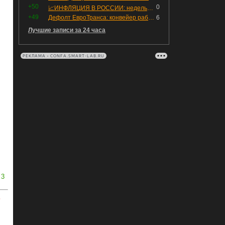
+50
0
📈ИНФЛЯЦИЯ В РОССИИ: недельная дефляция, но в годовом выражении рост 😢
+49
Дефолт ЕвроТранса: конвейер работает исправно
6
Лучшие записи за 24 часа
РЕКЛАМА • CONFA.SMART-LAB.RU
3
ь