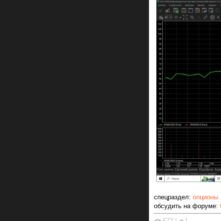
спецраздел:
опционы
обсудить на форуме:
573
|
★1