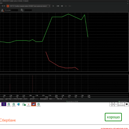
хорошо
Сбербанк
комментироват