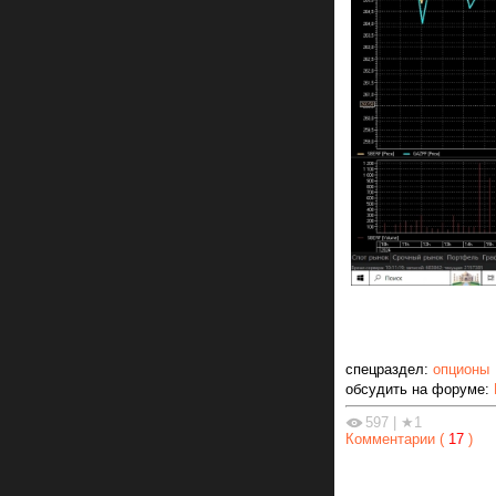
спецраздел:
опционы
обсудить на форуме:
597
|
★1
Комментарии (
17
)