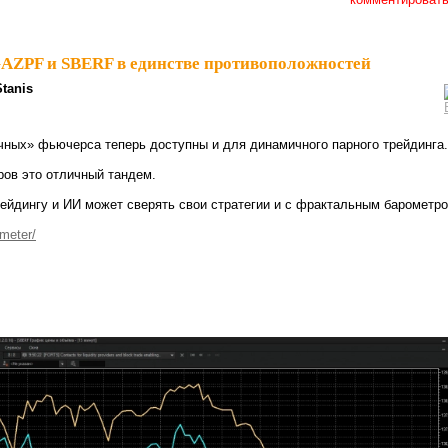
AZPF и SBERF в единстве противоположностей
Stanis
ных» фьючерса теперь доступны и для динамичного парного трейдинга.
ов это отличный тандем.
рейдингу и ИИ может сверять свои стратегии и с фрактальным барометро
meter/