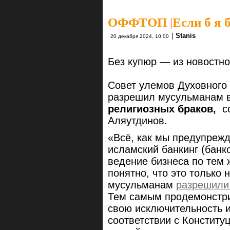
ОФФТОП
|
Если б я 
|
Stanis
20 декабря 2024, 10:00
Без купюр — из новостн
Совет улемов Духовного
разрешил мусульманам 
религиозных браков,
со
Аляутдинов.
«Всё, как мы предупрежда
исламский банкинг (банк
ведение бизнеса по тем 
понятно, что это только 
мусульманам
разрешили
Тем самым продемонстр
свою исключительность и
соответствии с Конститу