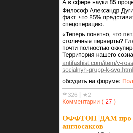
А в сфере науки 85 про
Философ Александр Дуги
факт, что 85% представи
спецоперацию.
«Теперь понятно, что пят
столичные перверты? Гла
почти полностью оккупир
Территория нашего созна
antifashist.com/item/v-ross
socialnyh-grupp-k-svo.htm
обсудить на форуме:
Пол
326
|
★2
Комментарии (
27
)
ОФФТОП
|
ДАМ про д
англосаксов