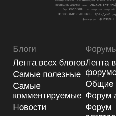
раскрытие ин
прогноз по акциям
путин
сбербанк
сбер
северсталь
смартлаб
сво
торговые сигналы
трейдинг
ук
фьючерсы
фьючерс ртс
Блоги
Форум
Лента всех блогов
Лента 
форум
Самые полезные
Общие
Самые
комментируемые
Форум 
Новости
Форум