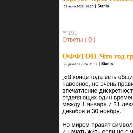
|
Stanis
01 июня 2026, 16:25
191
Ответы (
0
)
ОФФТОП
|
Что год г
|
Stanis
29 декабря 2024, 11:37
«В конце года есть общи
наверное, не очень прави
впечатление дискретност
отделяющих один временн
между 1 января и 31 дека
декабря и 30 ноября.
Но миром правят символы
и начать жить если не с 