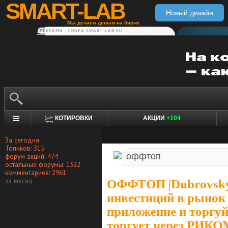
SMART-LAB
Новый дизайн
Мы делаем деньги на бирже
РЕКЛАМА • CONFA.SMART-LAB.RU
КОТИРОВКИ
АКЦИИ
+104
За сегодня
Топиков: 315
форум акций: 474
остальные форумы: 1322
комментариев: 2961
за месяц
ОФФТОП
|
Dubrovsk
инвестиций в рынок
приложение и торгуй
торгует через РИК