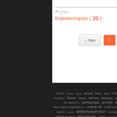
294
Комментарии (
20
)
← туда
1
eurusd
forex
imo
bitcoin
brent
cnyrub
gbpusd
банки
биткоин
брокеры
биржа
аэрофлот
в
дивиденды
доллар
д
гмк норникель
индекс мб
инфляция
инвестиции в недвижимость
мобильный пост
лукойл
мосбир
магнит
облигации
обзор рынка
опрос
опцио