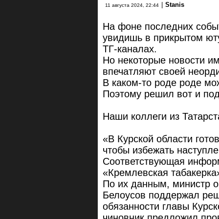
|
Stanis
11 августа 2024, 22:44
На фоне последних собы
увидишь в прикрытом юту
ТГ-каналах.
Но некоторые новости и
впечатляют своей неорд
В каком-то роде роде мо
Поэтому решил вот и под
Наши коллеги из Татарс
«В Курской области гото
чтобы избежать наступл
Соответствующая информ
«Кремлевская табакерка
По их данным, министр 
Белоусов поддержал ре
обязанности главы Курс
чиновник предложил пров