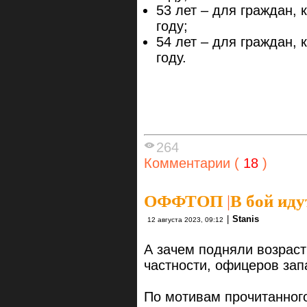
53 лет – для граждан, 
году;
54 лет – для граждан, 
году.
264
Комментарии (
18
)
ОФФТОП
|
В бой иду
|
Stanis
12 августа 2023, 09:12
А зачем подняли возраст
частности, офицеров зап
По мотивам прочитанног