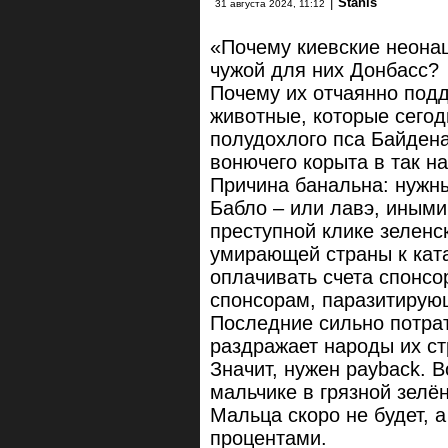
|
Stanis
31 августа 2024, 11:12
«Почему киевские неонац
чужой для них Донбасс?
Почему их отчаянно под
животные, которые сегод
полудохлого пса Байдена
вонючего корыта в так 
Причина банальна: нужны
Бабло – или лавэ, иным
преступной клике зеленс
умирающей страны к ката
оплачивать счета спонсо
спонсорам, паразитирую
Последние сильно потрат
раздражает народы их ст
Значит, нужен payback. 
мальчике в грязной зелё
Мальца скоро не будет, а
процентами.