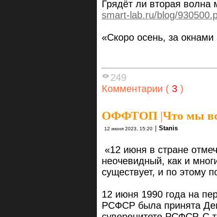
Грядёт ли вторая волна
smart-lab.ru/blog/930500.
«Скоро осень, за окнами а
249
Комментарии (
3
)
ОФФТОП
|
Что мы в
|
Stanis
12 июня 2023, 15:20
«12 июня в стране отмеч
неочевидный, как и многи
существует, и по этому 
12 июня 1990 года на пе
РСФСР была принята Дек
суверенитете РСФСР. С т