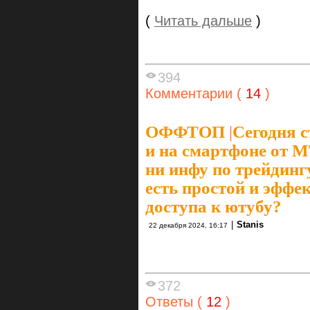
(
Читать дальше
)
394
Комментарии (
14
)
ОФФТОП
|
Сегодня с
и на смартфоне от М
ни инфу по трейдингу
есть простой и эффе
доступа к ютубу?
|
Stanis
22 декабря 2024, 16:17
372
Ответы (
12
)