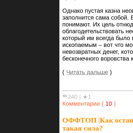
Однако пустая казна нео
заполнится сама собой. 
понимают. Их цель отнюд
облагодетельствовать не
который им всегда было 
ископаемым – вот что мо
невозвратных денег, кот
бесконечного воровства 
(
Читать дальше
)
240
|
★1
Комментарии (
10
)
ОФФТОП
|
Как остан
такая сила?