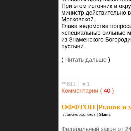
При этом источник в окр
министр действительно 
Московской.
Глава ведомства попрос
«специальные сильные м
из Знаменского Богороди
пустыни.
(
Читать дальше
)
611
|
★1
Комментарии (
40
)
ОФФТОП
|
Рынок и 
|
Stanis
12 августа 2023, 09:26
Федеральный закон от 2