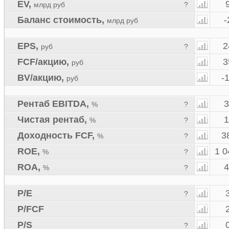
EV
,
млрд руб
?
Баланс стоимость
,
-
млрд руб
EPS
,
2
руб
?
FCF/акцию
,
3
руб
BV/акцию
,
-
руб
Рентаб EBITDA
,
3
%
?
Чистая рентаб
,
1
%
?
Доходность FCF
,
3
%
?
ROE
,
1 
%
?
ROA
,
4
%
?
P/E
?
P/FCF
P/S
?