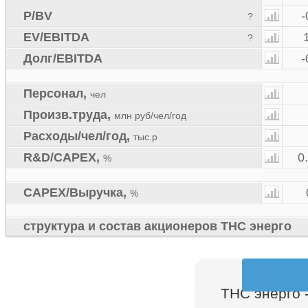
P/BV
-
?
EV/EBITDA
?
Долг/EBITDA
-
Персонал
,
чел
Произв.труда
,
млн руб/чел/год
Расходы/чел/год
,
тыс.р
R&D/CAPEX
,
0
%
CAPEX/Выручка
,
%
структура и состав акционеров ТНС энерго
ТНС энерго 