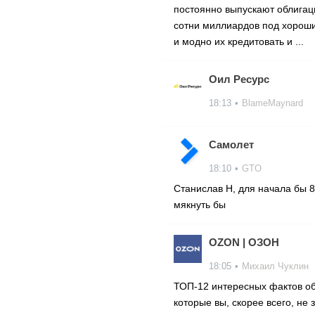
постоянно выпускают облигац
сотни миллиардов под хорош
и модно их кредитовать и ...
Оил Ресурс
18:13
•
BlameMaynard
Самолет
18:10
•
GTO
Станислав Н, для начала бы 
мякнуть бы
OZON | ОЗОН
18:05
•
Михаил Чуклин
ТОП-12 интересных фактов об
которые вы, скорее всего, не 