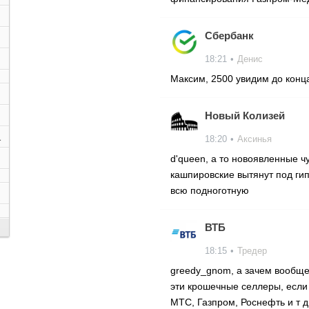
Сбербанк
18:21
•
Денис
Максим, 2500 увидим до конца
Новый Колизей
1
18:20
•
Аксинья
d'queen, а то новоявленные ч
кашпировские вытянут под ги
всю подноготную
ВТБ
18:15
•
Тредер
greedy_gnom, а зачем вообщ
эти крошечные селлеры, если 
МТС, Газпром, Роснефть и т д