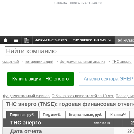
РЕКЛАМА • CONFA.SMART-LAB.RU
ФОРУМ ТНС ЭНЕРГО
ТНС ЭНЕРГО АНАЛИЗ
НАПИС
смартлаб
котировки акций
фундаментальный анализ
ТНС энерго
Купить акции ТНС энерго
Aнализ сектора ЭНЕ
Фундаментальный скринер
Таблица всех показателей за 10 лет
Последние
ТНС энерго (TNSE): годовая финансовая отче
Финаме
Годовые, руб.
Год, изм%
Квартальные, руб.
Кв, изм%
БКС Мир Инвестиций
ТНС энерго
2
smart-lab.ru
Дата отчета
29.