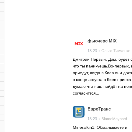
фьючерс MIX
18:23
•
Ольга Тимченко
Дмитрий Первый, Дим, будет 
что ты паникуешь.Во-первых, 
приедут, когда в Киев они дол
в конце августа в Киев приеха
думаю что наш пойдёт на поп
согласиттся...
ЕвроТранс
18:23
•
BlameMaynard
Mineralkin1, Обманываете и