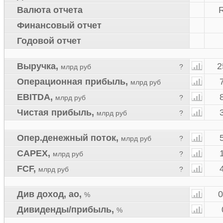
Валюта отчета
Финансовый отчет
Годовой отчет
Выручка
,
2
млрд руб
?
Операционная прибыль
,
млрд руб
EBITDA
,
млрд руб
?
Чистая прибыль
,
млрд руб
?
Опер.денежный поток
,
млрд руб
?
CAPEX
,
млрд руб
?
FCF
,
млрд руб
?
Див доход, ао
,
0
%
Дивиденды/прибыль
,
%