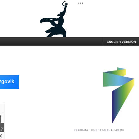
ENGLISH VERSION
zgovik
?
РЕКЛАМА • CONFA.SMART-LAB.RU
26