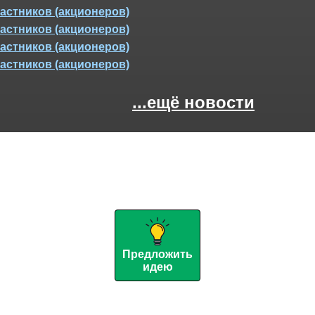
астников (акционеров)
астников (акционеров)
астников (акционеров)
астников (акционеров)
...ещё новости
Предложить
идею