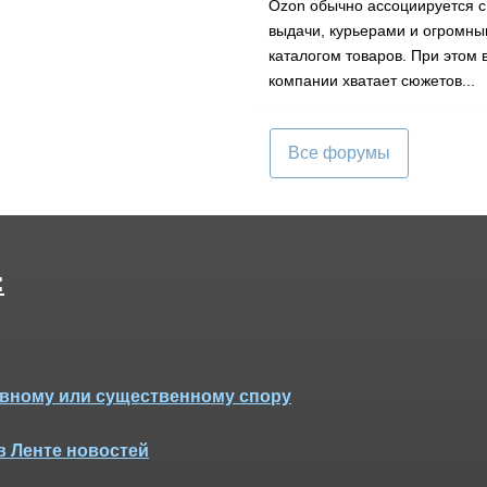
Ozon обычно ассоциируется с
выдачи, курьерами и огромн
каталогом товаров. При этом 
компании хватает сюжетов...
Все форумы
:
тивному или существенному спору
в Ленте новостей