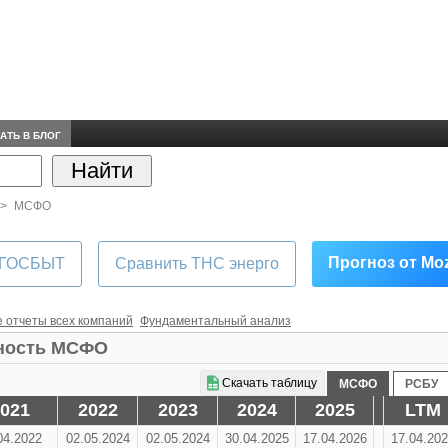
АТЬ В БЛОГ
МСФО
Прогноз от Mo
РГОСБЫТ
Сравнить ТНС энерго
 отчеты всех компаний
Фундаментальный анализ
тность МСФО
Скачать таблицу
МСФО
РСБУ
021
2022
2023
2024
2025
LTM
04.2022
02.05.2024
02.05.2024
30.04.2025
17.04.2026
17.04.20