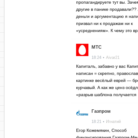
пропагандируете тут вы. Заче
другие в панике продавали?? 
деньги и аргументацию я нап
призвал ни к продажам ни к
«усреднениям». К чему это вра
МТС
18:24
•
Aivar21
Капиталъ, забавно у вас Капи
написан = скрепно, православ
картинке весёлый еврей — бр
курчавый. А как же ценз осёдл
«разрыв шаблона получается
Газпром
18:21
•
Игнатий
Егор Кожемякин, Способ
финансирования Газпром-Ме