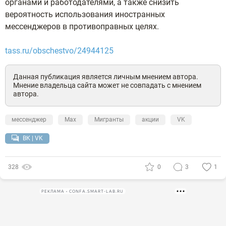
органами и работодателями, а также снизить
вероятность использования иностранных
мессенджеров в противоправных целях.
tass.ru/obschestvo/24944125
Данная публикация является личным мнением автора.
Мнение владельца сайта может не совпадать с мнением
автора.
мессенджер
Max
Мигранты
акции
VK
ВК | VK
328
0
3
1
РЕКЛАМА • CONFA.SMART-LAB.RU