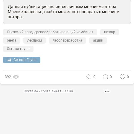
Данная публикация является личным мнением автора.
Мнение владельца сайта может не совпадать с мнением
автора.
Онежский лесодеревообрабатывающий комбинат
пожар
онега
леспром
лесопереработка
акции
Сегежа групп
Сегежа Групп
392
0
0
0
РЕКЛАМА • CONFA.SMART-LAB.RU