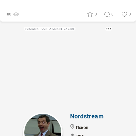
180
0
0
0
РЕКЛАМА • CONFA.SMART-LAB.RU
Nordstream
Псков