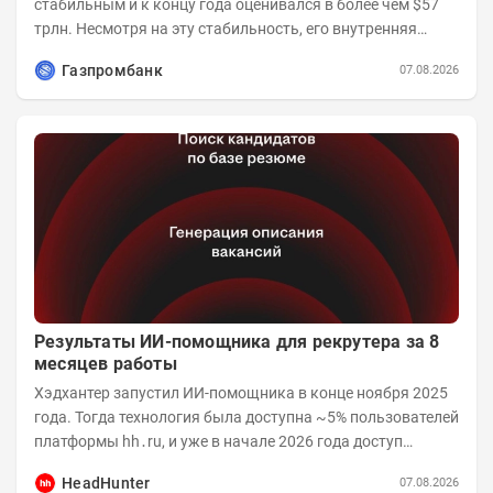
стабильным и к концу года оценивался в более чем $57
трлн. Несмотря на эту стабильность, его внутренняя
структура заметно изменилась. Сейчас рост CSI...
Газпромбанк
07.08.2026
Результаты ИИ-помощника для рекрутера за 8
месяцев работы
Хэдхантер запустил ИИ-помощника в конце ноября 2025
года. Тогда технология была доступна ~5% пользователей
платформы hh․ru, и уже в начале 2026 года доступ
получили практически все работодатели....
HeadHunter
07.08.2026