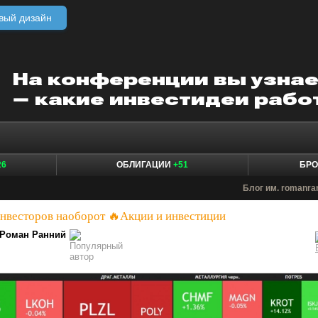
вый дизайн
26
ОБЛИГАЦИИ
+51
БР
Блог им. romanra
инвесторов наоборот 🔥Акции и инвестиции
Роман Ранний