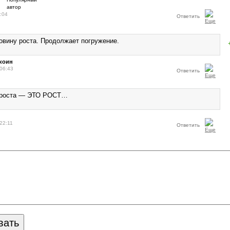
:04
Ответить
овину роста. Продолжает погружение.
коин
06:43
Ответить
 роста — ЭТО РОСТ…
22:11
Ответить