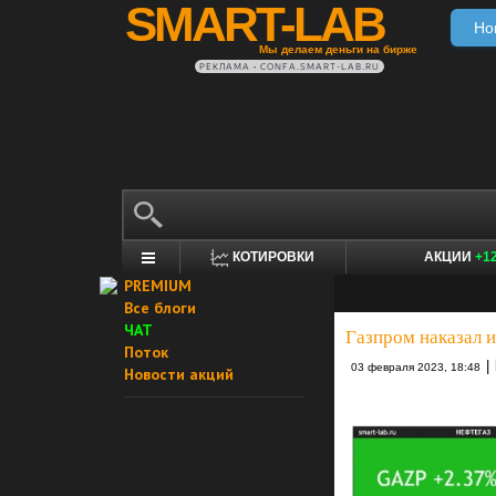
SMART-LAB
Но
Мы делаем деньги на бирже
РЕКЛАМА • CONFA.SMART-LAB.RU
КОТИРОВКИ
АКЦИИ
+1
PREMIUM
Все блоги
ЧАТ
Газпром наказал 
Поток
|
03 февраля 2023, 18:48
Новости акций