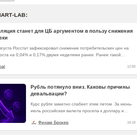
MART-LAB:
ляция станет для ЦБ аргументом в пользу снижения
вки
вгуста Росстат зафиксировал снижение потребительских цен на
оста на 0,04% и 0,17% двумя неделями ранее. Ранее такой...
bal
12:50
Рубль потянуло вниз. Каковы причины
девальвации?
Курс рубля заметно слабеет этим летом. За июнь-
июль российская валюта просела к доллару и
юаню примерно на 11,5%. В августе тенденция
Финам Брокер
16:19
на...