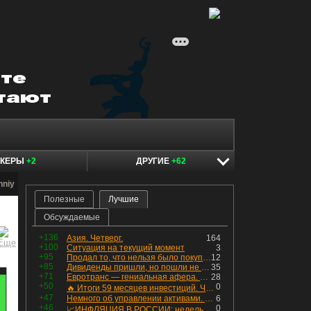
ОКЕРЫ
+2
ДРУГИЕ
+62
nniy
Полезные
Лучшие
Обсуждаемые
+136
Азия. Четверг.
164
+100
Ситуация на текущий момент
3
+95
Продал то, что нельзя было покупать. Изменения в портфеле
12
+85
Дивиденды пришли, но пошли не туда
35
+71
Евротранс — гениальная афера. Собрал с инвесторов денег, выплатил дивидендов больше текущей капитализации и ушёл в дефолт
28
+50
0
🔥 Итоги 59 месяцев инвестиций. Что произошло с портфелем и мои дальнейшие действия. Капитал – ₽2,364 млн
+47
Немного об управлении активами. Для заинтересованных
6
+46
0
📈ИНФЛЯЦИЯ В РОССИИ: недельная дефляция, но в годовом выражении рост 😢