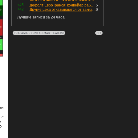
+45
Дефолт ЕвроТранса: конвейер работает исправно
5
+42
Другие цеха отказываются от таких деталей — а мы построили на них производство с оборотом 70 млн
6
Лучшие записи за 24 часа
РЕКЛАМА • CONFA.SMART-LAB.RU
ки
 с
м
о