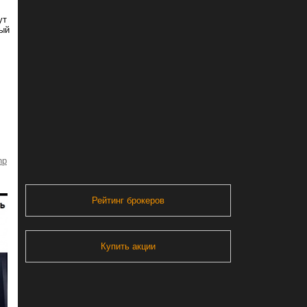
ут
вый
hp
Рейтинг брокеров
Купить акции