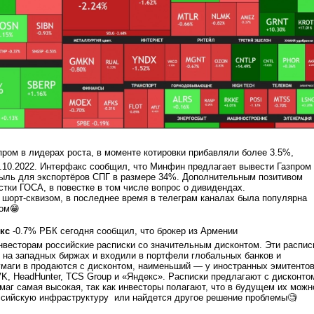
ром в лидерах роста, в моменте котировки прибавляли более 3.5%,
.10.2022. Интерфакс сообщил, что Минфин предлагает вывести Газпром
быль для экспортёров СПГ в размере 34%. Дополнительным позитивом
стки ГОСА, в повестке в том числе вопрос о дивидендах.
 шорт-сквизом, в последнее время в телеграм каналах была популярна
ром😁
кс
-0.7% РБК сегодня сообщил, что брокер из Армении
нвесторам российские расписки со значительным дисконтом. Эти распис
 на западных биржах и входили в портфели глобальных банков и
маги в продаются с дисконтом, наименьший — у иностранных эмитентов
K, HeadHunter, TCS Group и «Яндекс». Расписки предлагают с дисконто
маг самая высокая, так как инвесторы полагают, что в будущем их можн
оссийскую инфраструктуру или найдется другое решение проблемы🧐