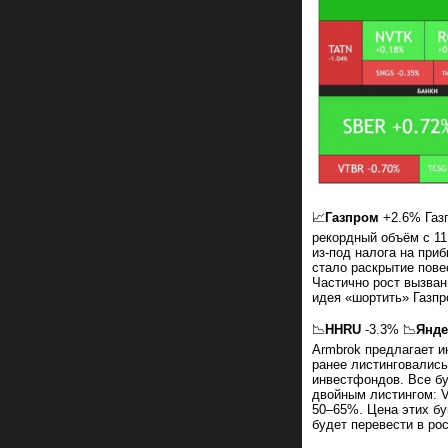
📈
Газпром
+2.6% Газп
рекордный объём с 11
из-под налога на при
стало раскрытие пове
Частично рост вызван
идея «шортить» Газп
📉
HHRU
-3.3% 📉
Янде
Armbrok предлагает и
ранее листинговались
инвестфондов. Все бу
двойным листингом: V
50–65%. Цена этих бу
будет перевести в р