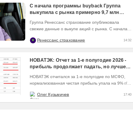
С начала программы buyback Группа
выкупила с рынка примерно 9,7 млн
акций RENI
Группа Ренессанс страхование опубликовала
свежие данные о выкупе акций с рынка. C начала
программы buyback в июне 2026 года Группа
Ренессанс страхование
14:32
выкупила с...
НОВАТЭК: Отчет за 1-е полугодие 2026 -
прибыль продолжает падать, но лучшее
впереди, если не прилетит
НОВАТЭК отчитался за 1-е полугодие по МСФО,
нормализованная чистая прибыль упала на 9% г/г
Пресс релизы максимально...
Олег Кузьмичев
17:40