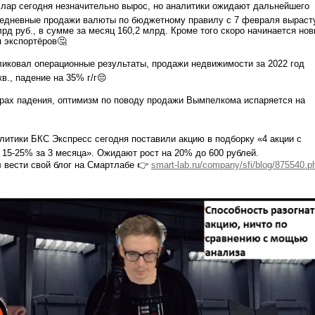
ар сегодня незначительно вырос, но аналитики ожидают дальнейшего
жедневные продажи валюты по бюджетному правилу с 7 февраля выраст
лрд руб., в сумме за месяц 160,2 млрд. Кроме того скоро начинается но
 экспортёров🤔
иковал операционные результаты, продажи недвижимости за 2022 год
кв., падение на 35% г/г😔
рах падения, оптимизм по поводу продажи Вымпелкома испаряется на
литики БКС Экспресс сегодня поставили акцию в подборку «4 акции с
 15-25% за 3 месяца». Ожидают рост на 20% до 600 рублей.
л вести свой блог на Смартлабе 👉
smart-lab.ru/company/sfi/blog/875540.p