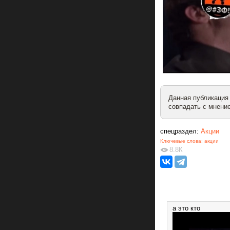
Данная публикация
совпадать с мнение
спецраздел:
Акции
Ключевые слова:
акции
8.8К
а это кто