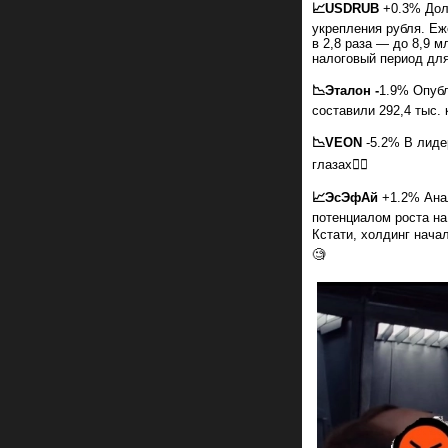
📈
USDRUB
+0.3% Долл
укрепления рубля. Е
в 2,8 раза — до 8,9 м
налоговый период для
📉Эталон -
1.9% Опубл
составили 292,4 тыс. 
📉
VEON
-5.2% В лиде
глазах🤷‍♂️
📈ЭсЭфАй
+1.2% Ана
потенциалом роста на
Кстати, холдинг нача
🧐