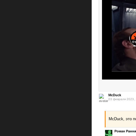
McDuck
03 февраля 2023, 
McDuck, это 
Роман Ранн