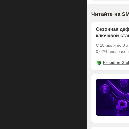
Читайте на S
Сезонная деф
ключевой ста
С 28 июля по 3 а
0,02% после их р
Freedom Glo