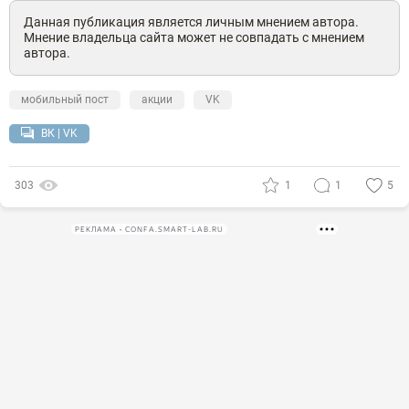
Данная публикация является личным мнением автора.
Мнение владельца сайта может не совпадать с мнением
автора.
мобильный пост
акции
VK
ВК | VK
303
1
1
5
РЕКЛАМА • CONFA.SMART-LAB.RU