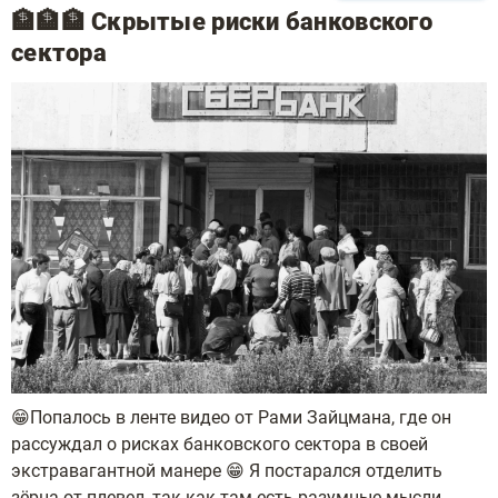
🏦🏦🏦 Скрытые риски банковского
сектора
😁Попалось в ленте видео от Рами Зайцмана, где он
рассуждал о рисках банковского сектора в своей
экстравагантной манере 😁 Я постарался отделить
зёрна от плевел, так как там есть разумные мысли.