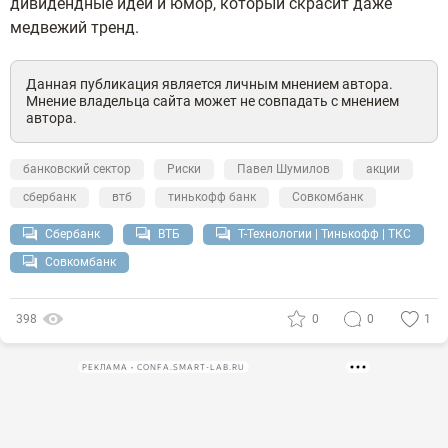
дивидендные идеи и юмор, который скрасит даже
медвежий тренд.
Данная публикация является личным мнением автора.
Мнение владельца сайта может не совпадать с мнением
автора.
банковский сектор
Риски
Павел Шумилов
акции
сбербанк
втб
тинькофф банк
Совкомбанк
Сбербанк
ВТБ
Т-Технологии | Тинькофф | ТКС
Совкомбанк
398
0
0
1
РЕКЛАМА • CONFA.SMART-LAB.RU