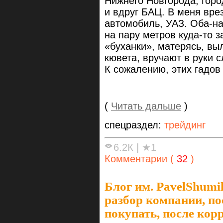
Нижнего Новгорода, горо
и вдруг БАЦ. В меня вре
автомобиль, УАЗ. Оба-на
на пару метров куда-то з
«буханки», матерясь, вы
кювета, вручают в руки 
К сожалению, этих гадов 
(
Читать дальше
)
спецраздел:
трейдинг
6.2К
|
★1
Комментарии (
32
)
Блог им. PavelShumi
разбор компании, по
покупать, после кор