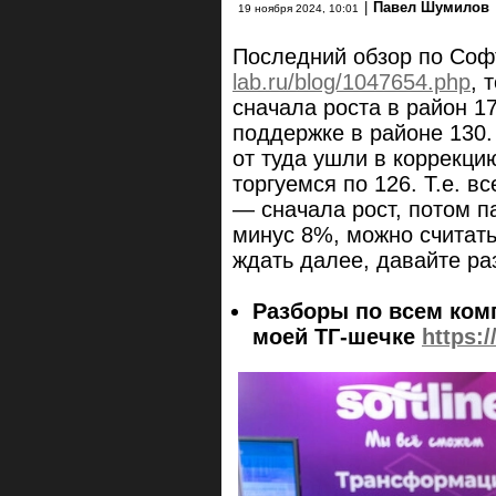
|
Павел Шумилов
19 ноября 2024, 10:01
Последний обзор по Соф
lab.ru/blog/1047654.php
, 
сначала роста в район 17
поддержке в районе 130. 
от туда ушли в коррекцию
торгуемся по 126. Т.е. 
— сначала рост, потом п
минус 8%, можно считать,
ждать далее, давайте ра
Разборы по всем комп
моей ТГ-шечке
https: