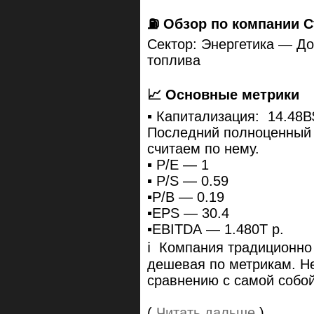
⛽️ Обзор по компании 
Сектор: Энергетика — До
топлива
📈 Основные метрики
▪️ Капитализация: 14.48B
Последний полноценный о
считаем по нему.
▪️ P/E — 1
▪️ P/S — 0.59
▪️P/B — 0.19
▪️EPS — 30.4
▪️EBITDA — 1.480T р.
ℹ️ Компания традиционно 
дешевая по метрикам. Не
сравнению с самой собой
(
Читать дальше
)