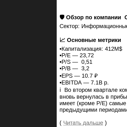
🛡 Обзор по компании
Сектор: Информационные
📈 Основные метрики
▪️Капитализация: 412M$
▪️P/E — 23,72
▪️P/S — 0,51
▪️P/B — 3,2
▪️EPS — 10.7 ₽
▪️EBITDA — 7.1B р.
ℹ️ Во втором квартале ко
вновь вернулась в прибы
имеет (кроме P/E) самые
предыдущими периодами
(
Читать дальше
)