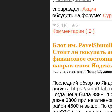
спецраздел:
Акции
обсудить на форуме:
Сур
3.1К
|
★2
Комментарии (
0
)
Блог им. PavelShumi
Стоит ли покупать а
финансовое состояни
направления Яндекса
|
Павел Шумило
24 сентября 2024, 12:02
Последний обзор по Янд
августа
https://smart-lab.
Тогда цена была 3888, я
даже 3300 при негативно
район 4600 и выше. По ф
на 3300 не пошли и посл