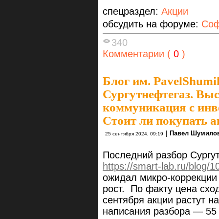
спецраздел:
Акции
обсудить на форуме:
Соф
340
Комментарии (
0
)
Блог им. PavelShumi
Сургутнефтегаз. Выс
коммуникация с инв
Стоит ли покупать а
|
Павел Шумило
25 сентября 2024, 09:19
Последний разбор Сургут
https://smart-lab.ru/blog/
ожидал микро-коррекции 
рост. По факту цена сход
сентября акции растут н
написания разбора — 55 