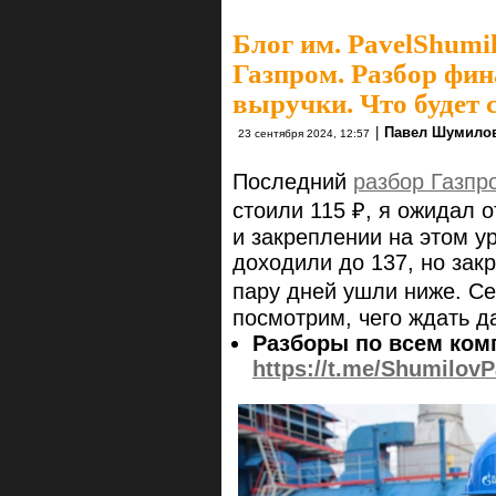
Блог им. PavelShumi
Газпром. Разбор фин
выручки. Что будет 
|
Павел Шумило
23 сентября 2024, 12:57
Последний
разбор Газпр
стоили 115 ₽, я ожидал о
и закреплении на этом у
доходили до 137, но зак
пару дней ушли ниже. Се
посмотрим, чего ждать д
Разборы по всем ком
https://t.me/ShumilovP