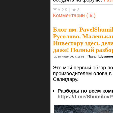
5.2К
|
★2
Комментарии (
6
)
Блог им. PavelShumi
Русолово. Маленькая
Инвестору здесь дела
даже! Полный разбо
|
Павел Шумило
20 сентября 2024, 16:53
Это мой первый обзор по
производителем олова в
Селигдару.
Разборы по всем ком
https://t.me/ShumilovP