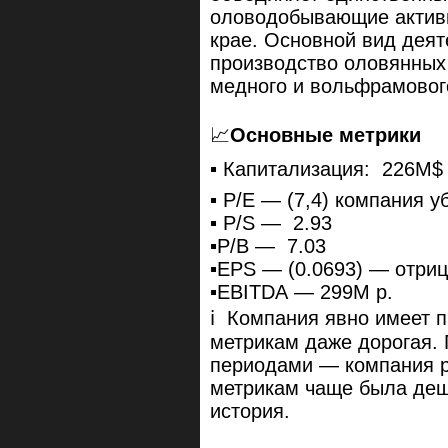
оловодобывающие актив
крае. Основной вид деят
производство оловянных 
медного и вольфрамовог
📈
Основные метрики
▪️ Капитализация: 226M$ 
▪️ P/E — (7,4) компания 
▪️ P/S — 2.93
▪️P/B — 7.03
▪️EPS — (0.0693) — отри
▪️EBITDA — 299M р.
ℹ️ Компания явно имеет 
метрикам даже дорогая.
периодами — компания р
метрикам чаще была деш
история.