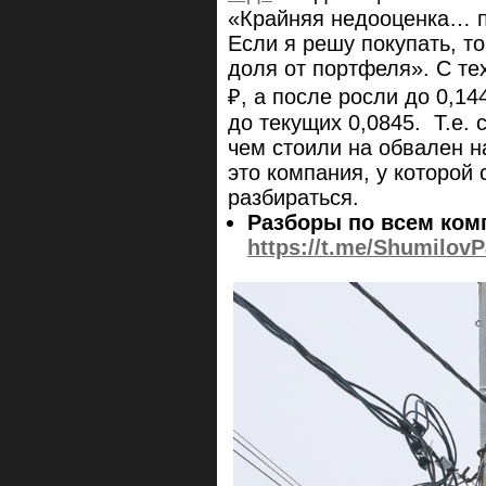
«Крайняя недооценка… п
Если я решу покупать, т
доля от портфеля». С те
₽, а после росли до 0,14
до текущих 0,0845. Т.е.
чем стоили на обвален н
это компания, у которой 
разбираться.
Разборы по всем ком
https://t.me/ShumilovP