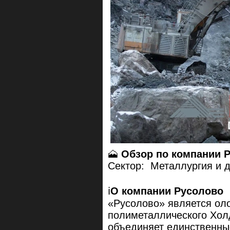
🗻
Обзор по компании 
Сектор: Металлургия и
ℹ️
О компании Русолово
«Русолово» является ол
полиметаллического Хол
объединяет единственны