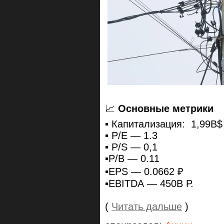
📈
Основные метрики
▪️ Капитализация: 1,99B$
▪️ P/E — 1.3
▪️ P/S — 0,1
▪️P/B — 0.11
▪️EPS — 0.0662 ₽
▪️EBITDA — 450B Р.
(
Читать дальше
)