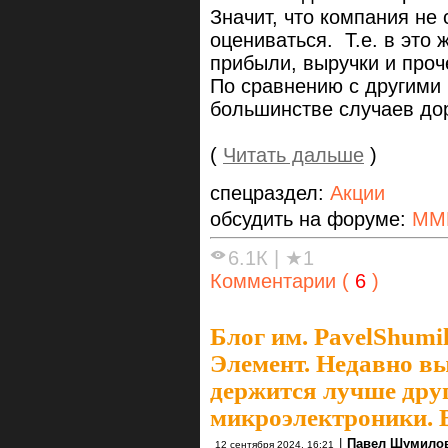
Значит, что компания не
оцениваться. Т.е. в это
прибыли, выручки и проч
По сравнению с другими
большинстве случаев дор
(
Читать дальше
)
спецраздел:
Акции
обсудить на форуме:
ММ
6.1К
|
★1
Комментарии (
6
)
Блог им. PavelShumi
Элемент. Недавно в
держится лучше друг
микроэлектроники. 
|
Павел Шумило
12 сентября 2024, 16:21