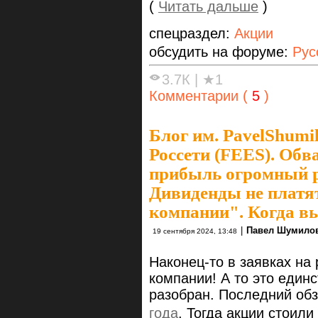
(
Читать дальше
)
спецраздел:
Акции
обсудить на форуме:
Рус
3.7К
|
★1
Комментарии (
5
)
Блог им. PavelShumi
Россети (FEES). Обв
прибыль огромный ро
Дивиденды не платя
компании". Когда вы
|
Павел Шумило
19 сентября 2024, 13:48
Наконец-то в заявках на
компании! А то это един
разобран. Последний об
года
. Тогда акции стоили