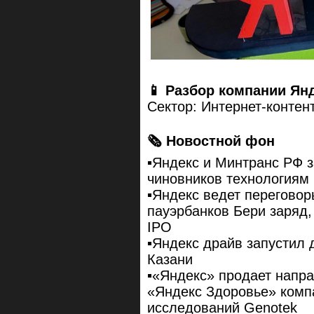
📱 Разбор компании Янд
Сектор: Интернет-контент
🗞 Новостной фон
▪️Яндекс и Минтранс РФ 
чиновников технологиям
▪️Яндекс ведет перегово
пауэрбанков Бери заряд,
IPO
▪️Яндекс драйв запустил
Казани
▪️«Яндекс» продает нап
«Яндекс Здоровье» компа
исследований Genotek