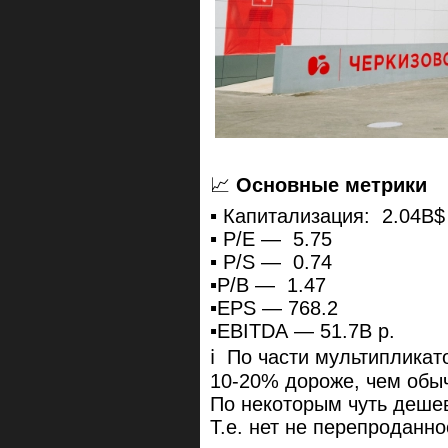
📈
Основные метрики
▪️ Капитализация: 2.04B$
▪️ P/E — 5.75
▪️ P/S — 0.74
▪️P/B — 1.47
▪️EPS — 768.2
▪️EBITDA — 51.7B р.
ℹ️ По части мультиплика
10-20% дороже, чем обы
По некоторым чуть деше
Т.е. нет не перепроданно