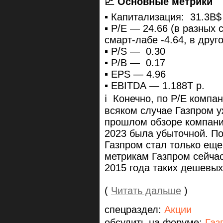
📈 Основные метрики
▪️ Капитализация: 31.3B$
▪️ P/E — 24.66 (в разных
смарт-лабе -4.64, в друг
▪️ P/S — 0.30
▪️ P/B — 0.17
▪️ EPS — 4.96
▪️ EBITDA — 1.188T р.
ℹ️ Конечно, по P/E компа
всяком случае Газпром у
прошлом обзоре компания
2023 была убыточной. П
Газпром стал только ещ
метрикам Газпром сейчас
2015 года таких дешевых
(
Читать дальше
)
спецраздел:
Акции
обсудить на форуме:
Газ