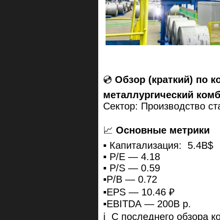
💿
Обзор (краткий) по 
металлургический ком
Сектор: Производство ст
📈
Основные метрики
▪️ Капитализация: 5.4B$
▪️ P/E — 4.18
▪️ P/S — 0.59
▪️P/B — 0.72
▪️EPS — 10.46 ₽
▪️EBITDA — 200B р.
ℹ️ С последнего обзора 