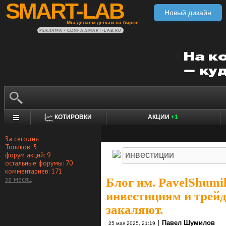
SMART-LAB
Новый дизайн
Мы делаем деньги на бирже
РЕКЛАМА • CONFA.SMART-LAB.RU
КОТИРОВКИ
АКЦИИ
+1
За сегодня
Топиков: 5
форум акций: 9
остальные форумы: 70
комментариев: 171
за месяц
Блог им. PavelShumi
инвестициям и трейд
закаляют.
|
Павел Шумилов
25 мая 2025, 21:19