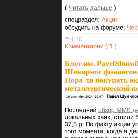
(
Читать дальше
)
спецраздел:
Акции
обсудить на форуме:
Чер
4.7К
Комментарии (
1
)
Блог им. PavelShumi
Шикарное финансово
Пора ли покупать а
металлургический к
|
Павел Шумило
16 сентября 2024, 19:07
Последний
обзор ММК д
локальных хаях, стоили 5
37,5 р. По факту акции уп
того момента, когда я де