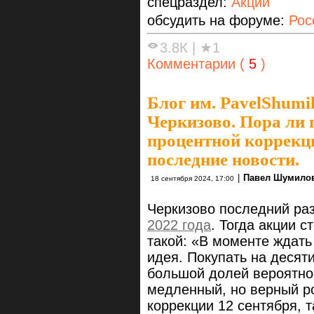
спецраздел:
Акции
обсудить на форуме:
Рос
3.8К
|
★1
Комментарии (
5
)
Блог им. PavelShumi
Черкизово. Пора ли 
процентной коррекц
последние новости.
|
Павел Шумило
18 сентября 2024, 17:00
Черкизово последний раз
2022 года
. Тогда акции с
такой: «В моменте ждать
идея. Покупать на десяти
большой долей вероятно
медленный, но верный ро
коррекции 12 сентября, т