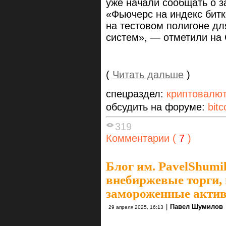
уже начали сообщать о з
«Фьючерс на индекс битк
на тестовом полигоне дл
систем», — отметили на
(
Читать дальше
)
спецраздел:
криптовалю
обсудить на форуме:
bitc
319
Комментарии (
7
)
Блог им. PavelShumi
внебиржевые торги,
замороженные акти
|
Павел Шумилов
29 апреля 2025, 16:13