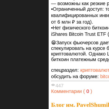
— возможны как резкие р
▪️Ограниченный доступ: т
квалифицированных инве
от 6 млн ₽ за год).
▪️Нет физического битко
iShares Bitcoin Trust ETF
😁Запуск фьючерсов дае
спекулировать на курсе 
криптовалютой. Однако 
биткоин платежным сред
спецраздел:
криптовалю
обсудить на форуме:
bitc
447
Комментарии (
0
)
Блог им. PavelShumi