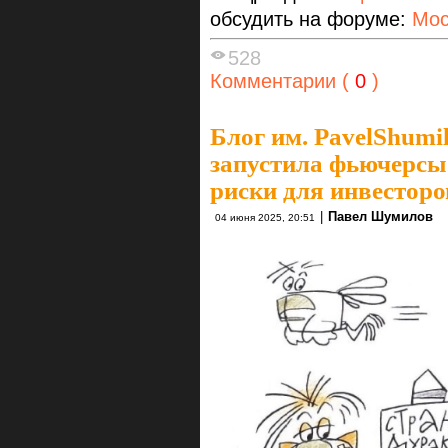
обсудить на форуме:
Мос
528
Комментарии (
0
)
Блог им. PavelShumi
запустила фьючерсы
риски для инвесторо
|
Павел Шумилов
04 июня 2025, 20:51