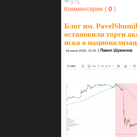
375
Комментарии (
0
)
Блог им. PavelShumi
остановили торги а
иска о национализа
|
Павел Шумилов
04 июля 2025, 15:20