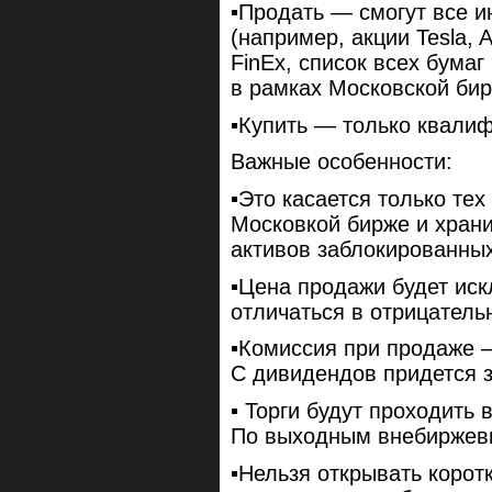
▪️Продать — смогут все 
(например, акции Tesla, 
FinEx, список всех бума
в рамках Московской бир
▪️Купить — только квали
Важные особенности:
▪️Это касается только тех
Московкой бирже и храни
активов заблокированны
▪️Цена продажи будет ис
отличаться в отрицатель
▪️Комиссия при продаже 
С дивидендов придется з
▪️ Торги будут проходить 
По выходным внебиржевы
▪️Нельзя открывать корот