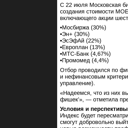
С 22 июля Московская би
создания стоимости MOEX 
включающего акции шест
▪️Мосбиржа (30%)
▪️Эн+ (30%)
▪️ЭсЭфАй (22%)
▪️Европлан (13%)
▪️МТС-Банк (4,67%)
▪️Промомед (4,4%)
Отбор проводился по фин
и нефинансовым критери
управление).
«Надеемся, что из них в
фишек'», — отметила пр
Условия и перспективы
Индекс будет пересматри
смогут добровольно выйт