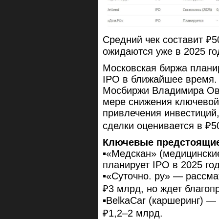
Средний чек составит ₽
ожидаются уже в 2025 го
Московская биржа планир
IPO в ближайшее время.
Мосбиржи Владимира Овч
мере снижения ключевой 
привлечения инвестиций
сделки оценивается в ₽5
Ключевые предстоящие
▪️«Медскан» (медицински
планирует IPO в 2025 го
▪️«Суточно. ру» — рассм
₽3 млрд, но ждет благоп
▪️BelkaCar (каршеринг) —
₽1,2–2 млрд.