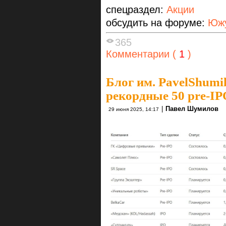
спецраздел:
Акции
обсудить на форуме:
Южу
365
Комментарии (
1
)
Блог им. PavelShumi
рекордные 50 pre-IP
|
Павел Шумилов
29 июня 2025, 14:17