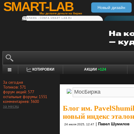
SMART-LAB
Новый дизайн
Мы делаем деньги на бирже
РЕКЛАМА • CONFA.SMART-LAB.RU
КОТИРОВКИ
АКЦИИ
+124
За сегодня
Топиков: 371
форум акций: 577
остальные форумы: 1551
комментариев: 3600
за месяц
Блог им. PavelShumi
новый индекс этало
|
Павел Шумилов
24 июля 2025, 12:47