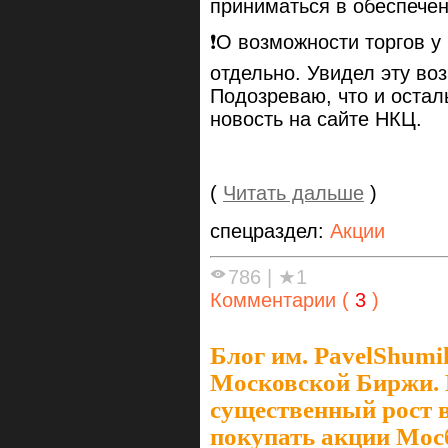
приниматься в обеспече
❗️О возможности торгов у
отдельно. Увидел эту во
Подозреваю, что и остал
новость на сайте НКЦ.
(
Читать дальше
)
спецраздел:
Акции
786
|
★1
Комментарии (
3
)
Блог им. PavelShumi
Московской Биржи. 
существенный рост в
покупать акции Мо