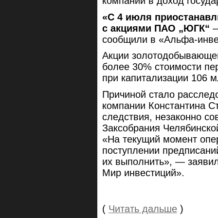
компании в доход госуда
«С 4 июля приостанав
с акциями ПАО „ЮГК“
—
сообщили в «Альфа-инве
Акции золотодобывающей
более 30% стоимости пер
при капитализации 106 м
Причиной стало расслед
компании Константина Ст
следствия, незаконно с
Заксобрания Челябинско
«На текущий момент опе
поступлении предписани
их выполнить», — заяви
Мир инвестиций».
(
Читать дальше
)