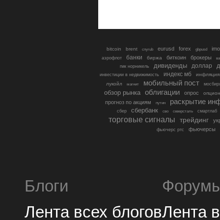
eurusd
forex
imo
bitcoin
brent
cnyrub
gbpusd
банки
биткоин
брокеры
биржа
аэрофлот
в
дивиденды
доллар
д
гмк норникель
индекс мб
инфляция
инвестиции в недвижимость
мобильный пост
лукойл
мосбир
магнит
облигации
обзор рынка
опрос
опцио
раскрытие ин
прогноз по акциям
путин
сбербанк
сбер
северсталь
смартлаб
сво
торговые сигналы
трейдинг
ук
фьючерсы
фьючерс ртс
Блоги
Форум
Лента всех блогов
Лента 