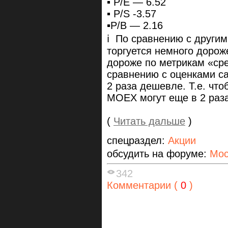
▪️ P/E — 6.52
▪️ P/S -3.57
▪️P/B — 2.16
ℹ️ По сравнению с други
торгуется немного дорож
дороже по метрикам «ср
сравнению с оценками с
2 раза дешевле. Т.е. что
MOEX могут еще в 2 раза
(
Читать дальше
)
спецраздел:
Акции
обсудить на форуме:
Мос
342
Комментарии (
0
)