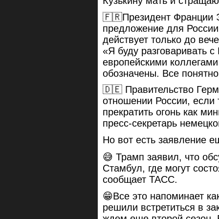
Кузькину мать и стращаю
🇫🇷Президент Франции 
предложение для России
действует только до веч
«Я буду разговаривать 
европейскими коллегами
обозначены. Все понятно»
🇩🇪 Правительство Герм
отношении России, если 
прекратить огонь как мин
пресс-секретарь немецко
Но вот есть заявление е
😅 Трамп заявил, что об
Стамбул, где могут сост
сообщает ТАСС.
😁Все это напоминает как
решили встретиться в за
ждем еще второй сезон. 