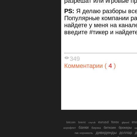
разрешат или игровые пр
PS:
Я делаю разборы все
Популярные компании ра
найдете у меня на канал
введите #тикер и найдет
349
Комментарии (
4
)
eurusd
forex
imo
bitcoin
brent
cnyrub
gbpusd
банки
биткоин
брокеры
биржа
аэрофлот
в
дивиденды
доллар
д
гмк норникель