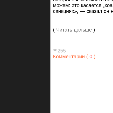
можем: это касается „ко
санкциях», — сказал он 
(
Читать дальше
)
255
Комментарии (
0
)