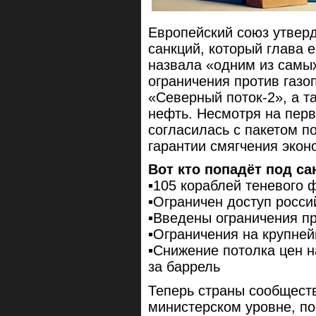
Европейский союз утверд
санкций, который глава 
назвала «одним из самых
ограничения против газо
«Северный поток-2», а т
нефть. Несмотря на пер
согласилась с пакетом п
гарантии смягчения экон
Вот кто попадёт под с
▪️105 кораблей теневого 
▪️Ограничен доступ росс
▪️Введены ограничения п
▪️Ограничения на крупн
▪️Снижение потолка цен 
за баррель
Теперь страны сообщест
министерском уровне, по