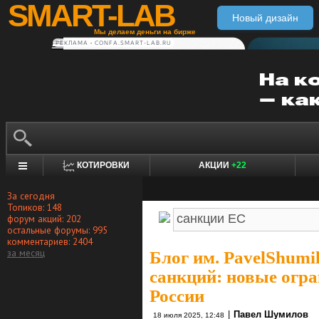
SMART-LAB
Новый дизайн
Мы делаем деньги на бирже
РЕКЛАМА • CONFA.SMART-LAB.RU
КОТИРОВКИ
АКЦИИ
+22
За сегодня
Топиков: 148
форум акций: 202
остальные форумы: 995
комментариев: 2404
за месяц
Блог им. PavelShumi
санкций: новые огра
России
|
Павел Шумилов
18 июля 2025, 12:48