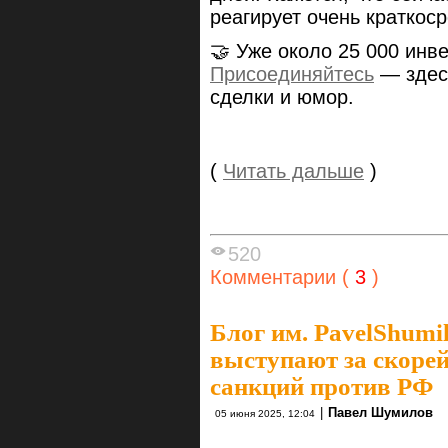
реагирует очень краткоср
🤝 Уже около 25 000 инв
Присоединяйтесь
— здесь
сделки и юмор.
(
Читать дальше
)
520
Комментарии (
3
)
Блог им. PavelShumi
выступают за скорей
санкций против РФ
|
Павел Шумилов
05 июня 2025, 12:04