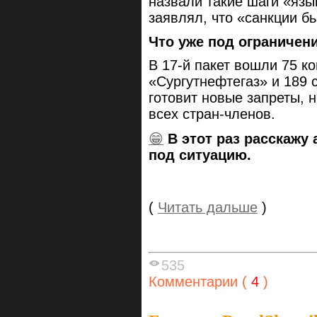
назвали такие шаги «язы
заявлял, что «санкции бь
Что уже под ограничен
В 17-й пакет вошли 75 к
«Сургутнефтегаз» и 189 
готовит новые запреты, 
всех стран-членов.
😁
В этот раз расскажу
под ситуацию.
(
Читать дальше
)
535
Комментарии (
4
)