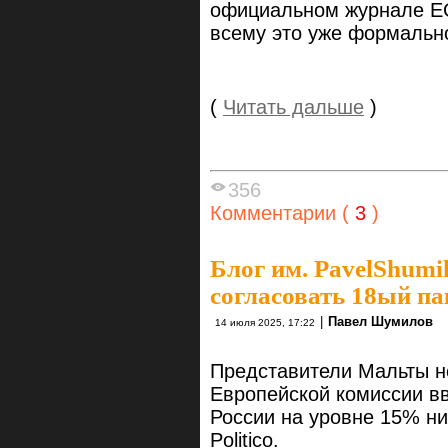
официальном журнале ЕС 
всему это уже формальн
(
Читать дальше
)
356
Комментарии (
3
)
Блог им. PavelShumi
согласовать 18ый па
|
Павел Шумилов
14 июля 2025, 17:22
Представители Мальты н
Европейской комиссии вв
России на уровне 15% н
Politico.