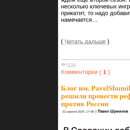
несколько ключевых ингр
прикатит, то надо добав
намечается…
(
Читать дальше
)
508
Комментарии (
1
)
Блог им. PavelShumi
решили провести ре
против России
|
Павел Шумилов
22 апреля 2025, 17:08