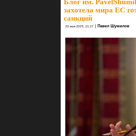
Блог им. PavelShumi
захотела мира ЕС го
санкций
|
Павел Шумилов
20 мая 2025, 21:27