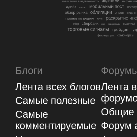
индекс мб
инфляция
инвестиции в недвижимость
мобильный пост
лукойл
мосбир
магнит
облигации
обзор рынка
опрос
опцио
раскрытие ин
прогноз по акциям
путин
сбербанк
сбер
северсталь
смартлаб
сво
торговые сигналы
трейдинг
ук
фьючерсы
фьючерс ртс
Блоги
Форум
Лента всех блогов
Лента 
форум
Самые полезные
Общие
Самые
комментируемые
Форум 