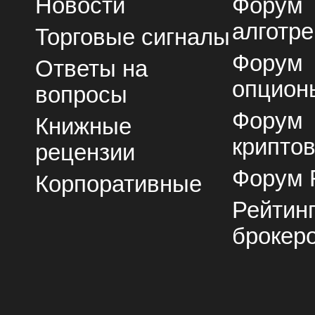
Новости
Форум
алготре
Торговые сигналы
Форум
Ответы на
опцион
вопросы
Форум
Книжные
крипто
рецензии
Форум 
Корпоративные
Рейтин
брокер