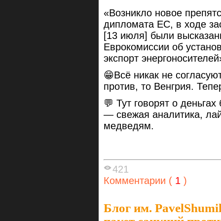
«Возникло новое препят
дипломата ЕС, в ходе за
[13 июля] были высказа
Еврокомиссии об устано
экспорт энергоносителей
😁Всё никак не согласуют
против, то Венгрия. Тепе
💬 Тут говорят о деньгах 
— свежая аналитика, ла
медведям.
421
Комментарии (
1
)
Блог им. PavelShumi