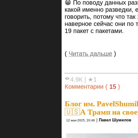
😁 По поводу данных раз
какой именно разведки, е
говорить, потому что так
наверное сейчас они по 
19 пакет с пакетами.
(
Читать дальше
)
4.9К
|
★1
Комментарии (
15
)
Блог им. PavelShumi
🇺🇸А Трамп на свое
|
Павел Шумилов
12 мая 2025, 20:48