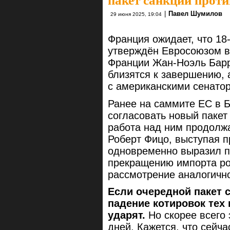
пакет санкций проти
|
Павел Шумилов
29 июня 2025, 19:04
Франция ожидает, что 18-
утверждён Евросоюзом в
Франции Жан-Ноэль Барр
близятся к завершению, 
с американскими сенато
Ранее на саммите ЕС в 
согласовать новый пакет
работа над ним продолж
Роберт Фицо, выступая п
одновременно выразил п
прекращению импорта ро
рассмотрение аналогично
Если очередной пакет 
падение котировок тех 
ударят.
Но скорее всего 
дней. Кажется, что сейч