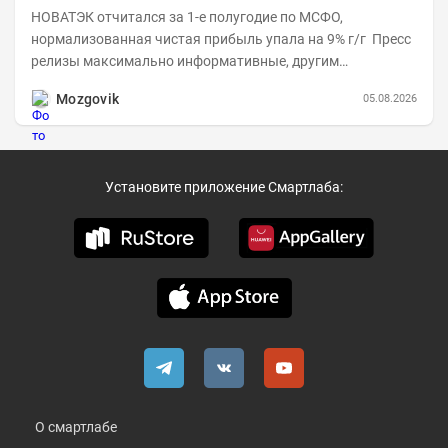
НОВАТЭК отчитался за 1-е полугодие по МСФО,
нормализованная чистая прибыль упала на 9% г/г Пресс
релизы максимально информативные, другим
компаниям в пример (тем более много цифр...
Mozgovik
05.08.2026
Установите приложение Смартлаба:
О смартлабе