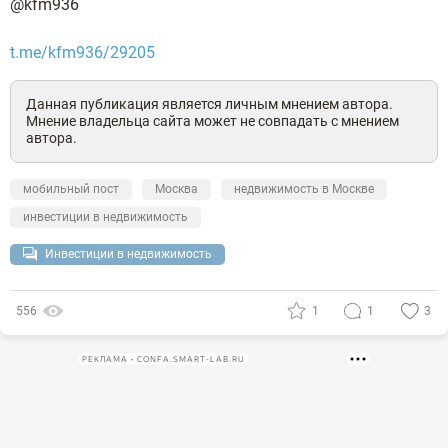
@kfm936
t.me/kfm936/29205
Данная публикация является личным мнением автора.
Мнение владельца сайта может не совпадать с мнением
автора.
мобильный пост
Москва
недвижимость в Москве
инвестиции в недвижимость
Инвестиции в недвижимость
556
1
1
3
РЕКЛАМА • CONFA.SMART-LAB.RU