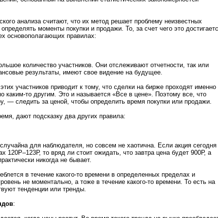
кого анализа считают, что их метод решает проблему неизвестных
 определять моменты покупки и продажи. То, за счет чего это достигаетс
ех основополагающих правилах:
ольшое количество участников. Они отслеживают отчетности, так или
ансовые результаты, имеют свое видение на будущее.
этих участников приводит к тому, что сделки на бирже проходят именно
о каким-то другим. Это и называется «Все в цене». Поэтому все, что
у, — следить за ценой, чтобы определить время покупки или продажи.
ремя, дают подсказку два других правила:
 случайна для наблюдателя, но совсем не хаотична. Если акция сегодня
х 120Р–123Р, то вряд ли стоит ожидать, что завтра цена будет 900Р, а
практически никогда не бывает.
леблется в течение какого-то времени в определенных пределах и
ровень не моментально, а тоже в течение какого-то времени. То есть на
твуют тенденции или тренды.
ндов
: