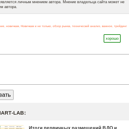
 является личным мнением автора. Мнение владельца сайта может не
м автора.
ние
,
новичкам
,
Новичкам и не только
,
обзор рынка
,
технический анализ
,
важное
,
трейдинг
хорошо
MART-LAB:
Итоги первичных размещений ВДО и