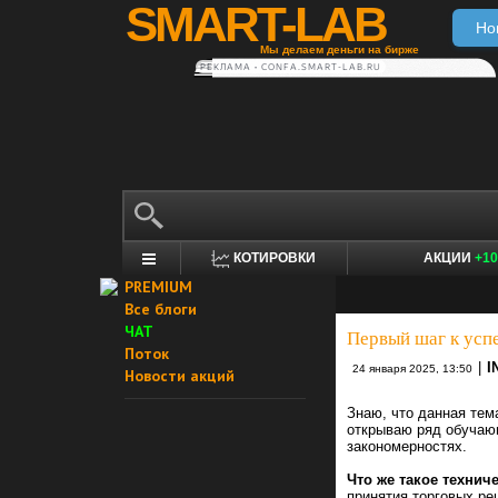
SMART-LAB
Но
Мы делаем деньги на бирже
РЕКЛАМА • CONFA.SMART-LAB.RU
КОТИРОВКИ
АКЦИИ
+10
PREMIUM
Все блоги
ЧАТ
Первый шаг к усп
Поток
|
I
24 января 2025, 13:50
Новости акций
Знаю, что данная тем
открываю ряд обучаю
закономерностях.
Что же такое технич
принятия торговых ре