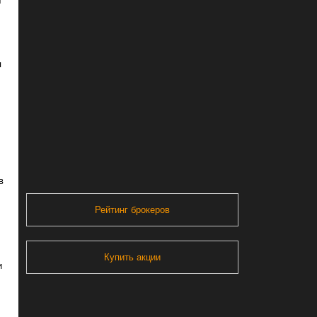
т
я
в
Рейтинг брокеров
Купить акции
и