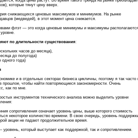
дается, когда цены растут. Во время такого тренда на рынке преобладае
ов), которые тянут цену вверх.
серия снижающихся ценовых максимумов и минимумов. На рынке
давцов (медведей), в этот момент цена снижается.
ловами флэт — это когда ценовые минимумы и максимумы располагаютс
 уровне.
ляют по длительности существования
:
ескольких часов до месяца),
месяца до полугода)
 одного года)
я
ономике и в отдельных секторах бизнеса цикличны, поэтому я так часто 
в прошлое, чтобы найти повторяющиеся закономерности. Очень
с, как по мне.
ростых инструментов технического анализа можно выделить уровни
ления:
ния сопротивления означает уровень цены, выше которого стоимость
ться некоторое количество времени. В свою очередь, уровень поддержк
орой акции не падают продолжительное время.
 уровень, который выступает как поддержкой, так и сопротивлением.