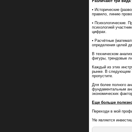
Различают три вида
• Исторические (разв
правило, линию прово
• Психологические. П
психологией участник
цифрах.
• Расчётные (математ
определения целей дв
В техническом анали
фигуры, трендовые ли
Каждый из этих инстр
рынке. В следующем п
пропустите.
Для более полного ан
фундаментальным ана
экономических фактор
Еще больше полезно
Переходи в мой профи
'Не является инвести