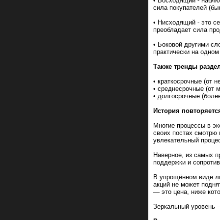
• Восходящий - наблю
сила покупателей (бык
• Нисходящий - это 
преобладает сила про
• Боковой другими с
практически на одном
Также тренды разде
• краткосрочные (от н
• среднесрочные (от 
• долгосрочные (более
История повторяетс
Многие процессы в эк
своих постах смотрю 
увлекательный процес
Наверное, из самых п
поддержки и сопротив
В упрощённом виде ли
акций не может подня
— это цена, ниже кот
Зеркальный уровень —