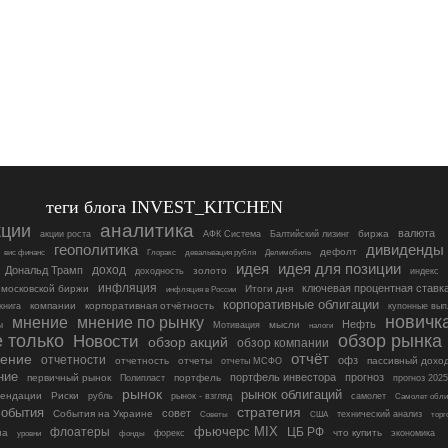
теги блога INVEST_KITCHEN
кции
аналитика
валюта
биржа
акции роста
АФК Система
Балтийский лизинг
геополитика
дивиденды
дефолт
вис финанс
Делимобиль
Глоракс
девальвация рубля
идея
идея для позиции
доход
Дональд Трамп
золото
доходность
индекс
инфляция
ключевая процентная ставк
 московской биржи
Итоги дня
инфляция в России
корпоративные облигации
компании
корпоративная отчётность
книга
купонные вып
новичк
мнение по рынку
мнение
Нефть
ы
мысли
Мотивация
налоги
 только
Новости
обзор рынка
обзор акций
обзор компании
чение
отчёт
отчетности
офз
отчетность
отчеты
пассивный дохо
отчеты МСФО
ние
портфель инвестора
прогноз
первичный рынок
портфель
Полипласт
прогноз 2025
рынок
рынок облигаций
мендации
Риски
рубль
рынок - взгляд
самолет
Самолет обли
стратегия
события
совет
События на Украине
технический анализ
Советы
США
торг
фьючерс MIX
ЦБ РФ
флоатеры
на
что купить
фонды
форекс
экономика
уровни