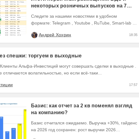
некоторых розничных выпусков на 7
августа 2026 г.
Следите за нашими новостями в удобном
формате: Telegram , Youtube , RuTube, Smart-lab ,
ВКонтакте , Сайт
Андрей Хохрин
18:35
ез спешки: торгуем в выходные
не отличаются волатильностью, но если всё-таки...
стиции
17:57
Базис: как отчет за 2 кв поменял взгляд
на компанию?
Базис отчитался ожидаемо. Выручка +30%, гайденс
на 2026 год сохранен: рост выручки 2026
ожидается на уровне 30-40%, рентабельность