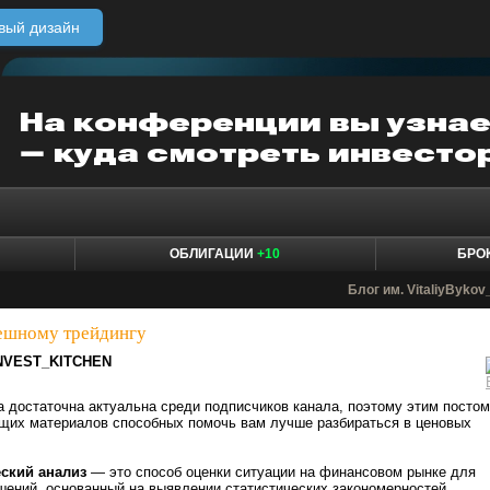
вый дизайн
ОБЛИГАЦИИ
+10
БРО
Блог им. VitaliyBykov
ешному трейдингу
NVEST_KITCHEN
а достаточна актуальна среди подписчиков канала, поэтому этим постом
щих материалов способных помочь вам лучше разбираться в ценовых
еский анализ
— это способ оценки ситуации на финансовом рынке для
шений, основанный на выявлении статистических закономерностей