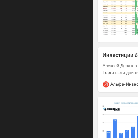
Инвестиции б
Алексей Девятов Клиенты Альфа-Инвестиций могут совершать сделки в выходные .
Торги в эти дни 
Альфа-Инве