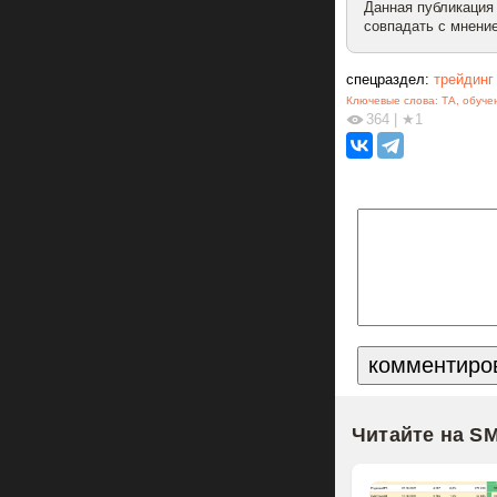
Данная публикация
совпадать с мнение
спецраздел:
трейдинг
Ключевые слова:
ТА
,
обуче
364
|
★1
Читайте на S