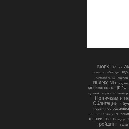
а
IMOEX
IPO
X5
валютные облигации
ВДО
доллар
долговой рынок
Индекс МБ
индекс
ключевая ставка ЦБ РФ
купоны
мирные переговор
Новичкам и не
Облигации
обу
первичное размеще
прогноз по акциям
реко
санкции
СВО
Селигдар
трейдинг
Украи