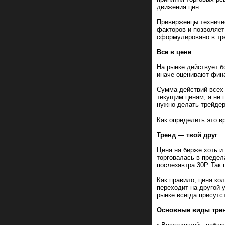
движения цен.
Приверженцы техничес
факторов и позволяет
сформулировано в тр
Все в цене
:
На рынке действует б
иначе оценивают фин
Сумма действий всех 
текущим ценам, а не п
нужно делать трейдер
Как определить это в
Тренд — твой друг
Цена на бирже хоть и
торговалась в предела
послезавтра 30Р. Так 
Как правило, цена ко
переходит на другой у
рынке всегда присутс
Основные виды тре