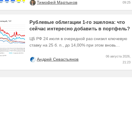
Тимофей Мартынов
09:25
OIBDA 60%....
Рублевые облигации 1-го эшелона: что
сейчас интересно добавить в портфель?
ЦБ РФ 24 июля в очередной раз снизил ключевую
ставку на 25 б. п., до 14,00% при этом вновь
изменил прогноз траектории ее понижения сместив
06 августа 2026,
его...
Андрей Севастьянов
21:23