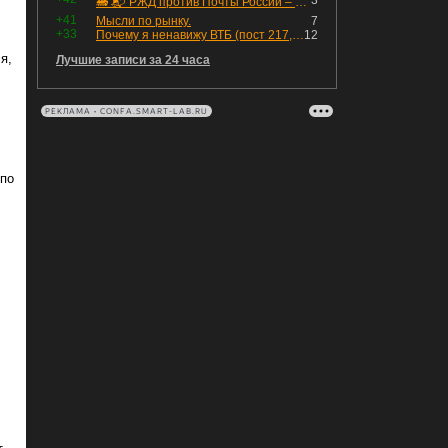
3
🚂 📬 РЖД против Почты России – Какие облигации выбрать?
+41
Мысли по рынку.
7
+33
Почему я ненавижу ВТБ (пост 217, 12+)
12
я,
Лучшие записи за 24 часа
РЕКЛАМА • CONFA.SMART-LAB.RU
 по