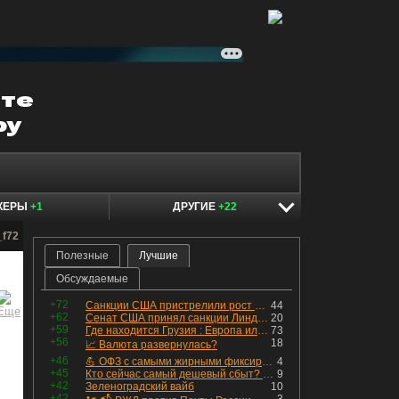
КЕРЫ
+1
ДРУГИЕ
+22
_f72
Полезные
Лучшие
Обсуждаемые
+72
Санкции США пристрелили рост акций в России
44
+62
Сенат США принял санкции Линдси Грэма против России
20
+59
Где находится Грузия : Европа или Азия
73
+56
18
📈 Валюта развернулась?
+46
💪 ОФЗ с самыми жирными фиксированными купонами
4
+45
Кто сейчас самый дешевый сбыт? Сводный пост по сбытовым компаниям по отчетам РСБУ за Q2 26г.
9
+42
Зеленоградский вайб
10
+42