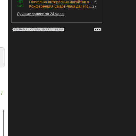
+55
Несколько интересных инсайтов по "Озону"
6
+49
Конференция Смарт-лаба да!! (пост 218, 12+)
27
Лучшие записи за 24 часа
РЕКЛАМА • CONFA.SMART-LAB.RU
7