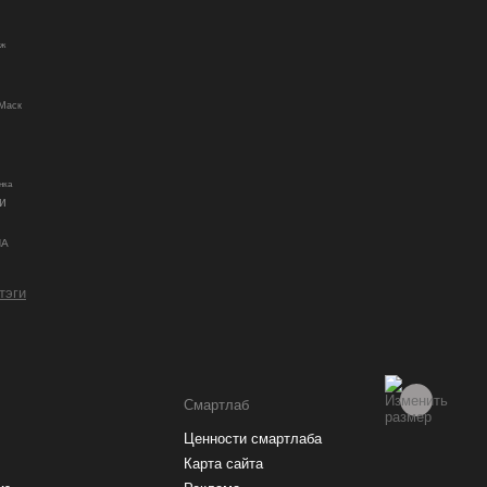
дж
Маск
нка
и
ША
 тэги
Смартлаб
Ценности смартлаба
Карта сайта