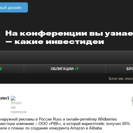
вый дизайн
0
ОБЛИГАЦИИ
+7
БР
Блог им. mas
ster1
наружной рекламы в России Russ и онлайн-ретейлер Wildberries
вместную компанию – ООО «РВБ», в которой маркетплейс получил 65%.
или о планах по созданию конкурента Amazon и Alibaba.