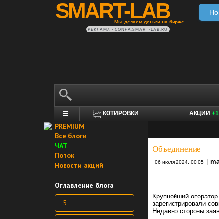
SMART-LAB
Но
Мы делаем деньги на бирже
РЕКЛАМА • CONFA.SMART-LAB.RU
КОТИРОВКИ
АКЦИИ
+1
PREMIUM
Все блоги
ЧАТ
Объединение
Поток
|
ma
06 июля 2024, 00:05
Новости акций
Оглавление блога
Крупнейший оператор 
5
зарегистрировали со
Недавно стороны заяв