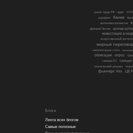
рынок труда РФ
apple
CNY
банки
аэрофлот
бенз
в
волновая разметка
доллар рубл
Дмитрий Песков
инвестиции в нед
искусственный интелл
мирные перегово
накопительные счета
налогова
облигации
опрос
Орм
санкции
санкции ЕС
технический анализ
тиньк
фьючерс mix
ЦБ 
Блоги
Лента всех блогов
Самые полезные