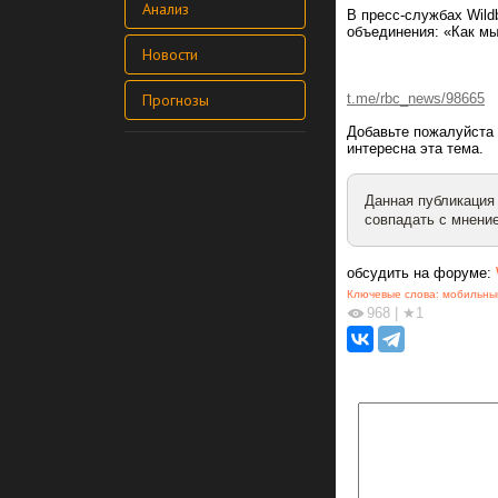
Анализ
В пресс-службах Wild
объединения: «Как мы
Новости
Прогнозы
t.me/rbc_news/98665
Добавьте пожалуйста 
интересна эта тема.
Данная публикация
совпадать с мнение
обсудить на форуме:
Ключевые слова:
мобильны
968
|
★1