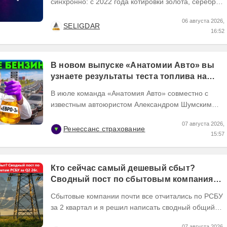
синхронно: с 2022 года котировки золота, серебра
и платины выросли кратно. Но к 2026 году рынок
06 августа 2026,
разделился. В...
SELIGDAR
16:52
В новом выпуске «Анатомии Авто» вы
узнаете результаты теста топлива на
популярных АЗС
В июле команда «Анатомия Авто» совместно с
известным автоюристом Александром Шумским
собрали пробы бензина с 13 популярных АЗС
07 августа 2026,
московского...
Ренессанс страхование
15:57
Кто сейчас самый дешевый сбыт?
Сводный пост по сбытовым компаниям
по отчетам РСБУ за Q2 26г.
Сбытовые компании почти все отчитались по РСБУ
за 2 квартал и я решил написать сводный общий
пост по их результатам, может кому интересно...
07 августа 2026,