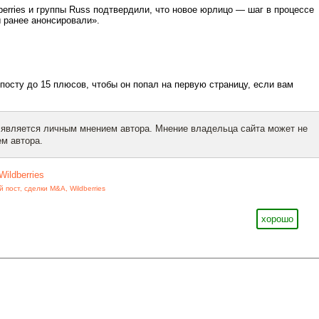
berries и группы Russ подтвердили, что новое юрлицо — шаг в процессе
 ранее анонсировали».
посту до 15 плюсов, чтобы он попал на первую страницу, если вам
 является личным мнением автора. Мнение владельца сайта может не
м автора.
Wildberries
й пост
,
сделки M&A
,
Wildberries
хорошо