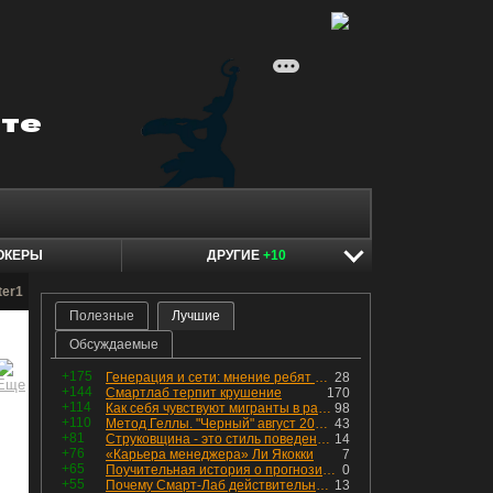
ОКЕРЫ
ДРУГИЕ
+10
ter1
Полезные
Лучшие
Обсуждаемые
+175
Генерация и сети: мнение ребят из индустрии
28
+144
Смартлаб терпит крушение
170
+114
Как себя чувствуют мигранты в раю, в который они так стремились
98
+110
Метод Геллы. "Черный" август 2026 - быть или не быть?
43
+81
Струковщина - это стиль поведения, известный всем в секторе золотодобычи.
14
+76
«Карьера менеджера» Ли Якокки
7
+65
Поучительная история о прогнозировании
0
+55
Почему Смарт-Лаб действительно протух
13