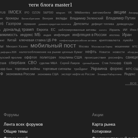
теги блога master1
акции
IMOEX
Wildberries
автомобили
RUB
IPO
OZON
S&P500
telegram
VK
Анкори
Владимир Путин
брокеры
вклады
Владимир Зеленский
ин
Венгрия
Великобритания
Газпром
тб
Депозиты
дивиденды
германия
дефицит топлива
денежно-кредитная политика
дональд трамп
ь
Европа
ЕС
заблокированные активы
ИИ
золото
Израиль
Илон 
индекс МБ
Иран
инфляция в России
вижимость
инфляция
индия
ипотека
Китай
ключевая ставка ЦБ РФ
ект
криптовалюта
лукойл
конфискация российских активов
мобильный пост
ры
Михаил Хазин
Москва
Московская биржа
мошенники
МТС
нефть
налогообложение на рынке ценных бумаг
новости
Новатэк
обзор ры
я реформа 2026
санкци
оффтоп
политсрач
пошлины США
узский пролив
происшествия
роснефть
сша
СВО
 сша
сбербанк
сделки M&A
Сергей Лавров
Стив Уиткофф
срочный рынок
Украина
торговые войны
торговые сигналы
форекс
трейдинг
ФРС С
офф банк
РФ
экономика России
Яндекс
экономика США
экспорт нефти из России
Эльвира Набиуллина
....все
Форумы
Акции
Лента всех форумов
Карта рынка
Общие темы
Котировки