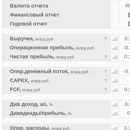
Валюта отчета
R
Финансовый отчет
Годовой отчет
Выручка
,
0.
млрд руб
?
Операционная прибыль
,
-0
млрд руб
Чистая прибыль
,
0.
млрд руб
?
Опер.денежный поток
,
-0
млрд руб
?
CAPEX
,
млрд руб
?
FCF
,
0.
млрд руб
?
Див доход, ао
,
0
%
Дивиденды/прибыль
,
%
Опер. расходы
,
0.
млрд руб