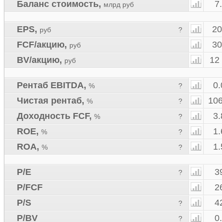
Баланс стоимость
,
7
млрд руб
EPS
,
20
руб
?
FCF/акцию
,
30
руб
BV/акцию
,
12
руб
Рентаб EBITDA
,
0
%
?
Чистая рентаб
,
10
%
?
Доходность FCF
,
3
%
?
ROE
,
1
%
?
ROA
,
1
%
?
P/E
3
?
P/FCF
2
P/S
4
?
P/BV
0
?