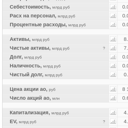
Себестоимость
,
0.
млрд руб
Расх на персонал
,
0.
млрд руб
Процентные расходы
,
0.
млрд руб
Активы
,
8
млрд руб
Чистые активы
,
7
млрд руб
?
Долг
,
0.
млрд руб
Наличность
,
0.
млрд руб
Чистый долг
,
0
млрд руб
Цена акции ао
,
8 
руб
Число акций ао
,
0.
млн
Капитализация
,
4
млрд руб
EV
,
4
млрд руб
?