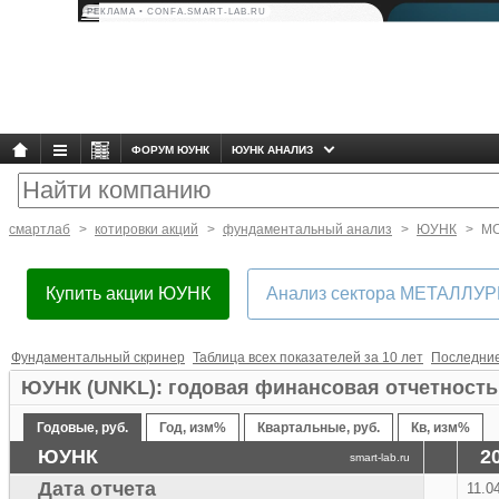
РЕКЛАМА • CONFA.SMART-LAB.RU
ФОРУМ ЮУНК
ЮУНК АНАЛИЗ
смартлаб
котировки акций
фундаментальный анализ
ЮУНК
М
Купить акции ЮУНК
Aнализ сектора МЕТАЛЛУР
Фундаментальный скринер
Таблица всех показателей за 10 лет
Последние
ЮУНК (UNKL): годовая финансовая отчетност
Финаме
Годовые, руб.
Год, изм%
Квартальные, руб.
Кв, изм%
БКС Мир Инвестиций
ЮУНК
2
smart-lab.ru
Дата отчета
11.0