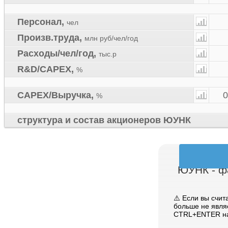
Персонал
,
чел
Произв.труда
,
млн руб/чел/год
Расходы/чел/год
,
тыс.р
R&D/CAPEX
,
%
CAPEX/Выручка
,
%
структура и состав акционеров ЮУНК
ЮУНК - ф
⚠️ Если вы счит
больше не явля
CTRL+ENTER на 