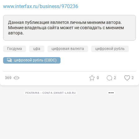
www.interfax.ru/business/970236
Данная публикация является личным мнением автора.
Мнение владельца сайта может не совпадать с мнением
автора.
Госдума
цфа
цифровая валюта
цифровой рубль
цифровой рубль (CBDC)
369
0
2
2
РЕКЛАМА • CONFA.SMART-LAB.RU