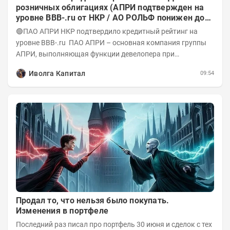
розничных облигациях (АПРИ подтвержден на
уровне BBB-.ru от НКР / АО РОЛЬФ понижен до
А-(RU) / Элит Строй присвоен на уровне BBB.ru)
🟢ПАО АПРИ НКР подтвердило кредитный рейтинг на
уровне BBB-.ru ПАО АПРИ – основная компания группы
АПРИ, выполняющая функции девелопера при
реализации проектов. Группа с 2014 года...
Иволга Капитал
09:54
Продал то, что нельзя было покупать.
Изменения в портфеле
Последний раз писал про портфель 30 июня и сделок с тех