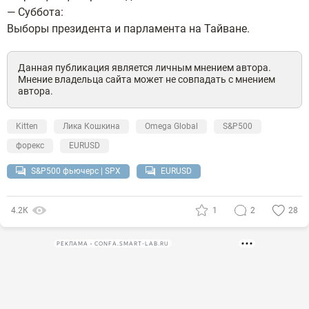
— Суббота:
Выборы президента и парламента на Тайване.
Данная публикация является личным мнением автора.
Мнение владельца сайта может не совпадать с мнением
автора.
Kitten
Лика Кошкина
Omega Global
S&P500
форекс
EURUSD
S&P500 фьючерс | SPX
EURUSD
4.2К
1
2
28
РЕКЛАМА • CONFA.SMART-LAB.RU