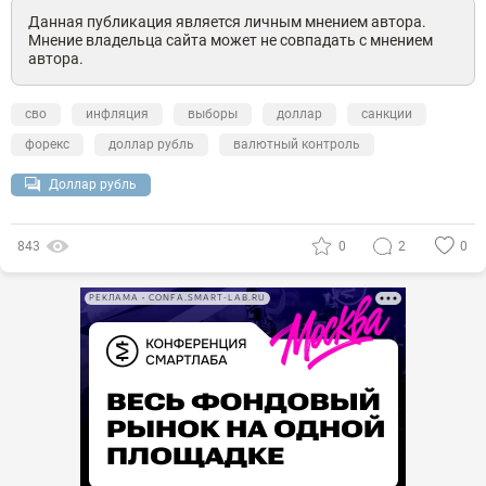
Данная публикация является личным мнением автора.
Мнение владельца сайта может не совпадать с мнением
автора.
сво
инфляция
выборы
доллар
санкции
форекс
доллар рубль
валютный контроль
Доллар рубль
843
0
2
0
РЕКЛАМА • CONFA.SMART-LAB.RU