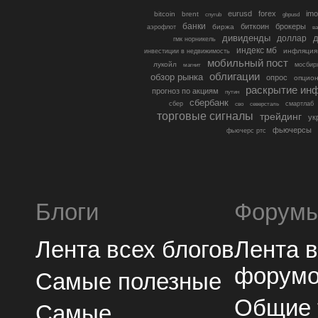
eurusd
forex
imo
bitcoin
brent
cnyrub
gbpusd
банки
биткоин
брокеры
биржа
аэрофлот
в
дивиденды
доллар
д
гмк норникель
индекс мб
инфляция
инвестиции в недвижимость
мобильный пост
лукойл
мосбир
магнит
облигации
обзор рынка
опрос
опцио
раскрытие ин
прогноз по акциям
путин
сбербанк
сбер
северсталь
смартлаб
сво
торговые сигналы
трейдинг
ук
фьючерсы
фьючерс ртс
Блоги
Форум
Лента всех блогов
Лента 
форум
Самые полезные
Общие
Самые