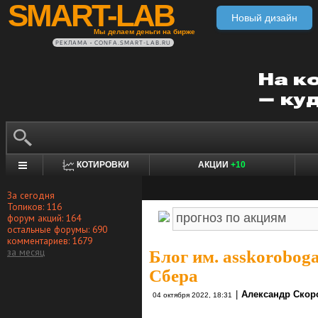
SMART-LAB
Новый дизайн
Мы делаем деньги на бирже
РЕКЛАМА • CONFA.SMART-LAB.RU
КОТИРОВКИ
АКЦИИ
+10
За сегодня
Топиков: 116
форум акций: 164
остальные форумы: 690
комментариев: 1679
за месяц
Блог им. asskorobog
Сбера
|
Александр Скор
04 октября 2022, 18:31