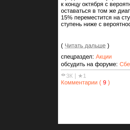
к концу октября с вероя
оставаться в том же диап
15% переместится на сту
ступень ниже с вероятно
(
Читать дальше
)
спецраздел:
Акции
обсудить на форуме:
Сбе
3К
|
★1
Комментарии (
9
)