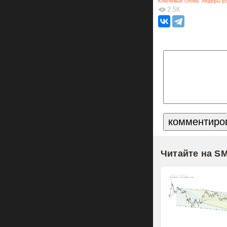
Ключевые слова:
лидеры р
2.5К
Читайте на S