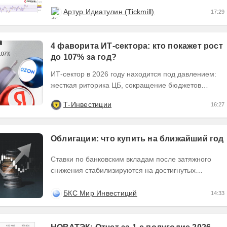
выходит за пределы узкого диапазона. Главным...
Артур Идиатулин (Tickmill)
17:29
4 фаворита ИТ-сектора: кто покажет рост
до 107% за год?
ИТ-сектор в 2026 году находится под давлением:
жесткая риторика ЦБ, сокращение бюджетов
заказчиков и налоговые риски. Динамика сектора...
Т-Инвестиции
16:27
Облигации: что купить на ближайший год
Ставки по банковским вкладам после затяжного
снижения стабилизируются на достигнутых
минимумах. Доходности облигаций эмитентов с
высоким...
БКС Мир Инвестиций
14:33