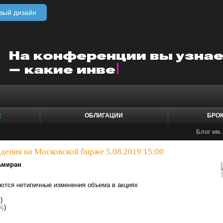
вый дизайн
2
ОБЛИГАЦИИ
БРО
Блог им.
адения на Московской бирже 5.08.2019 15:00
Амиран
ются нетипичные изменения объема в акциях
%
)
%
)