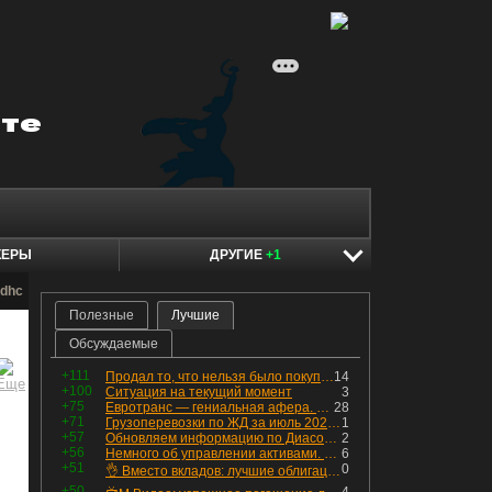
КЕРЫ
ДРУГИЕ
+1
 dhc
Полезные
Лучшие
Обсуждаемые
+111
Продал то, что нельзя было покупать. Изменения в портфеле
14
+100
Ситуация на текущий момент
3
+75
Евротранс — гениальная афера. Собрал с инвесторов денег, выплатил дивидендов больше текущей капитализации и ушёл в дефолт
28
+71
Грузоперевозки по ЖД за июль 2026 г. — четвёртый месяц подряд роста, чёрные металлы на уровне прошлого года, а каменный уголь в плюсе.
1
+57
Обновляем информацию по Диасофту: дивиденды и выкуп
2
+56
Немного об управлении активами. Для заинтересованных
6
+51
0
👌 Вместо вкладов: лучшие облигации — только супер надёжные
+50