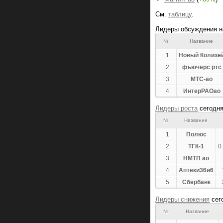
См.
таблицу
.
Лидеры обсуждения 
№
Название
1
Новый Колизе
2
фьючерс ртс
3
МТС-ао
4
ИнтерРАОао
Лидеры роста
сегодн
№
Название
1
Полюс
2
ТГК-1
0
3
НМТП ао
4
Аптеки36и6
5
Сбербанк
Лидеры снижения
сег
№
Название