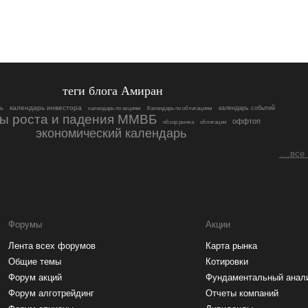
теги блога Амиран
календарь инвестора
ь
календарь событий
календарь по акциям
Календарь по облигациям
ы роста и падения ММВБ
оффтоп
обзор рынка
облигации
экономический календарь
....все
Форумы
Акции
Лента всех форумов
Карта рынка
Общие темы
Котировки
Форум акций
Фундаментальный анал
Форум алготрейдинг
Отчеты компаний