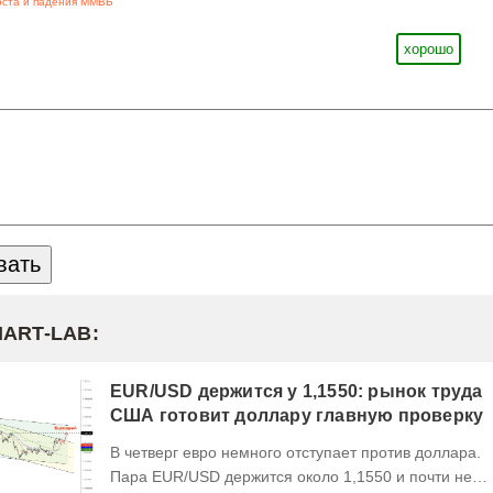
оста и падения ММВБ
хорошо
MART-LAB:
EUR/USD держится у 1,1550: рынок труда
США готовит доллару главную проверку
В четверг евро немного отступает против доллара.
Пара EUR/USD держится около 1,1550 и почти не