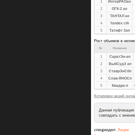
1
ИнтерРАОао
2
ОГК-2 ао
3
ТАНТАЛ ао
4
Yandex clA
5
Татнфт 3ап
Рост объемов в нелик
№
Название
1
СаратЭн-ап
2
ВыбСудЗ ап
3
СтаврЭнСбп
4
Слав-ЯНОСп
5
Квадра-п
Котировки акций онла
Данная публикация
совпадать с мнение
спецраздел:
Акции