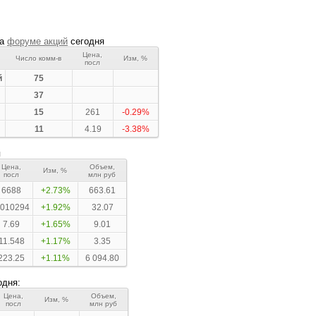
на
форуме акций
сегодня
Цена,
Число комм-в
Изм, %
посл
й
75
37
15
261
-0.29%
11
4.19
-3.38%
я
Цена,
Объем,
Изм, %
посл
млн руб
6688
+2.73%
663.61
.010294
+1.92%
32.07
7.69
+1.65%
9.01
11.548
+1.17%
3.35
223.25
+1.11%
6 094.80
одня:
Цена,
Объем,
Изм, %
посл
млн руб