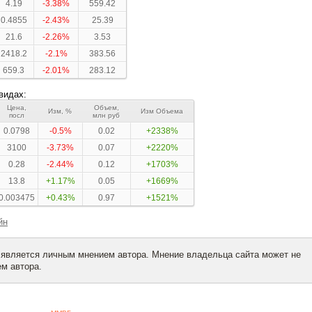
4.19
-3.38%
559.42
0.4855
-2.43%
25.39
21.6
-2.26%
3.53
2418.2
-2.1%
383.56
659.3
-2.01%
283.12
видах:
Цена,
Объем,
Изм, %
Изм Объема
посл
млн руб
0.0798
-0.5%
0.02
+2338%
3100
-3.73%
0.07
+2220%
0.28
-2.44%
0.12
+1703%
13.8
+1.17%
0.05
+1669%
0.003475
+0.43%
0.97
+1521%
йн
 является личным мнением автора. Мнение владельца сайта может не
м автора.