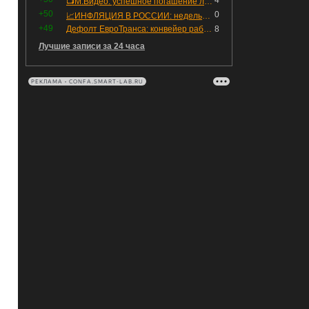
4
📺М.Видео: успешное погашение любимого флоатера
+50
0
📈ИНФЛЯЦИЯ В РОССИИ: недельная дефляция, но в годовом выражении рост 😢
+49
Дефолт ЕвроТранса: конвейер работает исправно
8
Лучшие записи за 24 часа
РЕКЛАМА • CONFA.SMART-LAB.RU