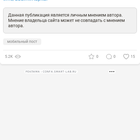
Данная публикация является личным мнением автора.
Мнение владельца сайта может не совпадать с мнением
автора.
мобильный пост
5.2К
0
0
15
РЕКЛАМА • CONFA.SMART-LAB.RU