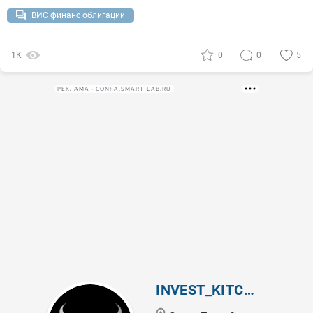
ВИС финанс облигации
1К
0
0
5
РЕКЛАМА • CONFA.SMART-LAB.RU
INVEST_KITCHEN