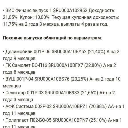
• ВИС Финанс выпуск 1 $RU000A102952 Доходность:
21,05%. Купон: 10,00%. Текущая купонная доходность:
11,75% на 2 года 3 месяца, выплаты 4 раза в год.
Похожие выпуски облигаций по параметрам
:
• Делимобиль 001Р-06 $RU000A10BY52 (21,40%) А на 2
года 9 месяцев
• ГК Самолет БО-П16 $RU000A10BFX7 (22,80%) А на 2
года 8 месяцев
• ВУШ 001P-04 $RU000A10BS76 (20,25%) А- на 2 года 10
месяцев
• Селигдар 001Р-03 $RU000A10B933 (21,66%) А+ на 2
года 3 месяца
• АФК Система 002P-02 $RU000A10BPZ1 (20,88%) АА- на 1
год 11 месяцев
• Полипласт П02-БО-05 $RU000A10BPN7 (25,10%) А- на 1
год 11 месяцев