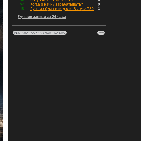
Артур Хейс о пузыре ИИ
16
+52
Когда я начну зарабатывать?
9
+48
Лучшие бумаги недели. Выпуск 780 – обновления для пятницы
3
Лучшие записи за 24 часа
РЕКЛАМА • CONFA.SMART-LAB.RU