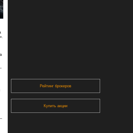
а
».
а
–
Рейтинг брокеров
я
Купить акции
 —