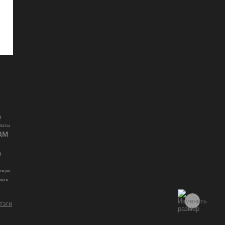
а
латы
ам
д
гации
овля
 тэги