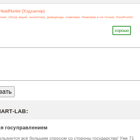
HeadHunter (Хэдхантер)
ение
,
обзор акций
,
аналитика
,
дивиденды
,
новичкам
,
Новичкам и не только
,
headhunter
хорошо
MART-LAB:
тся госуправлением
ользуются всё большим спросом со стороны государства! Уже 71