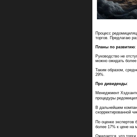
Процесс редомициляци
торгов. Предлагаю ра
Планы по развитию
:
Руководство не отсту
можно ожидать более
Таким образом, средн
29%.
Про дивиденды
:
Менеджмент Хэдхант
процедуры редомицил
В дальнейшем компани
скорректированной чи
По оценке экспертов 
более 17% к цене на 
Ожидается, что торг