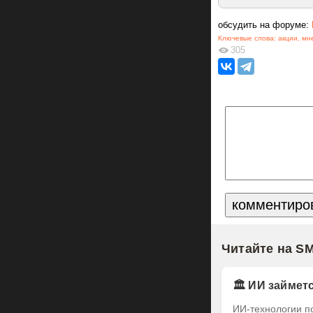
обсудить на форуме:
Ключевые слова:
акции
,
мн
305
Читайте на S
🏛️ ИИ займе
ИИ-технологии п