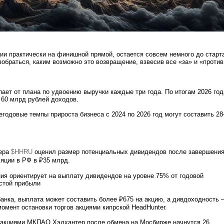
и практически на финишной прямой, остается совсем немного до старт
зобраться, каким возможно это возвращение, взвесив все «за» и «против
пает от плана по удвоению выручки каждые три года. По итогам 2026 год
 60 млрд рублей доходов.
егодовые темпы прироста бизнеса с 2024 по 2026 год могут составить 28
ера
$HHRU
оценил размер потенциальных дивидендов после завершени
яции в РФ в ₽35 млрд.
я ориентирует на выплату дивидендов на уровне 75% от годовой
стой прибыли
банка, выплата может составить более ₽675 на акцию, а дивдоходность
момент остановки торгов акциями кипрской HeadHunter.
и акциями МКПАО Хэдхантер после обмена на Мосбирже начнутся 26