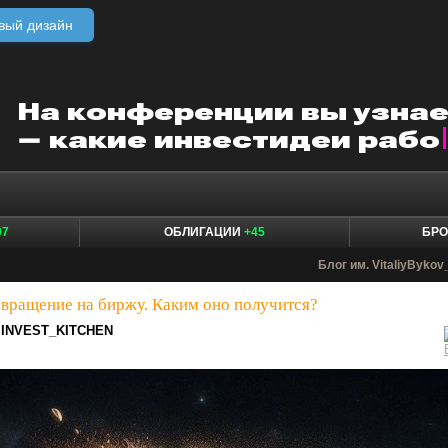
вый дизайн
07
ОБЛИГАЦИИ
+45
БР
Блог им. VitaliyBykov
вращение на биржу. Каким оно получится?
INVEST_KITCHEN