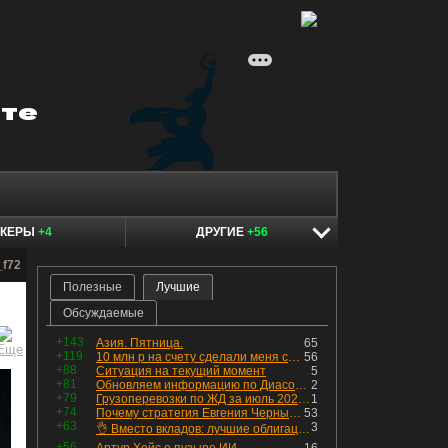
ОКЕРЫ
+4
ДРУГИЕ
+56
_f72
Полезные
Лучшие
Обсуждаемые
+143
Азия. Пятница.
65
+119
10 млн р на счету сделали меня счастливым? Ожидание vs Реальность!
56
+88
Ситуация на текущий момент
5
+81
Обновляем информацию по Диасофту: дивиденды и выкуп
2
+79
Грузоперевозки по ЖД за июль 2026 г. — четвёртый месяц подряд роста, чёрные металлы на уровне прошлого года, а каменный уголь в плюсе.
1
+74
Почему стратегия Евгения Черных приведет вас к убыткам в 2026 году
53
+63
3
👌 Вместо вкладов: лучшие облигации — только супер надёжные
+56