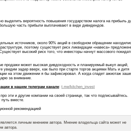
но выделить вероятность повышения государством налога на прибыль д
 большую часть прибыли выплачивают в виде дивидендов.
дельных источников, около 90% акций в свободном обращении находили
раструктуре, поэтому существует риск ликвидации «навеса» предложен
 Существует высокий риск того, что инвесторы начнут массового покидат
ые продажи может высокая дивдоходность и планируемый выкуп акций,
те увидим задер вверх, как было при старте торгов акциями Мать и дитя
ции на этом движении я бы зафиксировал. А когда спадет ажиотаж заш
дарю за внимание.
ции в нашем телеграм канале
:
t.me/kitchen_invest
про эти и другие компании на своей странице, так что подписывайтесь.
 путь вместе.
иционной рекомендацией
 является личным мнением автора. Мнение владельца сайта может не
м автора.