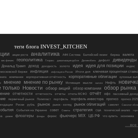
теги блога INVEST_KITCHEN
кции
аналитика
валюта
биржа
акции роста
АФК Система
Балтийский лизинг
геополитика
дивиденды
дефолт
вис финанс
Делимобиль
Глоракс
девальвация рубля
идея
идея для позиции
доход
Дональд Трамп
золото
доходность
индекс
инфляция
ключевая процентная ставк
 московской биржи
Итоги дня
инфляция в России
корпоративные облигации
компании
корпоративная отчётность
книга
купонные вып
новичк
мнение по рынку
мнение
Нефть
ы
мысли
Мотивация
налоги
 только
Новости
обзор рынка
обзор акций
обзор компании
чение
отчёт
отчетности
офз
отчетность
отчеты
пассивный дохо
отчеты МСФО
ние
портфель инвестора
прогноз
первичный рынок
портфель
Полипласт
прогноз 2025
рынок
рынок облигаций
мендации
Риски
рубль
рынок - взгляд
самолет
Самолет обли
стратегия
события
совет
События на Украине
технический анализ
Советы
США
торг
фьючерс MIX
ЦБ РФ
флоатеры
на
что купить
фонды
форекс
экономика
уровни
....все