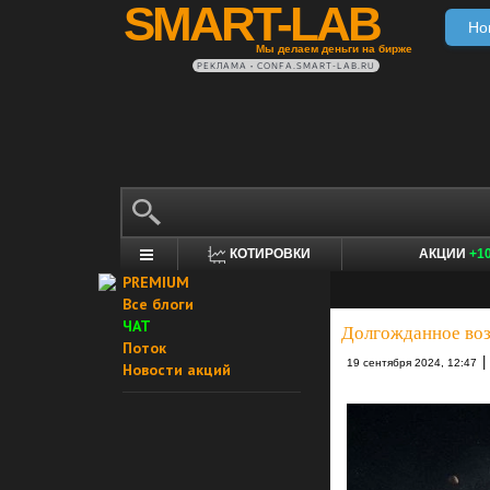
SMART-LAB
Но
Мы делаем деньги на бирже
РЕКЛАМА • CONFA.SMART-LAB.RU
КОТИРОВКИ
АКЦИИ
+1
PREMIUM
Все блоги
ЧАТ
Долгожданное воз
Поток
|
19 сентября 2024, 12:47
Новости акций