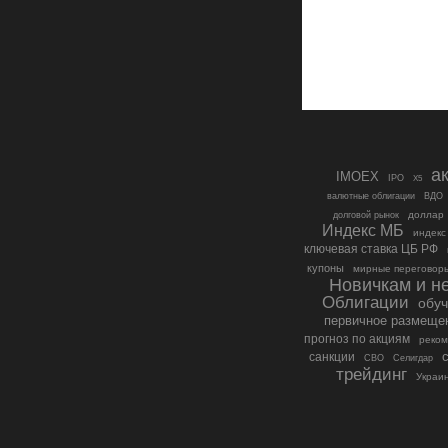
а
IMOEX
IPO
X5
валютные облигации
ВДО
доллар
долговой рынок
Индекс МБ
индекс
ключевая ставка ЦБ РФ
купоны
мирные переговор
Новичкам и не
Облигации
обу
первичное размеще
прогноз по акциям
реко
санкции
СВО
Селигдар
трейдинг
Украи