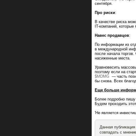
сентября.
Про риски
:
В качестве риска мож
IT-компаний, которые
Навес продавцов
:
По информации из от
в международной инф
после начала торгов.
насиженные места.
Уравновесить массов
поэтому если на стар
$MDMG
— часть пози
бы снова. Всех благо
Еще больше информа
Более подробно пишу 
Будем проходить этот
'Не является инвест
Данная публикация
совпадать с мнение