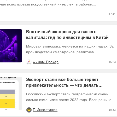
чал использовать искусственный интеллект в рабочих...
17:41
Восточный экспресс для вашего
капитала: гид по инвестициям в Китай
Мировая экономика меняется на наших глазах. За
производством смартфонов, развитием
искусственного интеллекта и зеленой революцией
Финам Брокер
15:23
часто...
Экспорт стали все больше теряет
привлекательность — что делать
инвесторам
Российский экспорт стали географически очень
сильно изменился после 2022 года. Если раньше
Европа была основным регионом сбыта, то
Т-Инвестиции
10:33
сейчас...