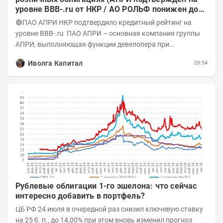
уровне BBB-.ru от НКР / АО РОЛЬФ понижен до
А-(RU) / Элит Строй присвоен на уровне BBB.ru)
🟢ПАО АПРИ НКР подтвердило кредитный рейтинг на
уровне BBB-.ru ПАО АПРИ – основная компания группы
АПРИ, выполняющая функции девелопера при
реализации проектов. Группа с 2014 года...
Иволга Капитал
09:54
Рублевые облигации 1-го эшелона: что сейчас
интересно добавить в портфель?
ЦБ РФ 24 июля в очередной раз снизил ключевую ставку
на 25 б. п., до 14,00% при этом вновь изменил прогноз