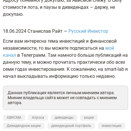
Адросу понемногу докупаю, за Ависмой слежу. В силу
стоимости лота, и паузы в дивидендах — держу, не
докупаю.
18.06.2024 Станислав Райт —
Русский Инвестор
Если вам интересна тема инвестиций и финансовой
независимости, то вы можете подписаться на
мой
канал
в Телеграмм. Там намного больше публикаций на
данную тему, и можно прочитать практически обо всех
семи годах инвестирования. К сожалению, на smart-lab я
начал выкладывать информацию только недавно.
Данная публикация является личным мнением автора.
Мнение владельца сайта может не совпадать с мнением
автора.
АВИСМА
Алроса
дивиденды
акции
Дивидендные акции
дивидендный портфель
инвестиции