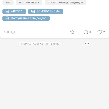
иис
всмпо-ависма
поступление дивидендов
АЛРОСА
ВСМПО-АВИСМА
Поступление дивидендов
500
1
3
2
РЕКЛАМА • CONFA.SMART-LAB.RU