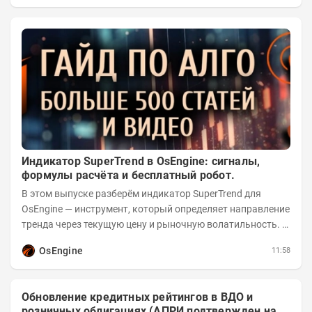
Индикатор SuperTrend в OsEngine: сигналы,
формулы расчёта и бесплатный робот.
В этом выпуске разберём индикатор SuperTrend для
OsEngine — инструмент, который определяет направление
тренда через текущую цену и рыночную волатильность. В
отличие от сложных осцилляторов, он...
OsEngine
11:58
Обновление кредитных рейтингов в ВДО и
розничных облигациях (АПРИ подтвержден на