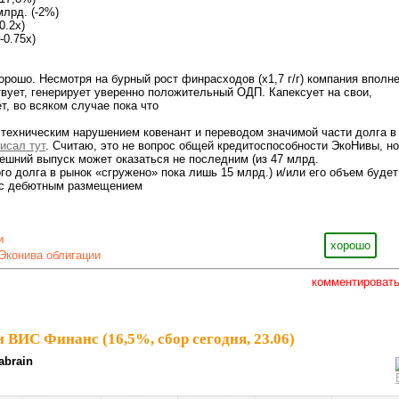
млрд. (-2%)
0.2х)
-0.75х)
орошо. Несмотря на бурный рост финрасходов (х1,7 г/г) компания вполн
вует, генерирует уверенно положительный ОДП. Капексует на свои,
т, во всяком случае пока что
 техническим нарушением ковенант и переводом значимой части долга в
исал тут
. Считаю, это не вопрос общей кредитоспособности ЭкоНивы, но
ешний выпуск может оказаться не последним (из 47 млрд.
о долга в рынок «сгружено» пока лишь 15 млрд.) и/или его объем будет
и с дебютным размещением
и
хорошо
Эконива облигации
комментироват
ВИС Финанс (16,5%, сбор сегодня, 23.06)
abrain