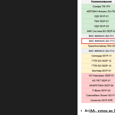
A+
/AA-, купон до 