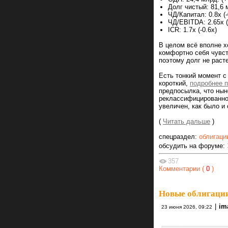
Долг чистый: 81,6 
ЧД/Капитал: 0.8х (-
ЧД/EBITDA: 2.65х (
ICR: 1.7х (-0.6х)
В целом всё вполне х
комфортно себя чувст
поэтому долг не расте
Есть тонкий момент с
короткий,
подробнее п
предпосылка, что нын
реклассифицированног
увеличен, как было 
(
Читать дальше
)
спецраздел:
облигаци
обсудить на форуме:
357
Комментарии (
0
)
Новые облигации 
|
im
23 июня 2026, 09:22