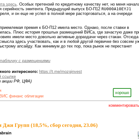
та здесь
. Особых претензий по кредитному качеству нет, но меня начал
 серийность эмитента. Предыдущий выпуск БО-П12
RU000A10EYJ1
реля, и он еще не успел в полной мере расторговаться, а на очереди
 приемлемая премия к БО-П12 имела место. Однако, после ставки в
лилась. Плюс история прошлых размещений ВИСа, где зачастую даже пр
овиях имели место довольно активные дораздачи через стакан. Отсюда
 смысла здесь участвовать, как и в любой другой первичке без совсем у
быстрому апсайду. Как минимум до тех пор, пока рынок не перестанет
табличку с размещениями
много интересного:
https://t.me/mozginvest
й ссылке
и акции РФ, ЦФА)
и
хорошо
ВИС финанс облигации
комментироват
Джи Групп (18,5%, сбор сегодня, 23.06)
abrain