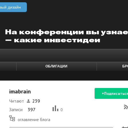
вый дизайн
ОБЛИГАЦИИ
БР
imabrain
+Подписатьс
Читают
239
Записи
397
0
оглавление блога