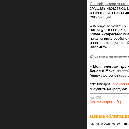
Свежий разбор эмитен
смущать нарастающая
размещали в конце ап
следующий…
Это еще не критично,
пятницу – и она обну
более интересных усл
пока не вижу особого
явного потенциала к 
штормить
👉
Ссылка на полную 
✅
Мой телеграм, где 
Канал в Макс:
по это
(пишу про облигации 
спецраздел:
облигаци
обсудить на форуме:
420
Комментарии (
0
)
Новые облигации 
|
im
23 июня 2026, 09:19