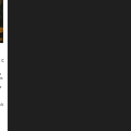
. С
в
ет
я
/с