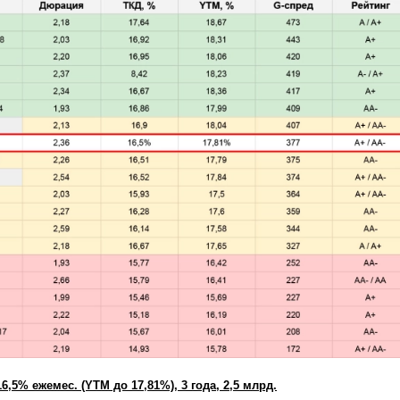
16,5% ежемес. (YTM до 17,81%), 3 года, 2,5 млрд.