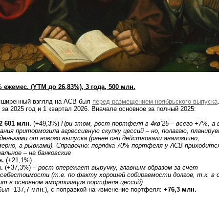
 ежемес. (YTM до 26,83%), 3 года, 500 млн.
сширенный взгляд на АСВ был
перед размещением ноябрьского выпуска
за 2025 год и 1 квартал 2026. Вначале основное за полный 2025:
2 601 млн.
(+49,3%)
При этом, рост портфеля в 4кв’25 – всего +7%, а 
пания притормозила агрессивную скупку цессий – но, полагаю, планиру
 деньгами от нового выпуска (ранее они действовали аналогично,
мерно, а рывками). Справочно: порядка 70% портфеля у АСВ приходитс
альное – на банковские
н.
(+21,1%)
.
(+37,3%) –
рост опережает выручку, главным образом за счет
себестоимости (т.е. по факту хорошей собираемости долгов, т.к. в с
дит в основном амортизация портфеля цессий)
был -137,7 млн.), с поправкой на изменение портфеля:
+76,3 млн.