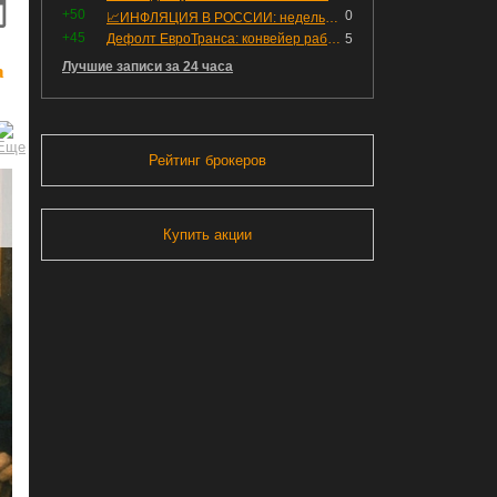
+50
0
📈ИНФЛЯЦИЯ В РОССИИ: недельная дефляция, но в годовом выражении рост 😢
+45
Дефолт ЕвроТранса: конвейер работает исправно
5
Лучшие записи за 24 часа
а
Рейтинг брокеров
Купить акции