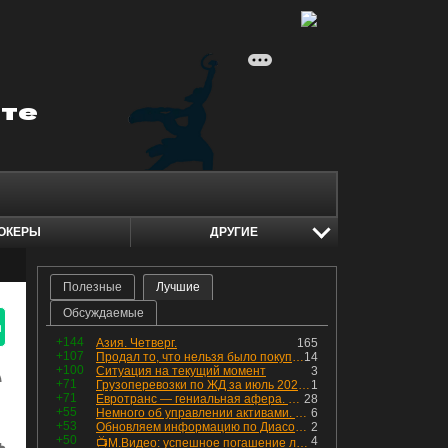
ОКЕРЫ
ДРУГИЕ
Полезные
Лучшие
Обсуждаемые
я
+144
Азия. Четверг.
165
+107
Продал то, что нельзя было покупать. Изменения в портфеле
14
+100
Ситуация на текущий момент
3
+71
Грузоперевозки по ЖД за июль 2026 г. — четвёртый месяц подряд роста, чёрные металлы на уровне прошлого года, а каменный уголь в плюсе.
1
+71
Евротранс — гениальная афера. Собрал с инвесторов денег, выплатил дивидендов больше текущей капитализации и ушёл в дефолт
28
+55
Немного об управлении активами. Для заинтересованных
6
+53
Обновляем информацию по Диасофту: дивиденды и выкуп
2
+50
4
📺М.Видео: успешное погашение любимого флоатера