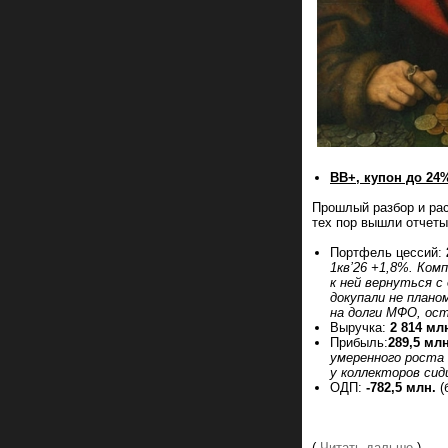
BB+, купон до 24%
Прошлый разбор и ра
тех пор вышли отчеты 
Портфель цессий:
1кв’26 +1,8%. Ком
к ней вернуться с
докупали не плано
на долги МФО, ост
Выручка:
2 814 мл
Прибыль:
289,5 млн
умеренного роста 
у коллекторов си
ОДП:
-782,5 млн.
(
(
Читать дальше
)