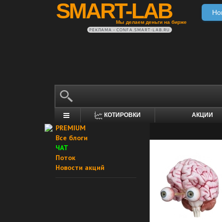
SMART-LAB
Но
Мы делаем деньги на бирже
РЕКЛАМА • CONFA.SMART-LAB.RU
КОТИРОВКИ
АКЦИИ
PREMIUM
Все блоги
ЧАТ
Поток
Новости акций