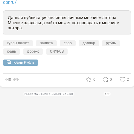
cbr.ru/
Данная публикация является личным мнением автора.
Мнение владельца сайта может не совпадать с мнением
автора.
курсы валют
валюта
евро
доллар
рубль
юань
форекс
CNYRUB
Юань Рубль
448
0
0
2
РЕКЛАМА • CONFA.SMART-LAB.RU