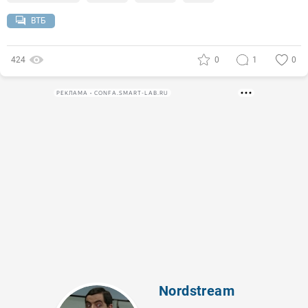
ВТБ
424
0
1
0
РЕКЛАМА • CONFA.SMART-LAB.RU
Nordstream