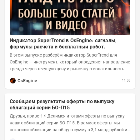
Индикатор SuperTrend в OsEngine: сигналы,
формулы расчёта и бесплатный робот.
В этом выпуске разберём индикатор SuperTrend для
OsEngine — инструмент, который определяет направление
тренда через текущую цену и рыночную волатильность. В
отличие от сложных осцилляторов, он...
OsEngine
11:58
Сообщаем результаты оферты по выпуску
облигаций серии БО-П15
Друзья, привет! ⚡️ Делимся итогами оферты по выпуску
наших облигаций серии БО-П15. В рамках оферты мы
погасили облигации на общую сумму в 3,1 млрд рублей из
5 млрд рублей всего выпуска. С...