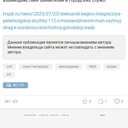
взаимодействия заявителей и городских служб.
tvspb.ru/news/2025/07/23/aleksandr-beglov-integracziya-
peterburgskoj-sluzhby-112-s-messendzherom-mah-vazhnyj-
shag-k-sozdaniyu-komfortnoj-gorodskoj-sredy
Данная публикация является личным мнением автора.
Мнение владельца сайта может не совпадать с мнением
автора.
спб
санкт-петербург
мессенджер
MAX
акции
VK
ВК | VK
261
0
1
0
РЕКЛАМА • CONFA.SMART-LAB.RU